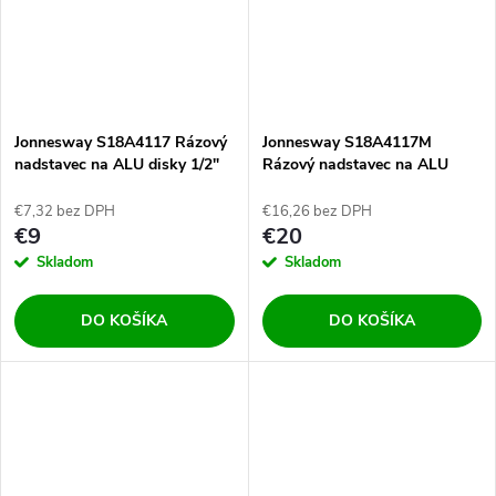
Jonnesway S18A4117 Rázový
Jonnesway S18A4117M
nadstavec na ALU disky 1/2"
Rázový nadstavec na ALU
17mm
disky 1/2" 17mm s
vyhadzovačom
€7,32 bez DPH
€16,26 bez DPH
€9
€20
Skladom
Skladom
DO KOŠÍKA
DO KOŠÍKA