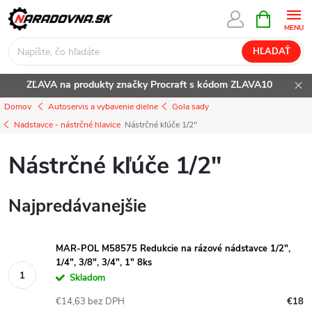
Prejsť
NÁKUPN
KOŠÍK
na
obsah
HĽADAŤ
ZĽAVA na produkty značky Procraft s kódom ZLAVA10
Domov
Autoservis a vybavenie dielne
Gola sady
Nadstavce - nástrčné hlavice
Nástrčné kľúče 1/2"
Nástrčné kľúče 1/2"
Najpredávanejšie
MAR-POL M58575 Redukcie na rázové nádstavce 1/2",
1/4", 3/8", 3/4", 1" 8ks
Skladom
€14,63 bez DPH
€18