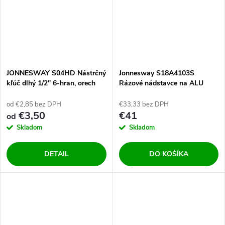
JONNESWAY S04HD Nástrčný
Jonnesway S18A4103S
kľúč dlhý 1/2" 6-hran, orech
Rázové nádstavce na ALU
disky 1/2" 17, 19, 21mm
od €2,85 bez DPH
€33,33 bez DPH
€3,50
€41
od
Skladom
Skladom
DETAIL
DO KOŠÍKA