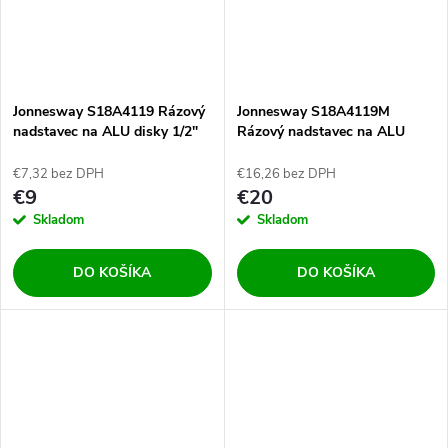
Jonnesway S18A4119 Rázový
Jonnesway S18A4119M
nadstavec na ALU disky 1/2"
Rázový nadstavec na ALU
19mm
disky 1/2" 19mm s
vyhadzovačom
€7,32 bez DPH
€16,26 bez DPH
€9
€20
Skladom
Skladom
DO KOŠÍKA
DO KOŠÍKA