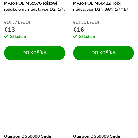
MAR-POL M58576 Rázové
MAR-POL M66422 Torx
redukcie na nádstavce 1/2, 1/4,
nádstavce 1/2", 3/8", 1/4" E4-
3/8, 3/4, 6ks
E24, 14ks
€10,57 bez DPH
€13,01 bez DPH
€13
€16
Skladom
Skladom
DO KOŠÍKA
DO KOŠÍKA
Quatros QS50008 Sada
Quatros QS50009 Sada