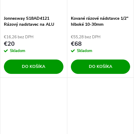
Jonnesway S18AD4121
Kované rázové nádstavce 1/2"
Rázový nadstavec na ALU
hlboké 10-30mm
disky 1/2" 21mm - veľmi dlhý
€16,26 bez DPH
€55,28 bez DPH
€20
€68
Skladom
Skladom
DO KOŠÍKA
DO KOŠÍKA