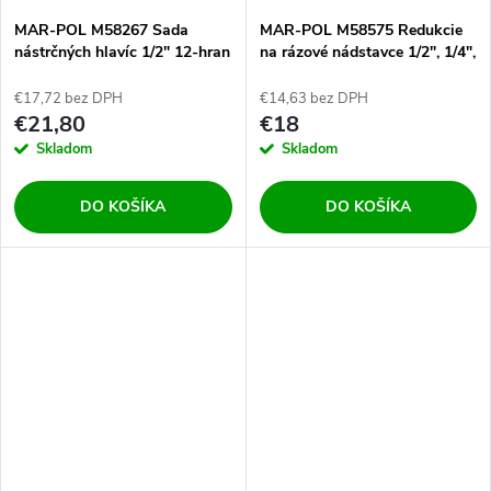
MAR-POL M58267 Sada
MAR-POL M58575 Redukcie
nástrčných hlavíc 1/2" 12-hran
na rázové nádstavce 1/2", 1/4",
3/8", 3/4", 1" 8ks
€17,72 bez DPH
€14,63 bez DPH
€21,80
€18
Skladom
Skladom
DO KOŠÍKA
DO KOŠÍKA