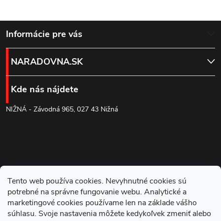
a
k
c
Z
o
Informácie pre vás
i
v
á
a
e
NARADOVNA.SK
n
p
p
i
Kde nás nájdete
e
r
ä
NIŽNÁ - Závodná 965, 027 43 Nižná
v
t
k
i
y
e
v
Tento web používa cookies. Nevyhnutné cookies sú
potrebné na správne fungovanie webu. Analytické a
ý
marketingové cookies používame len na základe vášho
súhlasu. Svoje nastavenia môžete kedykoľvek zmeniť alebo
p