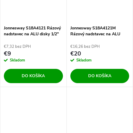
Jonnesway S18A4121 Rázový
Jonnesway S18A4121M
nadstavec na ALU disky 1/2"
Rázový nadstavec na ALU
21mm
disky 1/2" 21mm s
vyhadzovačom
€7,32 bez DPH
€16,26 bez DPH
€9
€20
Skladom
Skladom
DO KOŠÍKA
DO KOŠÍKA