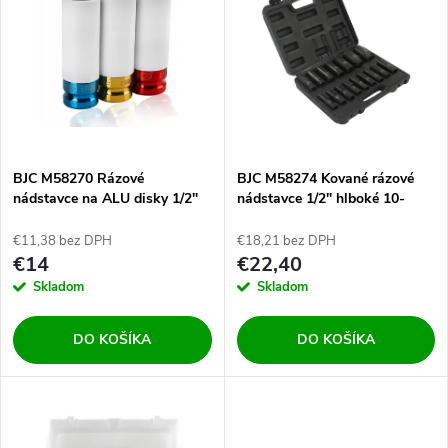
ý
Najpredávanejšie
e
p
Abecedne
n
i
i
s
e
BJC M58270 Rázové
BJC M58274 Kované rázové
nádstavce na ALU disky 1/2"
nádstavce 1/2" hlboké 10-
p
32mm
p
€11,38 bez DPH
€18,21 bez DPH
r
€14
€22,40
r
Skladom
Skladom
o
o
DO KOŠÍKA
DO KOŠÍKA
d
d
u
u