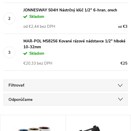
JONNESWAY S04H Nástrčný kľúč 1/2" 6-hran, orech
Skladom
od €2,44 bez DPH
€3
od
MAR-POL M58256 Kované rázové nádstavce 1/2" hlboké
10-32mm
Skladom
€20,33 bez DPH
€25
Filtrovať
R
Odporúčame
a
Najlacnejšie
V
Najdrahšie
d