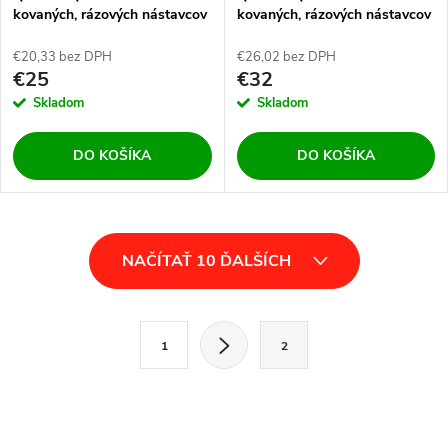
kovaných, rázových nástavcov
kovaných, rázových nástavcov
IMBUS H5-H19 8ks
TORX T20-T70
€20,33 bez DPH
€26,02 bez DPH
€25
€32
Skladom
Skladom
DO KOŠÍKA
DO KOŠÍKA
O
NAČÍTAŤ 10 ĎALŠÍCH
v
l
S
1
2
t
á
r
d
á
n