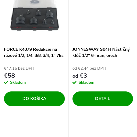
k
k
t
t
o
o
v
FORCE K4079 Redukcie na
JONNESWAY S04H Nástrčný
v
rázové 1/2, 1/4, 3/8, 3/4, 1" 7ks
kľúč 1/2" 6-hran, orech
€47,15 bez DPH
od €2,44 bez DPH
€58
€3
od
Skladom
Skladom
DO KOŠÍKA
DETAIL