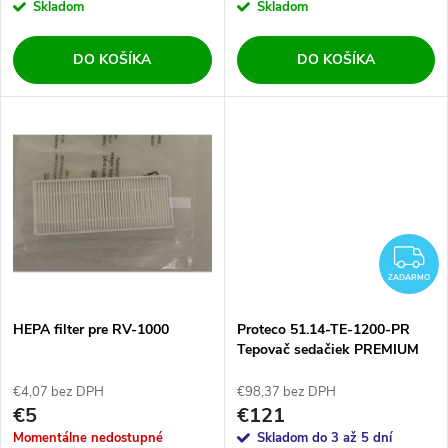
r
Skladom
Skladom
o
o
DO KOŠÍKA
DO KOŠÍKA
d
d
u
u
k
k
t
t
Z
o
ZADARMO
o
v
HEPA filter pre RV-1000
Proteco 51.14-TE-1200-PR
v
Tepovač sedačiek PREMIUM
1200 W
€4,07 bez DPH
€98,37 bez DPH
€5
€121
Momentálne nedostupné
Skladom do 3 až 5 dní