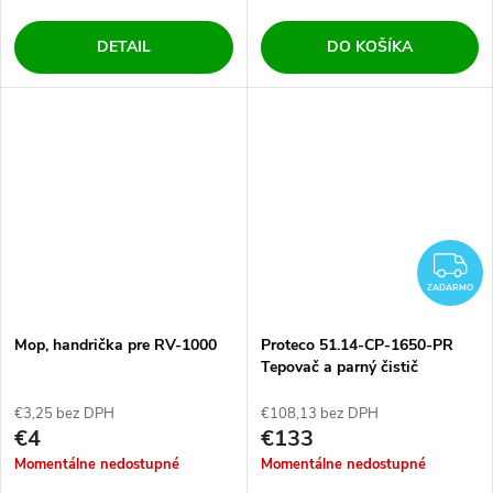
DETAIL
DO KOŠÍKA
Z
ZADARMO
Mop, handrička pre RV-1000
Proteco 51.14-CP-1650-PR
Tepovač a parný čistič
PREMIUM 1650 W
€3,25 bez DPH
€108,13 bez DPH
€4
€133
Momentálne nedostupné
Momentálne nedostupné