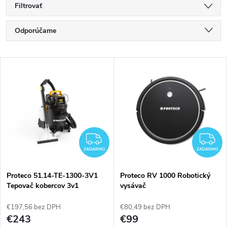
Filtrovať
R
Odporúčame
a
Najlacnejšie
V
Najdrahšie
d
ý
Najpredávanejšie
e
p
Abecedne
n
i
ZADARMO
Z
i
ZADARMO
ZADARMO
s
e
Proteco 51.14-TE-1300-3V1
Proteco RV 1000 Robotický
Tepovač kobercov 3v1
vysávač
p
PREMIUM
p
€197,56 bez DPH
€80,49 bez DPH
r
€243
€99