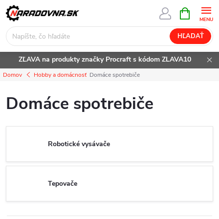
Prejsť
NÁKUPN
KOŠÍK
na
obsah
HĽADAŤ
ZĽAVA na produkty značky Procraft s kódom ZLAVA10
Domov
Hobby a domácnosť
Domáce spotrebiče
Domáce spotrebiče
Robotické vysávače
Tepovače