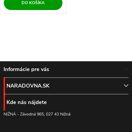
DO KOŠÍKA
O
v
l
Z
á
Informácie pre vás
d
á
NARADOVNA.SK
a
p
c
Kde nás nájdete
ä
i
NIŽNÁ - Závodná 965, 027 43 Nižná
t
e