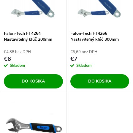
p
n
i
i
s
e
Falon-Tech FT4264
Falon-Tech FT4266
Nastaviteľný kľúč 200mm
Nastaviteľný kľúč 300mm
p
p
€4,88 bez DPH
€5,69 bez DPH
r
€6
€7
r
Skladom
Skladom
o
o
DO KOŠÍKA
DO KOŠÍKA
d
d
u
u
k
k