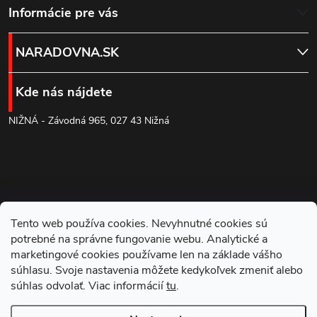
Z
á
Informácie pre vás
d
á
NARADOVNA.SK
a
p
c
Kde nás nájdete
ä
i
NIŽNÁ - Závodná 965, 027 43 Nižná
t
e
p
i
r
e
Tento web používa cookies. Nevyhnutné cookies sú
v
potrebné na správne fungovanie webu. Analytické a
k
marketingové cookies používame len na základe vášho
súhlasu. Svoje nastavenia môžete kedykoľvek zmeniť alebo
y
súhlas odvolať. Viac informácií
tu
.
Blog