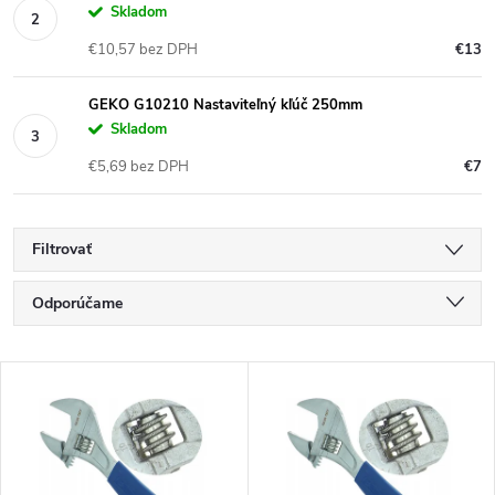
Skladom
€10,57 bez DPH
€13
GEKO G10210 Nastaviteľný kľúč 250mm
Skladom
€5,69 bez DPH
€7
Filtrovať
R
Odporúčame
a
Najlacnejšie
V
Najdrahšie
d
ý
Najpredávanejšie
e
Abecedne