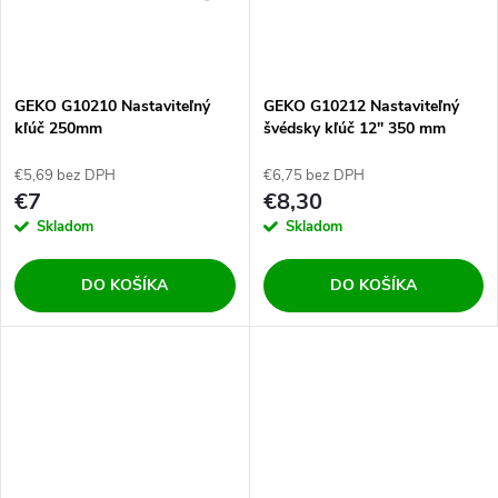
t
t
o
o
v
GEKO G10210 Nastaviteľný
GEKO G10212 Nastaviteľný
v
kľúč 250mm
švédsky kľúč 12" 350 mm
€5,69 bez DPH
€6,75 bez DPH
€7
€8,30
Skladom
Skladom
DO KOŠÍKA
DO KOŠÍKA