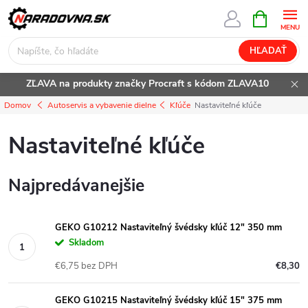
Prejsť
NÁKUPN
KOŠÍK
na
obsah
HĽADAŤ
ZĽAVA na produkty značky Procraft s kódom ZLAVA10
Domov
Autoservis a vybavenie dielne
Kľúče
Nastaviteľné kľúče
Nastaviteľné kľúče
Najpredávanejšie
GEKO G10212 Nastaviteľný švédsky kľúč 12" 350 mm
Skladom
€6,75 bez DPH
€8,30
GEKO G10215 Nastaviteľný švédsky kľúč 15" 375 mm