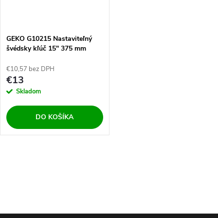
GEKO G10215 Nastaviteľný
švédsky kľúč 15" 375 mm
€10,57 bez DPH
€13
Skladom
DO KOŠÍKA
O
v
l