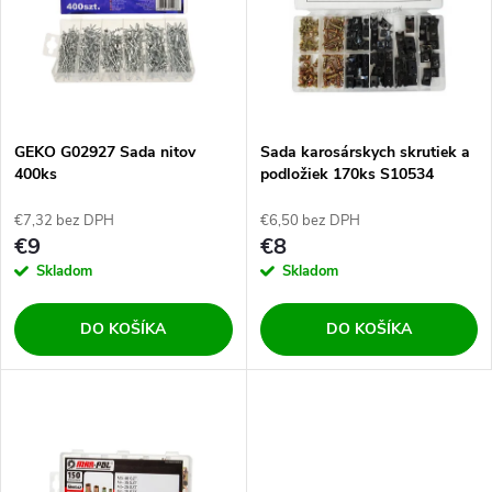
e
p
Abecedne
n
i
i
s
e
GEKO G02927 Sada nitov
Sada karosárskych skrutiek a
400ks
podložiek 170ks S10534
p
p
€7,32 bez DPH
€6,50 bez DPH
r
€9
€8
r
Skladom
Skladom
o
o
DO KOŠÍKA
DO KOŠÍKA
d
d
u
u
k