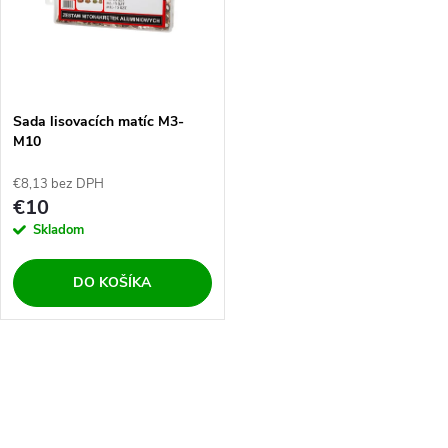
k
t
t
o
o
v
Sada lisovacích matíc M3-
v
M10
€8,13 bez DPH
€10
Skladom
DO KOŠÍKA
O
v