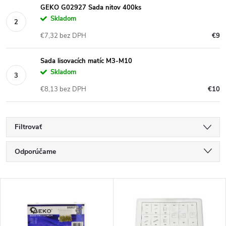
GEKO G02927 Sada nitov 400ks
Skladom
€7,32 bez DPH
€9
Sada lisovacích matíc M3-M10
Skladom
€8,13 bez DPH
€10
Filtrovať
R
Odporúčame
a
Najlacnejšie
V
Najdrahšie
d
ý
Najpredávanejšie