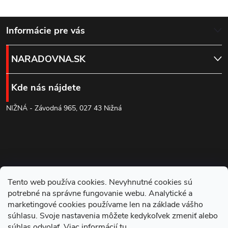
l
Z
á
Informácie pre vás
d
á
NARADOVNA.SK
a
p
c
Kde nás nájdete
ä
i
NIŽNÁ - Závodná 965, 027 43 Nižná
t
e
p
i
r
e
Tento web používa cookies. Nevyhnutné cookies sú
v
potrebné na správne fungovanie webu. Analytické a
k
marketingové cookies používame len na základe vášho
súhlasu. Svoje nastavenia môžete kedykoľvek zmeniť alebo
súhlas odvolať. Viac informácií
tu
.