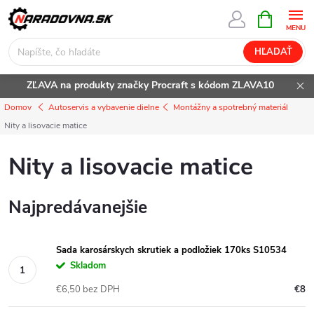
Prejsť
NÁKUPN
KOŠÍK
na
obsah
HĽADAŤ
ZĽAVA na produkty značky Procraft s kódom ZLAVA10
Domov
Autoservis a vybavenie dielne
Montážny a spotrebný materiál
Nity a lisovacie matice
Nity a lisovacie matice
Najpredávanejšie
Sada karosárskych skrutiek a podložiek 170ks S10534
Skladom
€6,50 bez DPH
€8