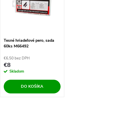
k
k
t
t
o
o
v
Tesné hriadeľové pero, sada
v
60ks M66492
€6,50 bez DPH
€8
Skladom
DO KOŠÍKA
O
v