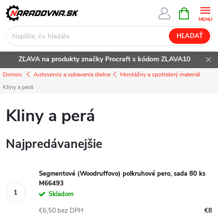
Prejsť
NÁKUPN
KOŠÍK
na
obsah
HĽADAŤ
ZĽAVA na produkty značky Procraft s kódom ZLAVA10
Domov
Autoservis a vybavenie dielne
Montážny a spotrebný materiál
Kliny a perá
Kliny a perá
Najpredávanejšie
Segmentové (Woodruffovo) polkruhové pero, sada 80 ks
M66493
Skladom
€6,50 bez DPH
€8