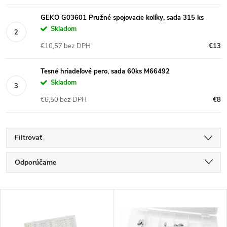
GEKO G03601 Pružné spojovacie kolíky, sada 315 ks
Skladom
€10,57 bez DPH
€13
Tesné hriadeľové pero, sada 60ks M66492
Skladom
€6,50 bez DPH
€8
Filtrovať
R
Odporúčame
a
Najlacnejšie
V
Najdrahšie
d
ý
Najpredávanejšie