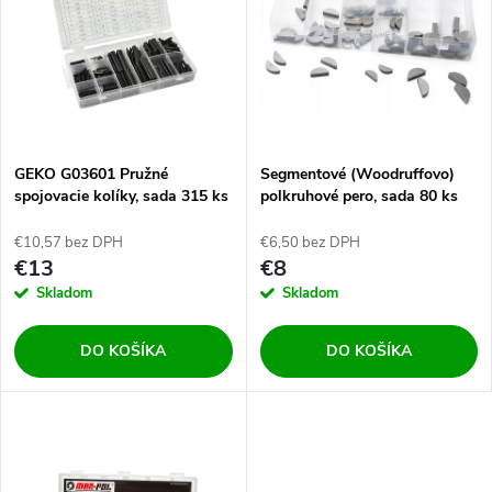
e
p
Abecedne
n
i
i
s
e
GEKO G03601 Pružné
Segmentové (Woodruffovo)
spojovacie kolíky, sada 315 ks
polkruhové pero, sada 80 ks
p
M66493
p
€10,57 bez DPH
€6,50 bez DPH
r
€13
€8
r
Skladom
Skladom
o
o
DO KOŠÍKA
DO KOŠÍKA
d
d
u
u