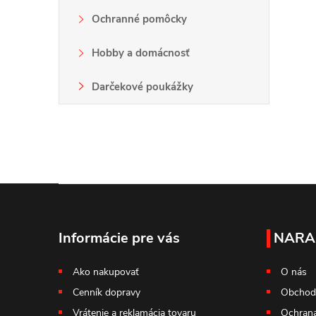
Ochranné pomôcky
Hobby a domácnosť
Darčekové poukážky
Z
á
Informácie pre vás
NARA
p
Ako nakupovať
O nás
Cenník dopravy
Obchod
ä
Vrátenie a reklamácia tovaru
Ochrana