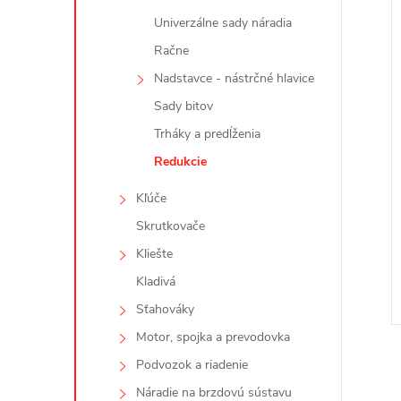
Univerzálne sady náradia
Račne
Nadstavce - nástrčné hlavice
Sady bitov
Trháky a predĺženia
Redukcie
Kľúče
Skrutkovače
Kliešte
Kladivá
Sťahováky
Motor, spojka a prevodovka
Podvozok a riadenie
Náradie na brzdovú sústavu