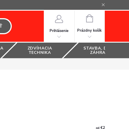
NÁKUPNÝ
KOŠÍK
Ť
Prázdny košík
Prihlásenie
KA
ZDVÍHACIA
STAVBA, DOM A
TECHNIKA
ZÁHRADA
€2
od