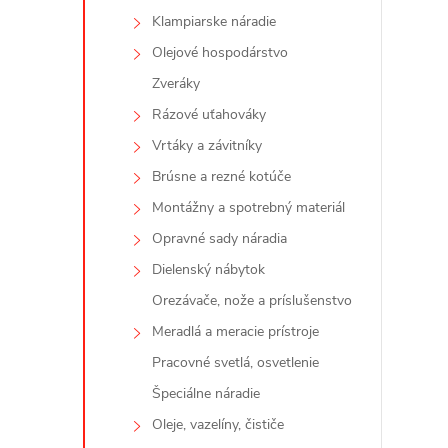
Klampiarske náradie
Olejové hospodárstvo
l
Zveráky
Rázové uťahováky
Vrtáky a závitníky
Brúsne a rezné kotúče
Montážny a spotrebný materiál
Opravné sady náradia
i
Dielenský nábytok
Orezávače, nože a príslušenstvo
Meradlá a meracie prístroje
Pracovné svetlá, osvetlenie
r
Špeciálne náradie
Oleje, vazelíny, čističe