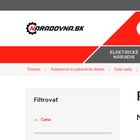
Prejsť
na
obsah
ELEKTRICKÉ
NÁRADIE
Domov
Autoservis a vybavenie dielne
Gola sady
B
o
Cena
č