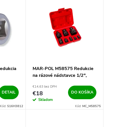
edukcia
MAR-POL M58575 Redukcie
na rázové nádstavce 1/2",
1/4", 3/8", 3/4", 1" 8ks
€14,63 bez DPH
DETAIL
€18
DO KOŠÍKA
Skladom
Kód:
S16H3812
Kód:
MC_M58575