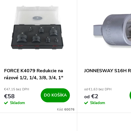
V
e
ý
n
p
e
s
p
p
FORCE K4079 Redukcie na
JONNESWAY S16H R
r
rázové 1/2, 1/4, 3/8, 3/4, 1"
r
7ks
€47,15 bez DPH
od €1,63 bez DPH
o
€58
DO KOŠÍKA
€2
od
o
Skladom
Skladom
d
Kód:
60076
d
u