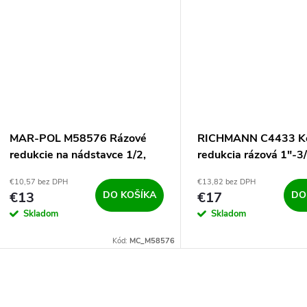
u
k
k
t
t
o
o
v
v
MAR-POL M58576 Rázové
RICHMANN C4433 K
redukcie na nádstavce 1/2,
redukcia rázová 1"-3
1/4, 3/8, 3/4, 6ks
€10,57 bez DPH
€13,82 bez DPH
€13
DO KOŠÍKA
€17
DO
Skladom
Skladom
Kód:
MC_M58576
O