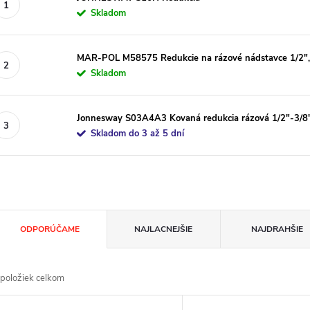
Skladom
MAR-POL M58575 Redukcie na rázové nádstavce 1/2", 1/
Skladom
Jonnesway S03A4A3 Kovaná redukcia rázová 1/2"-3/8
Skladom do 3 až 5 dní
R
ODPORÚČAME
NAJLACNEJŠIE
NAJDRAHŠIE
a
položiek celkom
d