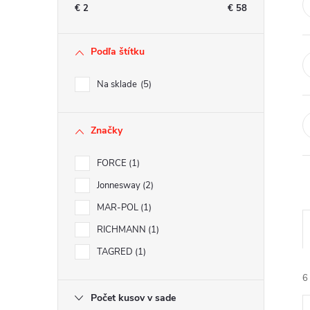
n
€
2
€
58
ý
Podľa štítku
p
Na sklade
5
a
Značky
n
FORCE
1
e
Jonnesway
2
l
MAR-POL
1
RICHMANN
1
TAGRED
1
6
Počet kusov v sade