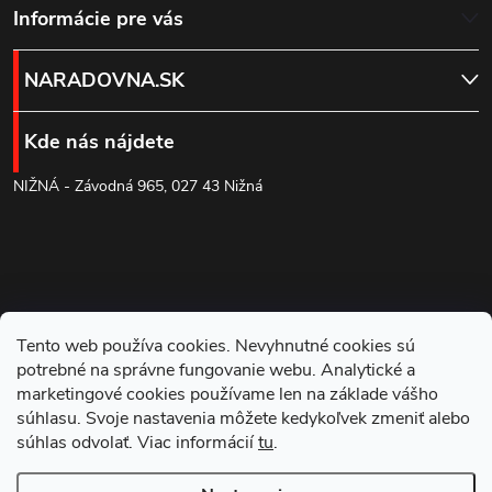
Z
Informácie pre vás
e
r
á
v
NARADOVNA.SK
p
k
Kde nás nájdete
ä
y
NIŽNÁ - Závodná 965, 027 43 Nižná
v
t
ý
i
p
e
i
Tento web používa cookies. Nevyhnutné cookies sú
potrebné na správne fungovanie webu. Analytické a
s
marketingové cookies používame len na základe vášho
súhlasu. Svoje nastavenia môžete kedykoľvek zmeniť alebo
u
súhlas odvolať. Viac informácií
tu
.
Blog