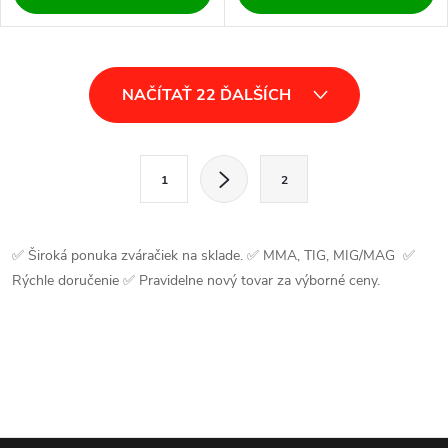
O
NAČÍTAŤ 22 ĎALŠÍCH
v
l
S
1
2
t
á
r
d
á
✅ Široká ponuka zváračiek na sklade. ✅ MMA, TIG, MIG/MAG ✅
a
n
Rýchle doručenie ✅ Pravidelne nový tovar za výborné ceny.
k
c
o
i
v
a
e
n
p
i