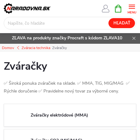
Prejsť
NÁKUPN
KOŠÍK
na
obsah
HĽADAŤ
ZĽAVA na produkty značky Procraft s kódom ZLAVA10
Domov
Zváracia technika
Zváračky
Zváračky
✅ Široká ponuka zváračiek na sklade. ✅ MMA, TIG, MIG/MAG ✅
Rýchle doručenie ✅ Pravidelne nový tovar za výborné ceny.
Zváračky elektródové (MMA)