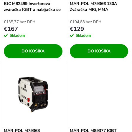
s
e
BJC M82499 Invertorová
MAR-POL M79366 130A
zváračka IGBT a nabíjačka so
Zváračka MIG, MMA
p
štartom 3v1 200A
p
€135,77 bez DPH
€104,88 bez DPH
r
€167
€129
r
Skladom
Skladom
o
o
DO KOŠÍKA
DO KOŠÍKA
d
d
u
u
k
k
t
t
o
o
MAR-POL M79368
MAR-POL M89377 IGBT