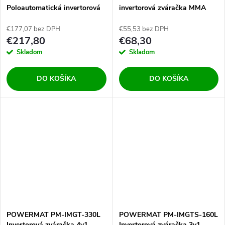
v
v
Poloautomatická invertorová
invertorová zváračka MMA
zváračka MIG/MAG/MMA/LIFT
300A - compact
TIG, 250A, Synergy ALU
€177,07 bez DPH
€55,53 bez DPH
€217,80
€68,30
Skladom
Skladom
DO KOŠÍKA
DO KOŠÍKA
POWERMAT PM-IMGT-330L
POWERMAT PM-IMGTS-160L
Invertorová zváračka 4v1
Invertorová zváračka 3v1,