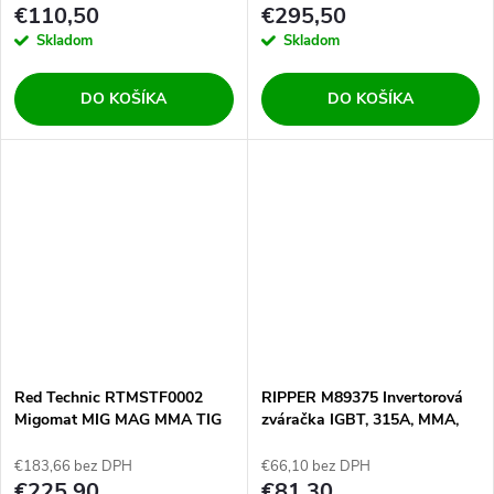
€110,50
€295,50
Skladom
Skladom
DO KOŠÍKA
DO KOŠÍKA
Red Technic RTMSTF0002
RIPPER M89375 Invertorová
Migomat MIG MAG MMA TIG
zváračka IGBT, 315A, MMA,
LIFT 200A Synergy
1,6-5 mm
€183,66 bez DPH
€66,10 bez DPH
€225,90
€81,30