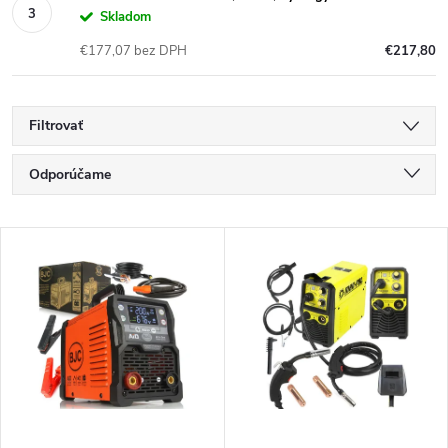
Skladom
€177,07 bez DPH
€217,80
Filtrovať
R
Odporúčame
a
Najlacnejšie
V
Najdrahšie
d
ý
Najpredávanejšie
e
p
Abecedne
n
i
i