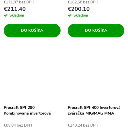
€171,87 bez DPH
€162,68 bez DPH
€211,40
€200,10
Skladom
Skladom
DO KOŠÍKA
DO KOŠÍKA
Procraft SPI-290
Procraft SPI-400 Invertorová
Kombinovaná invertorová
zváračka MIG/MAG MMA
zváračka Co Flux – trubičkový
FLUX TIG-Lift 200A
drôt, MMA, TIG lift
€89,84 bez DPH
€240,24 bez DPH