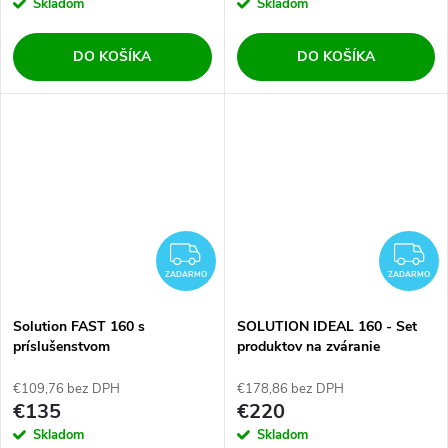
Skladom
Skladom
DO KOŠÍKA
DO KOŠÍKA
ZADARMO
Z
ZADARMO
ZADARMO
Solution FAST 160 s
SOLUTION IDEAL 160 - Set
príslušenstvom
produktov na zváranie
€109,76 bez DPH
€178,86 bez DPH
€135
€220
Skladom
Skladom