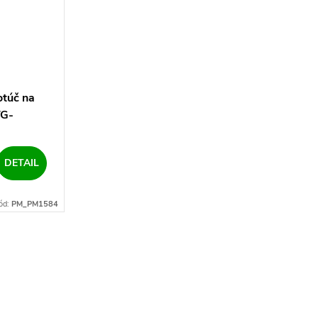
otúč na
TG-
DETAIL
ód:
PM_PM1584