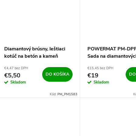
Diamantový brúsny, leštiaci
POWERMAT PM-DPP
kotúč na betón a kameň
Sada na diamantovýc
100mm PM-DTS-1051T
na brúsenie kameňa 
€4,47 bez DPH
€15,45 bez DPH
€5,50
DO KOŠÍKA
€19
DO
Skladom
Skladom
Kód:
PM_PM1583
K