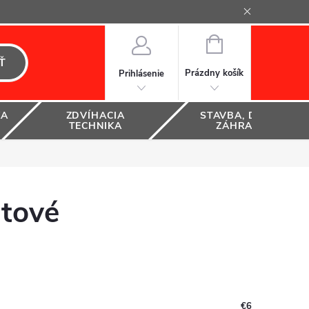
NÁKUPNÝ
KOŠÍK
Ť
Prázdny košík
Prihlásenie
KA
ZDVÍHACIA
STAVBA, DOM A
TECHNIKA
ZÁHRADA
ntové
€6