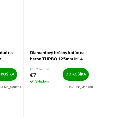
otúč na
Diamantový brúsny kotúč na
m
betón TURBO 125mm M14
€5,69 bez DPH
 KOŠÍKA
€7
DO KOŠÍKA
Skladom
ód:
MC_M08784
Kód:
MC_M08788