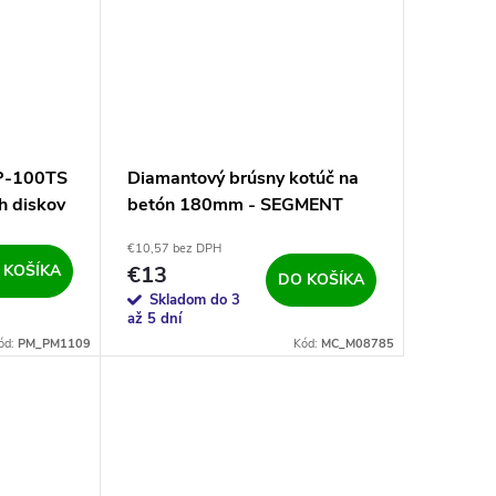
-100TS
Diamantový brúsny kotúč na
h diskov
betón 180mm - SEGMENT
a gresu
€10,57 bez DPH
 KOŠÍKA
€13
DO KOŠÍKA
Skladom do 3
až 5 dní
ód:
PM_PM1109
Kód:
MC_M08785