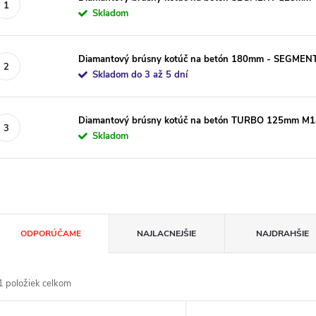
Skladom
Diamantový brúsny kotúč na betón 180mm - SEGMEN
Skladom do 3 až 5 dní
Diamantový brúsny kotúč na betón TURBO 125mm M1
Skladom
R
ODPORÚČAME
NAJLACNEJŠIE
NAJDRAHŠIE
a
1
položiek celkom
d