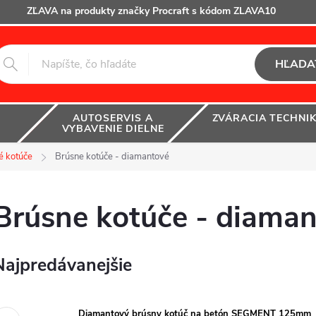
ZĽAVA na produkty značky Procraft s kódom ZLAVA10
HĽADA
AUTOSERVIS A
ZVÁRACIA TECHNI
VYBAVENIE DIELNE
é kotúče
Brúsne kotúče - diamantové
Brúsne kotúče - diama
Najpredávanejšie
Diamantový brúsny kotúč na betón SEGMENT 125mm