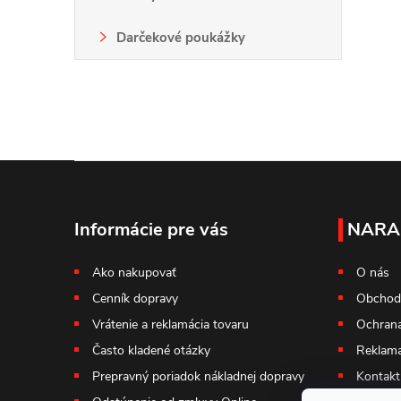
l
Darčekové poukážky
Z
i
á
Informácie pre vás
NARA
p
Ako nakupovať
O nás
r
Cenník dopravy
Obchod
ä
Vrátenie a reklamácia tovaru
Ochrana
t
Často kladené otázky
Reklama
Prepravný poriadok nákladnej dopravy
Kontakt