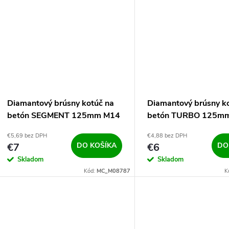
u
k
k
t
t
o
o
v
v
Diamantový brúsny kotúč na
Diamantový brúsny k
betón SEGMENT 125mm M14
betón TURBO 125m
€5,69 bez DPH
€4,88 bez DPH
€7
DO KOŠÍKA
€6
DO
Skladom
Skladom
Kód:
MC_M08787
K