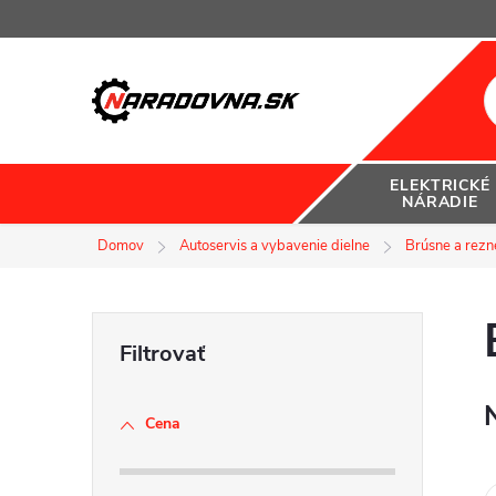
Prejsť
na
obsah
ELEKTRICKÉ
NÁRADIE
Domov
Autoservis a vybavenie dielne
Brúsne a rezn
B
o
Cena
č