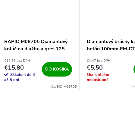
RAPID M08705 Diamantový
Diamantový brúsny k
kotúč na dlažbu a gres 125
betón 100mm PM-D
mm 2v1
1051T
€12,85 bez DPH
€4,47 bez DPH
€15,80
€5,50
DO KOŠÍKA
Skladom do 3
Momentálne
až 5 dní
nedostupné
Kód:
MC_M08705
K
O
v