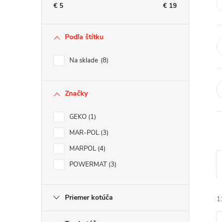
n
€
5
€
19
ý
Podľa štítku
p
Na sklade
8
a
Značky
n
GEKO
1
e
MAR-POL
3
l
MARPOL
4
POWERMAT
3
Priemer kotúča
1