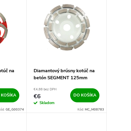
otúč na
Diamantový brúsny kotúč na
betón SEGMENT 125mm
€4,88 bez DPH
 KOŠÍKA
€6
DO KOŠÍKA
Skladom
ód:
GE_G00374
Kód:
MC_M08783