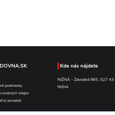
á
d
a
c
e
DOVNA.SK
Kde nás nájdete
p
NIŽNÁ - Závodná 965, 027 43
né podmienky
Nižná
v
 osobných údajov
čný poriadok
k
y