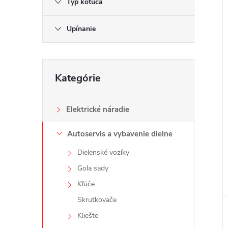
Typ kotúča
Upínanie
i
Preskočiť
i
Kategórie
kategórie
Elektrické náradie
Autoservis a vybavenie dielne
Dielenské vozíky
Gola sady
Kľúče
Skrutkovače
Kliešte