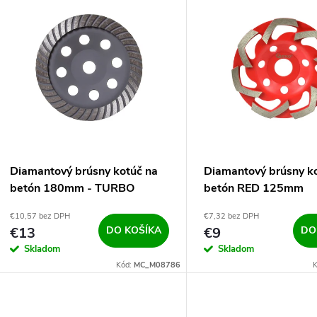
V
e
ý
n
p
e
s
p
p
Diamantový brúsny kotúč na
Diamantový brúsny k
r
betón 180mm - TURBO
betón RED 125mm
r
€10,57 bez DPH
€7,32 bez DPH
o
€13
DO KOŠÍKA
€9
DO
o
Skladom
Skladom
d
Kód:
MC_M08786
K
d
u