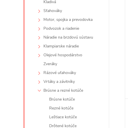
Kladivá
Sťahováky
Motor, spojka a prevodovka
Podvozok a riadenie
Náradie na brzdovú sústavu
Klampiarske náradie
Olejové hospodárstvo
Zveráky
Rázové uťahováky
Vrtáky a závitníky
Brúsne a rezné kotúče
Brúsne kotúče
Rezné kotúče
Leštiace kotúče
Drôtené kotúče