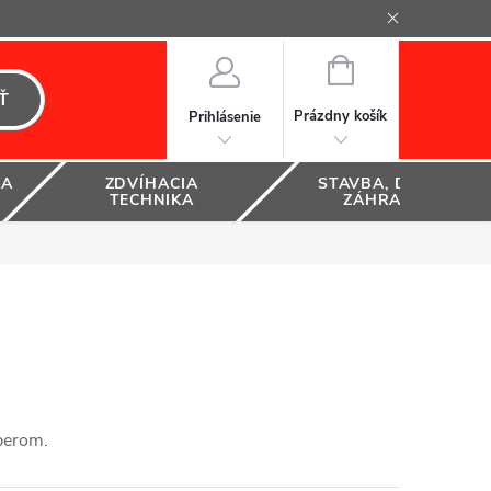
NÁKUPNÝ
KOŠÍK
Ť
Prázdny košík
Prihlásenie
KA
ZDVÍHACIA
STAVBA, DOM A
TECHNIKA
ZÁHRADA
ýberom.