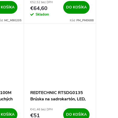
€52,52 bez DPH
 KOŠÍKA
€64,60
DO KOŠÍKA
Skladom
ód:
MC_M90205
Kód:
PM_PM0688
1100M
REDTECHNIC RTSDG0135
suchých
Brúska na sadrokartón, LED,
1800W, 180mm
€41,46 bez DPH
 KOŠÍKA
€51
DO KOŠÍKA