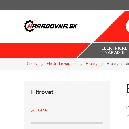
Prejsť
na
obsah
ELEKTRICKÉ
NÁRADIE
Domov
Elektrické náradie
Brúsky
Brúsky na sá
B
o
V
Cena
č
✅