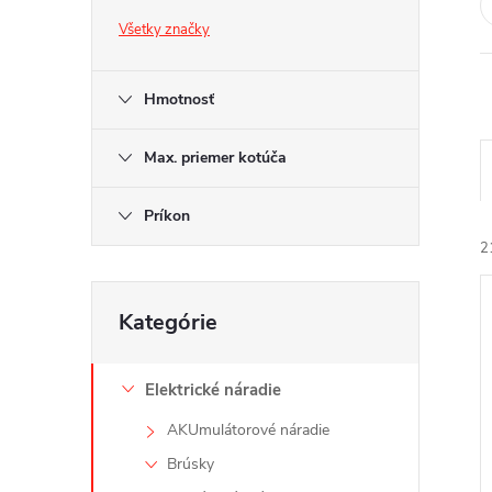
Všetky značky
Hmotnosť
Max. priemer kotúča
Príkon
2
Preskočiť
Kategórie
kategórie
Elektrické náradie
i
AKUmulátorové náradie
i
Brúsky