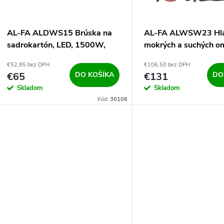
e
s
p
p
AL-FA ALDWS15 Brúska na
AL-FA ALWSW23 Hla
r
sadrokartón, LED, 1500W,
mokrých a suchých o
r
180mm
2300W, 375mm
€52,85 bez DPH
€106,50 bez DPH
o
€65
DO KOŠÍKA
€131
DO
o
Skladom
Skladom
d
Kód:
30108
d
u
u
k
k
t
t
o
o