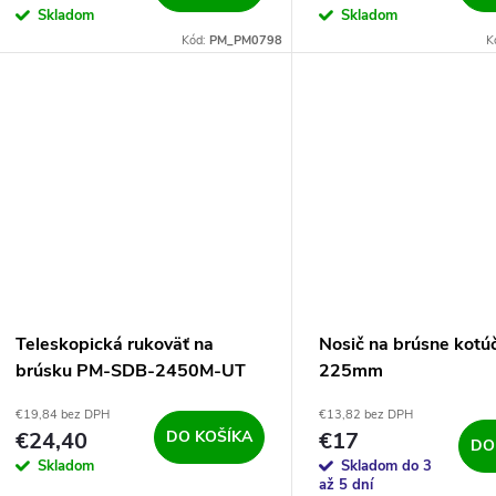
Skladom
Skladom
Kód:
PM_PM0798
K
Teleskopická rukoväť na
Nosič na brúsne kotú
brúsku PM-SDB-2450M-UT
225mm
€19,84 bez DPH
€13,82 bez DPH
€24,40
DO KOŠÍKA
€17
DO
Skladom
Skladom do 3
až 5 dní