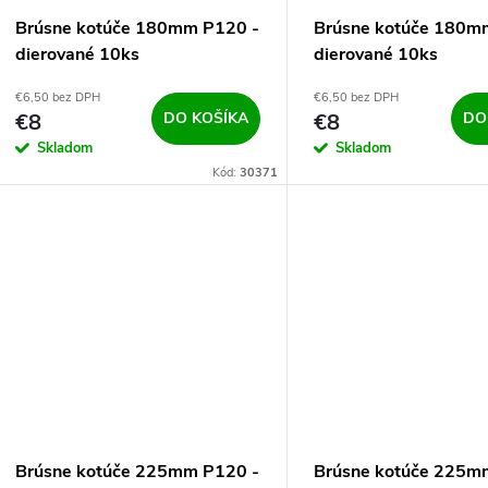
v
v
Brúsne kotúče 180mm P120 -
Brúsne kotúče 180m
dierované 10ks
dierované 10ks
€6,50 bez DPH
€6,50 bez DPH
€8
DO KOŠÍKA
€8
DO
Skladom
Skladom
Kód:
30371
Brúsne kotúče 225mm P120 -
Brúsne kotúče 225m