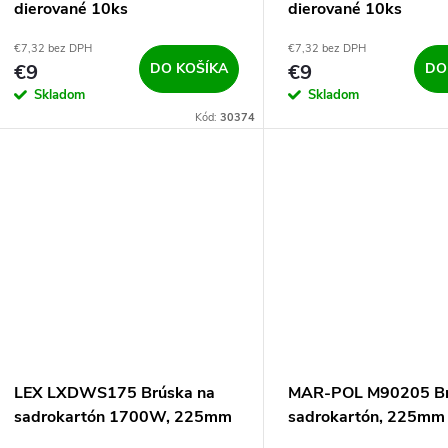
dierované 10ks
dierované 10ks
€7,32 bez DPH
€7,32 bez DPH
€9
DO KOŠÍKA
€9
DO
Skladom
Skladom
Kód:
30374
LEX LXDWS175 Brúska na
MAR-POL M90205 Br
sadrokartón 1700W, 225mm
sadrokartón, 225mm