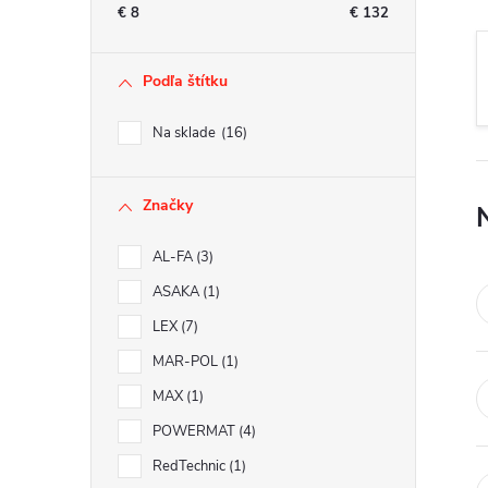
n
€
8
€
132
ý
Podľa štítku
p
Na sklade
16
a
Značky
n
AL-FA
3
e
ASAKA
1
l
LEX
7
MAR-POL
1
MAX
1
POWERMAT
4
RedTechnic
1