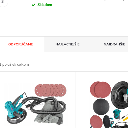
Skladom
R
ODPORÚČAME
NAJLACNEJŠIE
NAJDRAHŠIE
a
1
položiek celkom
d
V
e
ý
n
p