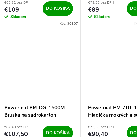
€88,62 bez DPH
€72,36 bez DPH
€109
DO KOŠÍKA
€89
DO
Skladom
Skladom
Kód:
30107
K
Powermat PM-DG-1500M
Powermat PM-ZDT-
Brúska na sadrokartón
Hladička mokrých a 
1500W, 225mm
380mm omietok
€87,40 bez DPH
€73,50 bez DPH
€107,50
DO KOŠÍKA
€90,40
DO