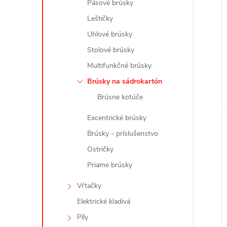
Pásové brúsky
Leštičky
Uhlové brúsky
Stolové brúsky
Multifunkčné brúsky
Brúsky na sádrokartón
Brúsne kotúče
Excentrické brúsky
Brúsky - príslušenstvo
Ostričky
Priame brúsky
Vŕtačky
Elektrické kladivá
Píly