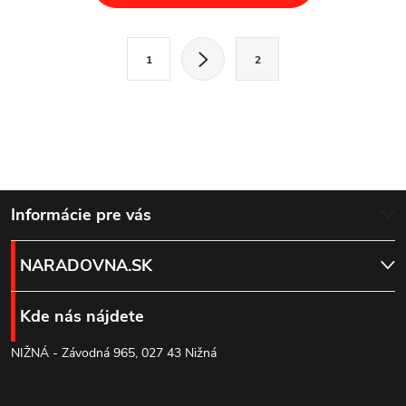
v
l
S
1
2
t
á
r
d
á
a
n
k
c
Z
o
Informácie pre vás
i
v
á
a
e
NARADOVNA.SK
n
p
p
i
Kde nás nájdete
e
r
ä
NIŽNÁ - Závodná 965, 027 43 Nižná
v
t