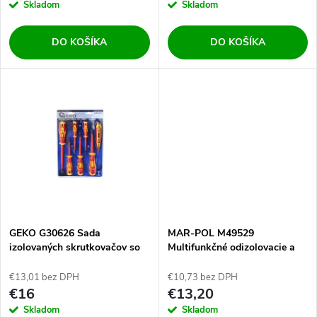
r
Skladom
Skladom
o
o
DO KOŠÍKA
DO KOŠÍKA
d
d
u
u
k
k
t
t
o
o
v
GEKO G30626 Sada
MAR-POL M49529
v
izolovaných skrutkovačov so
Multifunkčné odizolovacie a
skúšačkou - 7ks
krimpovacie kliešte 0.2-6mm
€13,01 bez DPH
€10,73 bez DPH
€16
€13,20
Skladom
Skladom