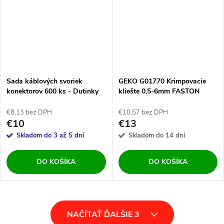
Sada káblových svoriek
GEKO G01770 Krimpovacie
konektorov 600 ks - Dutinky
kliešte 0,5-6mm FASTON
€8,13 bez DPH
€10,57 bez DPH
€10
€13
Skladom do 3 až 5 dní
Skladom do 14 dní
DO KOŠÍKA
DO KOŠÍKA
O
NAČÍTAŤ ĎALŠIE 3