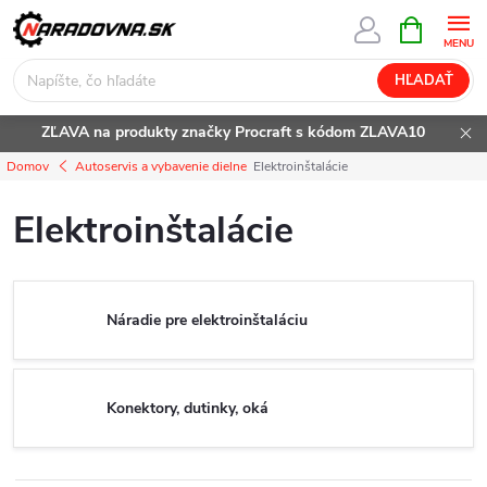
Prejsť
NÁKUPN
KOŠÍK
na
obsah
HĽADAŤ
ZĽAVA na produkty značky Procraft s kódom ZLAVA10
Domov
Autoservis a vybavenie dielne
Elektroinštalácie
Elektroinštalácie
Náradie pre elektroinštaláciu
Konektory, dutinky, oká