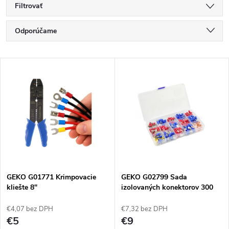
Filtrovať
R
Odporúčame
a
Najlacnejšie
V
Najdrahšie
d
ý
Najpredávanejšie
e
p
Abecedne
n
i
i
s
e
GEKO G01771 Krimpovacie
GEKO G02799 Sada
kliešte 8"
izolovaných konektorov 300
p
ks
p
€4,07 bez DPH
€7,32 bez DPH
r
€5
€9