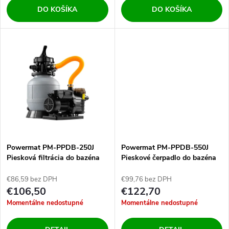
o
DO KOŠÍKA
DO KOŠÍKA
d
d
u
u
k
k
t
t
o
o
v
Powermat PM-PPDB-250J
Powermat PM-PPDB-550J
v
Piesková filtrácia do bazéna
Pieskové čerpadlo do bazéna
7900 l/h 250W
550W 13200 l/h
€86,59 bez DPH
€99,76 bez DPH
€106,50
€122,70
Momentálne nedostupné
Momentálne nedostupné