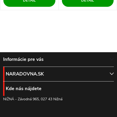
DETAIL
DETAIL
O
v
l
Z
á
Informácie pre vás
d
á
NARADOVNA.SK
a
p
c
Kde nás nájdete
ä
i
NIŽNÁ - Závodná 965, 027 43 Nižná
t
e