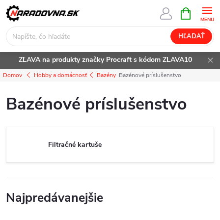
Prejsť
NÁKUPN
KOŠÍK
na
obsah
HĽADAŤ
ZĽAVA na produkty značky Procraft s kódom ZLAVA10
Domov
Hobby a domácnosť
Bazény
Bazénové príslušenstvo
Bazénové príslušenstvo
Filtračné kartuše
Najpredávanejšie