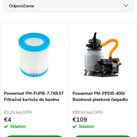
R
Odporúčame
a
Najlacnejšie
V
Najdrahšie
d
ý
Najpredávanejšie
e
p
Abecedne
n
i
i
s
e
Powermat PM-FUPB-7.7X8.5T
Powermat PM-PPDB-400J
Filtračná kartuša do bazéna
Bazénové pieskové čerpadlo
p
400W 10000 l/h
p
€3,25 bez DPH
€88,62 bez DPH
r
€4
€109
r
Skladom
Skladom
o