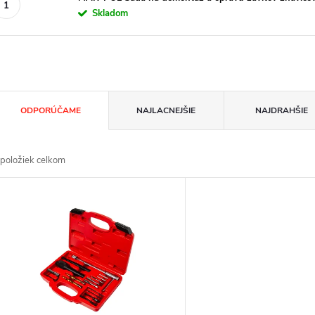
Skladom
R
ODPORÚČAME
NAJLACNEJŠIE
NAJDRAHŠIE
a
položiek celkom
d
V
e
ý
n
p