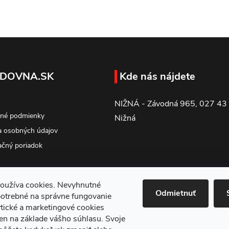
DOVNA.SK
Kde nás nájdete
NIŽNÁ - Závodná 965, 027 43
né podmienky
Nižná
 osobných údajov
čný poriadok
oužíva cookies. Nevyhnutné
Odmietnuť
potrebné na správne fungovanie
tické a marketingové cookies
en na základe vášho súhlasu. Svoje