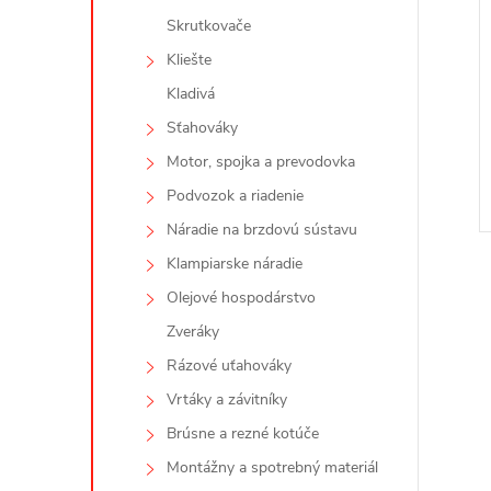
Skrutkovače
Kliešte
Kladivá
Sťahováky
Motor, spojka a prevodovka
Podvozok a riadenie
Náradie na brzdovú sústavu
Klampiarske náradie
Olejové hospodárstvo
Zveráky
Rázové uťahováky
l
Vrtáky a závitníky
Brúsne a rezné kotúče
Montážny a spotrebný materiál