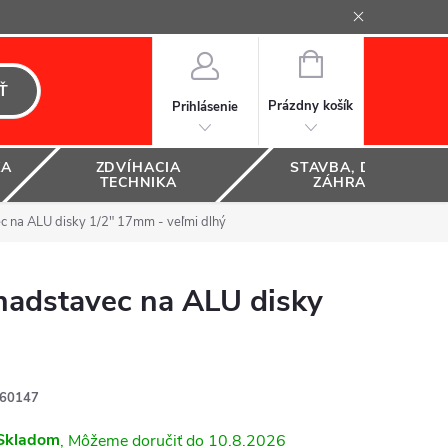
NÁKUPNÝ
KOŠÍK
Ť
Prázdny košík
Prihlásenie
KA
ZDVÍHACIA
STAVBA, DOM A
TECHNIKA
ZÁHRADA
na ALU disky 1/2" 17mm - veľmi dlhý
adstavec na ALU disky
60147
Skladom
10.8.2026