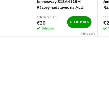
Jonnesway S18A4119M
Jo
Rázový nadstavec na ALU
Rá
disky 1/2" 19mm s
di
€16,26 bez DPH
€16
vyhadzovačom
vy
€20
DO KOŠÍKA
€
Skladom
Kód:
60145