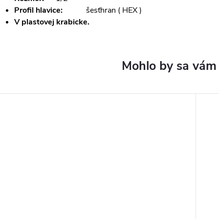
Profil hlavice:
šesťhran ( HEX )
V plastovej krabicke.