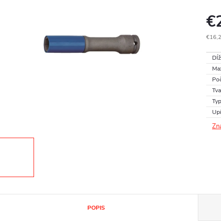
€
€16,
Jedn
Dĺž
cena
Max
Poč
Tva
Typ
Upí
Zn
POPIS