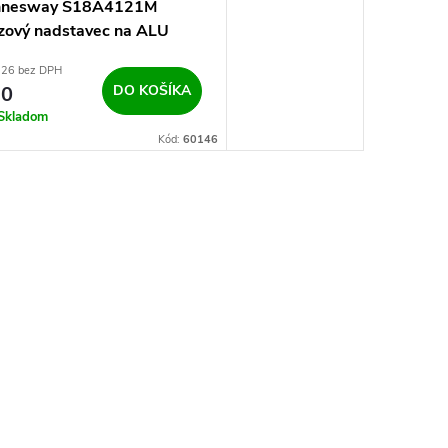
nnesway S18A4121M
zový nadstavec na ALU
sky 1/2" 21mm s
,26 bez DPH
hadzovačom
20
DO KOŠÍKA
Skladom
Kód:
60146