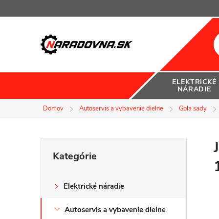
Prejsť
na
obsah
ELEKTRICKÉ
NÁRADIE
Domov
Autoservis a vybavenie dielne
Gola sady
B
Preskočiť
Kategórie
kategórie
o
Elektrické náradie
č
Autoservis a vybavenie dielne