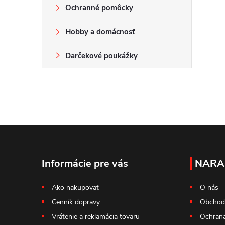
Ochranné pomôcky
Hobby a domácnosť
Darčekové poukážky
Z
á
Informácie pre vás
NARA
p
Ako nakupovať
O nás
Cenník dopravy
Obchod
ä
Vrátenie a reklamácia tovaru
Ochrana