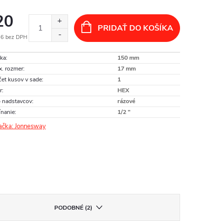
20
PRIDAŤ DO KOŠÍKA
26 bez DPH
otková
ka
:
150 mm
:
. rozmer
:
17 mm
et kusov v sade
:
1
r
:
HEX
 nadstavcov
:
rázové
nanie
:
1/2 "
ačka:
Jonnesway
PODOBNÉ (2)