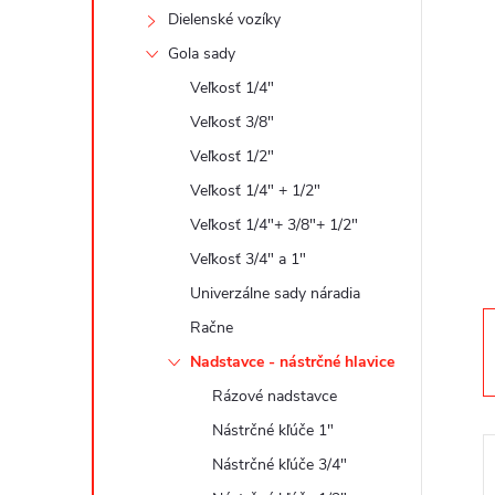
n
Dielenské vozíky
ý
Gola sady
Veľkosť 1/4"
p
Veľkosť 3/8"
a
Veľkosť 1/2"
Veľkosť 1/4" + 1/2"
n
Veľkosť 1/4"+ 3/8"+ 1/2"
Veľkosť 3/4" a 1"
e
Univerzálne sady náradia
l
Račne
Nadstavce - nástrčné hlavice
Rázové nadstavce
Nástrčné kľúče 1"
Nástrčné kľúče 3/4"