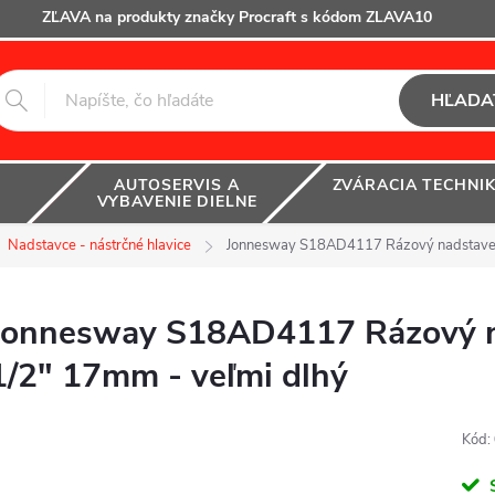
ZĽAVA na produkty značky Procraft s kódom ZLAVA10
HĽADA
AUTOSERVIS A
ZVÁRACIA TECHNI
VYBAVENIE DIELNE
Nadstavce - nástrčné hlavice
Jonnesway S18AD4117 Rázový nadstavec 
Jonnesway S18AD4117 Rázový n
1/2" 17mm - veľmi dlhý
Kód: