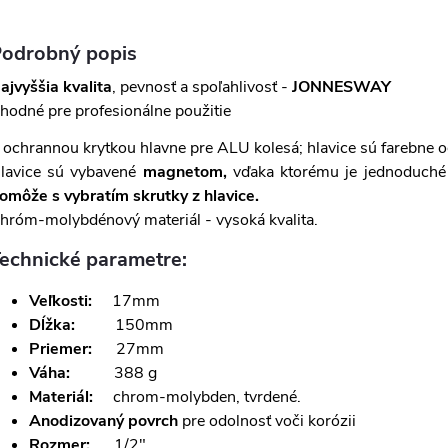
odrobný popis
ajvyššia kvalita
, pevnosť a spoľahlivosť -
JONNESWAY
hodné pre profesionálne použitie
 ochrannou krytkou hlavne pre ALU kolesá; hlavice sú farebne 
lavice sú vybavené
magnetom,
vďaka ktorému je jednoduché 
omôže s vybratím skrutky z hlavice.
hróm-molybdénový materiál - vysoká kvalita.
echnické parametre:
Veľkosti:
17mm
Dĺžka:
150mm
Priemer:
27mm
Váha:
388 g
Materiál:
chrom-molybden, tvrdené.
Anodizovaný povrch
pre odolnosť voči korózii
Rozmer:
1/2"