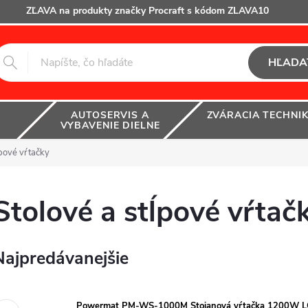
ZĽAVA na produkty značky Procraft s kódom ZLAVA10
HĽADA
AUTOSERVIS A
ZVÁRACIA TECHNI
VYBAVENIE DIELNE
ĺpové vŕtačky
Stolové a stĺpové vŕtač
Najpredávanejšie
Powermat PM-WS-1000M Stojanová vŕtačka 1200W 