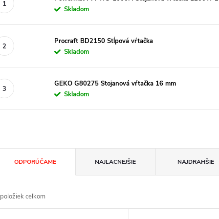
Skladom
Procraft BD2150 Stĺpová vŕtačka
Skladom
GEKO G80275 Stojanová vŕtačka 16 mm
Skladom
R
ODPORÚČAME
NAJLACNEJŠIE
NAJDRAHŠIE
a
položiek celkom
d