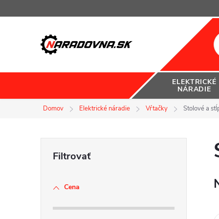
Prejsť
na
obsah
ELEKTRICKÉ
NÁRADIE
Domov
Elektrické náradie
Vŕtačky
Stolové a st
B
o
Cena
č