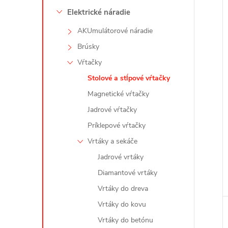
Elektrické náradie
AKUmulátorové náradie
Brúsky
i
Vŕtačky
i
Stolové a stĺpové vŕtačky
Magnetické vŕtačky
Jadrové vŕtačky
Príklepové vŕtačky
Vrtáky a sekáče
Jadrové vrtáky
Diamantové vrtáky
Vrtáky do dreva
Vrtáky do kovu
Vrtáky do betónu