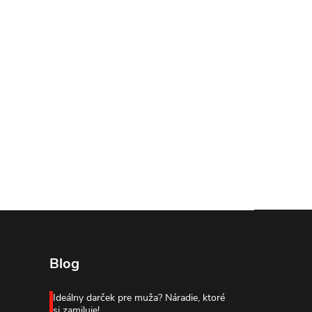
Blog
Ideálny darček pre muža? Náradie, ktoré
si zamiluje!