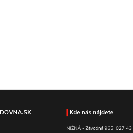
k
y
v
ý
p
s
u
DOVNA.SK
Kde nás nájdete
NIŽNÁ - Závodná 965, 027 43