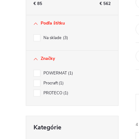
n
€
85
€
562
ý
Podľa štítku
p
Na sklade
3
a
Značky
n
POWERMAT
1
e
Procraft
1
l
PROTECO
1
Preskočiť
4
Kategórie
kategórie