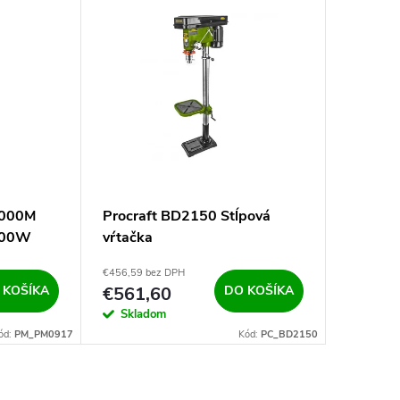
1000M
Procraft BD2150 Stĺpová
1200W
vŕtačka
€456,59 bez DPH
 KOŠÍKA
€561,60
DO KOŠÍKA
Skladom
ód:
PM_PM0917
Kód:
PC_BD2150