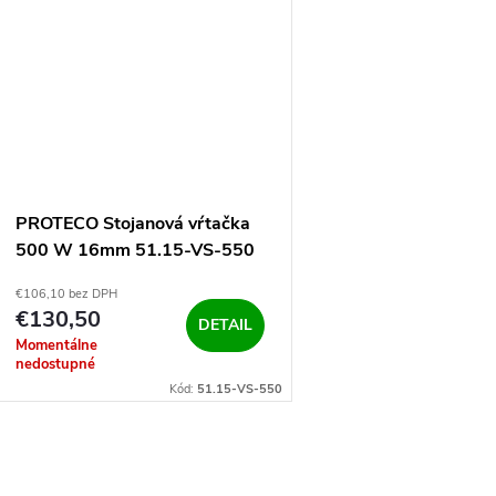
u
k
k
t
t
o
o
v
v
PROTECO Stojanová vŕtačka
500 W 16mm 51.15-VS-550
€106,10 bez DPH
€130,50
DETAIL
Momentálne
nedostupné
Kód:
51.15-VS-550
O