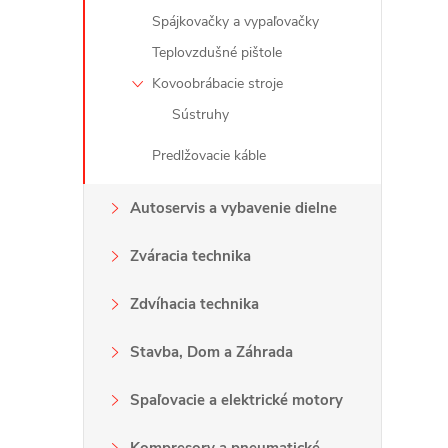
Spájkovačky a vypaľovačky
Teplovzdušné pištole
l
Kovoobrábacie stroje
Sústruhy
Predlžovacie káble
Autoservis a vybavenie dielne
Zváracia technika
i
Zdvíhacia technika
Stavba, Dom a Záhrada
r
Spaľovacie a elektrické motory