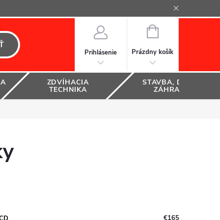
NÁKUPNÝ
KOŠÍK
Ť
Prázdny košík
Prihlásenie
KA
ZDVÍHACIA
STAVBA, DOM A
TECHNIKA
ZÁHRADA
ky
€165
LCD