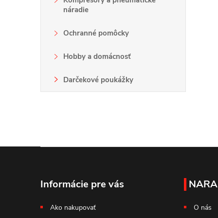
Kompresory a pneumatické
náradie
Ochranné pomôcky
Hobby a domácnosť
Darčekové poukážky
i
Z
á
Informácie pre vás
NARA
p
Ako nakupovať
O nás