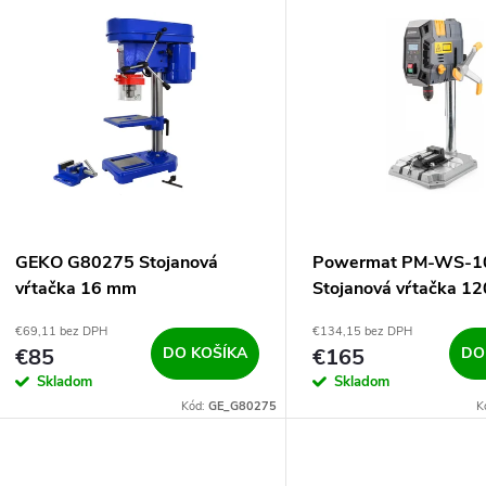
V
e
ý
n
p
e
s
p
p
GEKO G80275 Stojanová
Powermat PM-WS-
r
vŕtačka 16 mm
Stojanová vŕtačka 
r
LCD
€69,11 bez DPH
€134,15 bez DPH
o
€85
DO KOŠÍKA
€165
DO
o
Skladom
Skladom
d
Kód:
GE_G80275
K
d
u