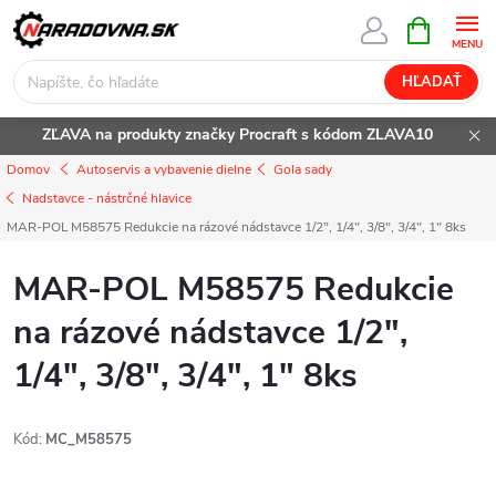
Prejsť
NÁKUPN
KOŠÍK
na
obsah
HĽADAŤ
ZĽAVA na produkty značky Procraft s kódom ZLAVA10
Domov
Autoservis a vybavenie dielne
Gola sady
Nadstavce - nástrčné hlavice
MAR-POL M58575 Redukcie na rázové nádstavce 1/2", 1/4", 3/8", 3/4", 1" 8ks
MAR-POL M58575 Redukcie
na rázové nádstavce 1/2",
1/4", 3/8", 3/4", 1" 8ks
Kód:
MC_M58575