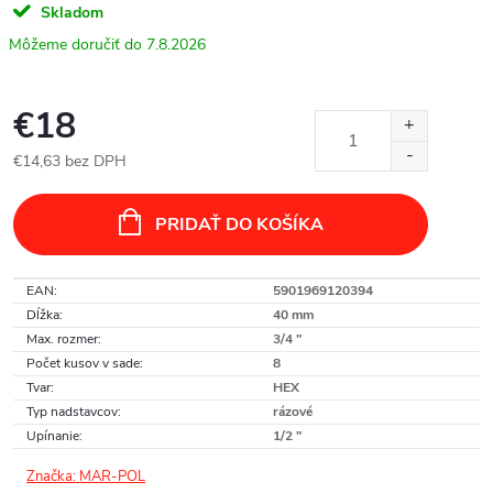
Skladom
7.8.2026
€18
€14,63 bez DPH
Jednotková
cena:
PRIDAŤ DO KOŠÍKA
EAN
:
5901969120394
Dĺžka
:
40 mm
Max. rozmer
:
3/4 "
Počet kusov v sade
:
8
Tvar
:
HEX
Typ nadstavcov
:
rázové
Upínanie
:
1/2 "
Značka:
MAR-POL