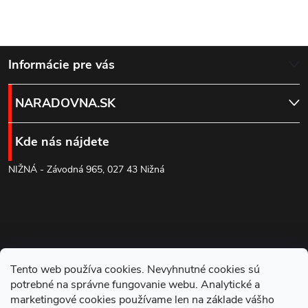
Z
Informácie pre vás
á
NARADOVNA.SK
p
Kde nás nájdete
ä
NIŽNÁ - Závodná 965, 027 43 Nižná
t
i
e
Tento web používa cookies. Nevyhnutné cookies sú
potrebné na správne fungovanie webu. Analytické a
marketingové cookies používame len na základe vášho