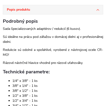
Popis produktu
Podrobný popis
Sada špecializovaných adaptérov / redukcií (6 kusov).
Sú ideálne na prácu pod záťažou v domácej dielni aj v profesionálnej
dielni.
Redukcie sú odolné a spoľahlivé, vyrobené z nástrojovej ocele CR-
MO!
Rázové nástrčné hlavice vhodné pre rázové uťahováky.
Technické parametre:
1/4" x 3/8" - 1 ks
3/8" x 1/4" - 1 ks
3/8" x 1/2" - 1 ks
1/2" x 3/8" - 1 ks
1/2" x 3/4" - 1 ks
3/4" x 1/2" - 1 ks