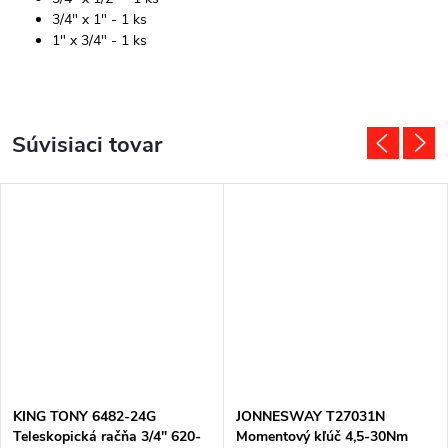
3/4" x 1" - 1 ks
1" x 3/4" - 1 ks
Súvisiaci tovar
KING TONY 6482-24G
JONNESWAY T27031N
Teleskopická račňa 3/4" 620-
Momentový kľúč 4,5-30Nm