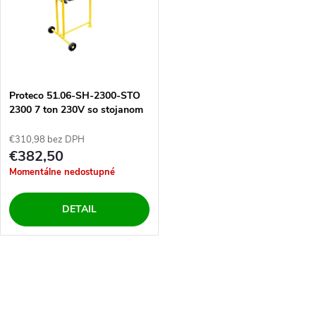
k
t
t
o
o
v
Proteco 51.06-SH-2300-STO
v
2300 7 ton 230V so stojanom
51.99-SH-01
€310,98 bez DPH
€382,50
Momentálne nedostupné
DETAIL
O
v