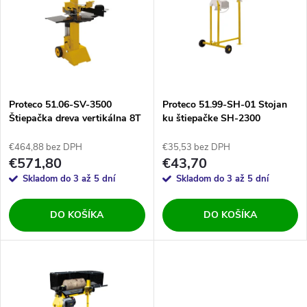
e
p
Abecedne
n
i
i
s
e
Proteco 51.06-SV-3500
Proteco 51.99-SH-01 Stojan
Štiepačka dreva vertikálna 8T
ku štiepačke SH-2300
p
- 55cm
p
€464,88 bez DPH
€35,53 bez DPH
r
€571,80
€43,70
r
Skladom do 3 až 5 dní
Skladom do 3 až 5 dní
o
o
DO KOŠÍKA
DO KOŠÍKA
d
d
u
u
k