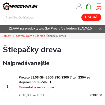
Prejsť
NÁKUPN
KOŠÍK
na
obsah
HĽADAŤ
ZĽAVA na produkty značky Procraft s kódom ZLAVA10
Domov
Stavba, Dom a Záhrada
Štiepačky dreva
Štiepačky dreva
Najpredávanejšie
Proteco 51.06-SH-2300-STO 2300 7 ton 230V so
stojanom 51.99-SH-01
Momentálne nedostupné
€310,98 bez DPH
€382,50