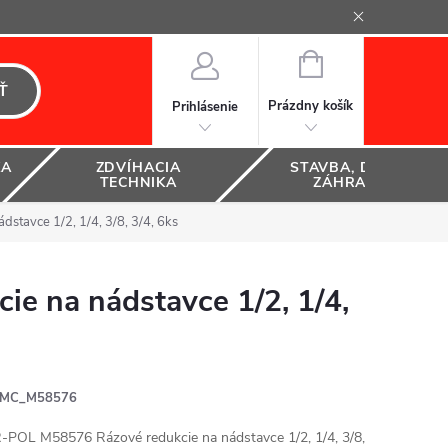
NÁKUPNÝ
KOŠÍK
Ť
Prázdny košík
Prihlásenie
KA
ZDVÍHACIA
STAVBA, DOM A
TECHNIKA
ZÁHRADA
tavce 1/2, 1/4, 3/8, 3/4, 6ks
 na nádstavce 1/2, 1/4,
MC_M58576
POL M58576 Rázové redukcie na nádstavce 1/2, 1/4, 3/8,