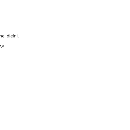
ej dielni.
RV!