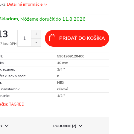
 6ks
Detailné informácie
Skladom
11.8.2026
13
PRIDAŤ DO KOŠÍKA
57 bez DPH
otková
N
:
5901969120400
:
ka
:
40 mm
. rozmer
:
3/4 "
et kusov v sade
:
6
r
:
HEX
 nadstavcov
:
rázové
nanie
:
1/2 "
ačka:
TAGRED
TY
PODOBNÉ (2)