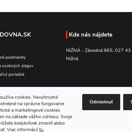
DOVNA.SK
Kde nás nájdete
NIŽNÁ - Závodná 965, 027 43
né podmienky
Nižná
 osobných údajov
čný poriadok
oužíva cookies. Nevyhnutné
Odmietnuť
potrebné na správne fungovanie
tické a marketingové cookies
en na základe vášho súhlasu. Svoje
môžete kedykoľvek zmeniť alebo
ať. Viac informácií
tu
.