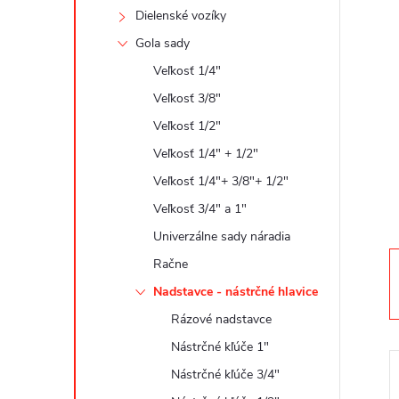
n
Dielenské vozíky
ý
Gola sady
Veľkosť 1/4"
p
Veľkosť 3/8"
a
Veľkosť 1/2"
Veľkosť 1/4" + 1/2"
n
Veľkosť 1/4"+ 3/8"+ 1/2"
Veľkosť 3/4" a 1"
e
Univerzálne sady náradia
l
Račne
Nadstavce - nástrčné hlavice
Rázové nadstavce
Nástrčné kľúče 1"
Nástrčné kľúče 3/4"