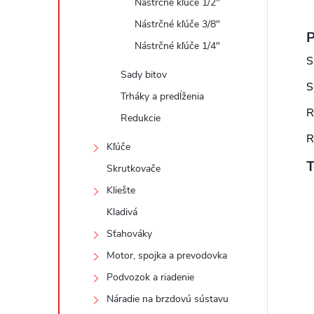
Nástrčné kľúče 1/2"
Nástrčné kľúče 3/8"
P
Nástrčné kľúče 1/4"
S
Sady bitov
S
Trháky a predĺženia
R
Redukcie
R
Kľúče
T
Skrutkovače
Kliešte
Kladivá
Sťahováky
Motor, spojka a prevodovka
Podvozok a riadenie
Náradie na brzdovú sústavu