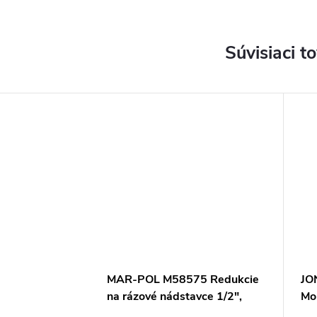
Súvisiaci t
MAR-POL M58575 Redukcie
JO
na rázové nádstavce 1/2",
Mo
1/4", 3/8", 3/4", 1" 8ks