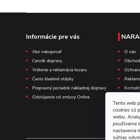
Z
á
Informácie pre vás
NARA
p
Ako nakupovať
O nás
Cenník dopravy
Obchod
ä
Vrátenie a reklamácia tovaru
Ochrana
t
Často kladené otázky
Reklama
Prepravný poriadok nákladnej dopravy
Kontakt
i
Odstúpenie od zmluvy Online
Tento web p
e
cookies sú 
webu. Analy
používame l
nastavenia 
súhlas odvol