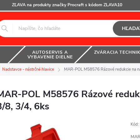
ZĽAVA na produkty značky Procraft s kódom ZLAVA10
HĽADA
AUTOSERVIS A
ZVÁRACIA TECHNI
VYBAVENIE DIELNE
Nadstavce - nástrčné hlavice
MAR-POL M58576 Rázové redukcie na náds
MAR-POL M58576 Rázové redukcie
3/8, 3/4, 6ks
Kód:
MAR-