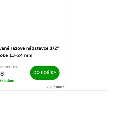
vané rázové nádstavce 1/2"
boké 13-24 mm
,89 bez DPH
38
DO KOŠÍKA
Skladom
Kód:
10067