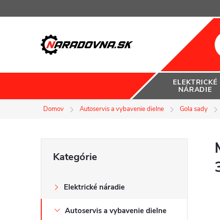
Prejsť
na
obsah
ELEKTRICKÉ
NÁRADIE
Domov
Autoservis a vybavenie dielne
Gola sady
B
Preskočiť
Kategórie
kategórie
o
Elektrické náradie
č
Autoservis a vybavenie dielne