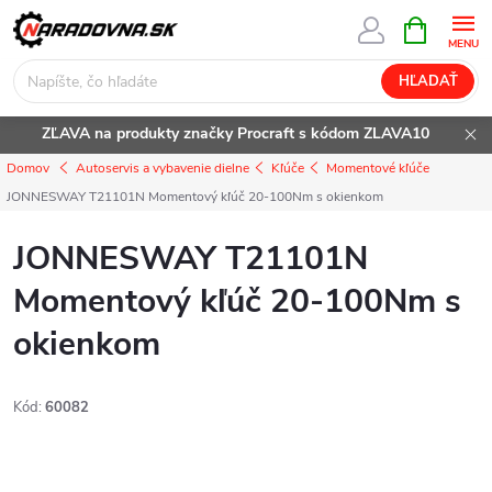
Prejsť
NÁKUPN
KOŠÍK
na
obsah
HĽADAŤ
ZĽAVA na produkty značky Procraft s kódom ZLAVA10
Domov
Autoservis a vybavenie dielne
Kľúče
Momentové kľúče
JONNESWAY T21101N Momentový kľúč 20-100Nm s okienkom
JONNESWAY T21101N
Momentový kľúč 20-100Nm s
okienkom
Kód:
60082