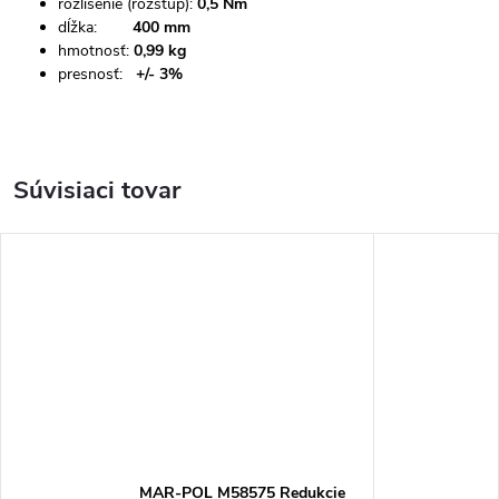
rozlíšenie (rozstup):
0,5 Nm
dĺžka:
400 mm
hmotnosť:
0,99 kg
presnosť:
+/- 3%
Súvisiaci tovar
MAR-POL M58575 Redukcie