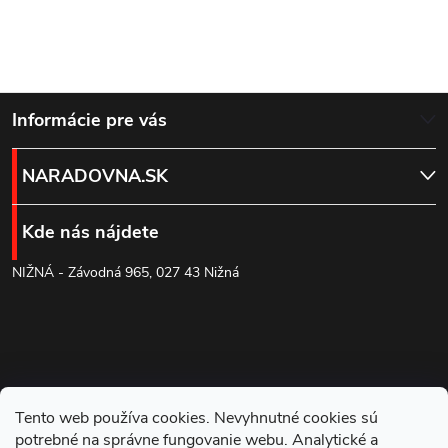
Z
Informácie pre vás
á
NARADOVNA.SK
p
Kde nás nájdete
ä
NIŽNÁ - Závodná 965, 027 43 Nižná
t
i
e
Tento web používa cookies. Nevyhnutné cookies sú
potrebné na správne fungovanie webu. Analytické a