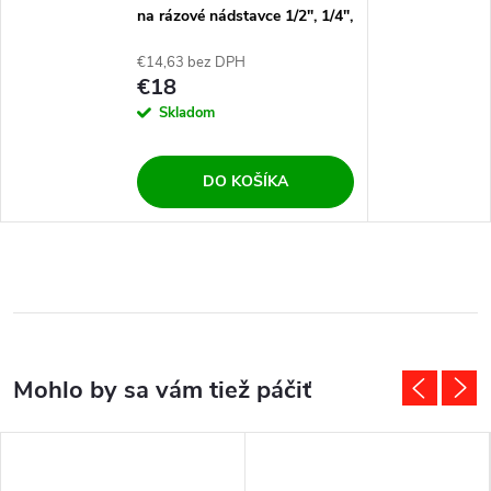
na rázové nádstavce 1/2", 1/4",
3/8", 3/4", 1" 8ks
€14,63 bez DPH
€18
Skladom
DO KOŠÍKA