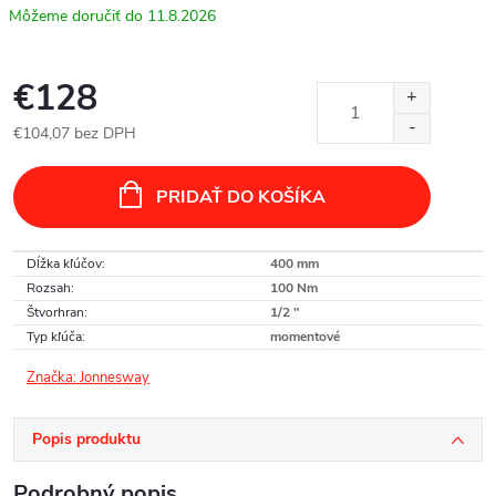
11.8.2026
€128
€104,07 bez DPH
Jednotková
cena:
PRIDAŤ DO KOŠÍKA
Dĺžka kľúčov
:
400 mm
Rozsah
:
100 Nm
Štvorhran
:
1/2 "
Typ kľúča
:
momentové
Značka:
Jonnesway
Popis produktu
Podrobný popis