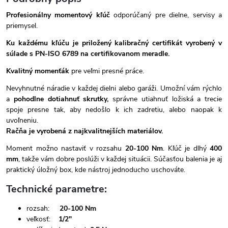
Profesionálny momentový kľúč
odporúčaný pre dielne, servisy a
priemysel.
Ku každému kľúču je priložený kalibračný certifikát vyrobený v
súlade s PN-ISO 6789 na certifikovanom meradle.
Kvalitný momenťák
pre veľmi presné práce.
Nevyhnutné náradie v každej dielni alebo garáži. Umožní vám rýchlo
a
pohodlne dotiahnuť skrutky,
správne utiahnuť ložiská a trecie
spoje presne tak, aby nedošlo k ich zadretiu, alebo naopak k
uvoľneniu.
Račňa je vyrobená z najkvalitnejších materiálov.
Moment možno nastaviť v rozsahu
20-100 Nm
. Kľúč je dlhý
400
mm
, takže vám dobre poslúži v každej situácii. Súčasťou balenia je aj
praktický úložný box, kde nástroj jednoducho uschováte.
Technické parametre:
rozsah:
20-100 Nm
veľkosť:
1/2"