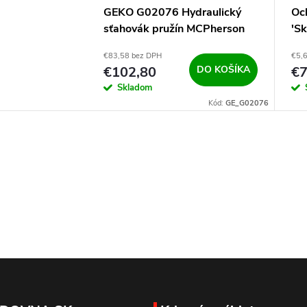
GEKO G02076 Hydraulický
Och
sťahovák pružín MCPherson
'Sk
1T
€83,58 bez DPH
€5,
€102,80
DO KOŠÍKA
€
Skladom
Kód:
GE_G02076