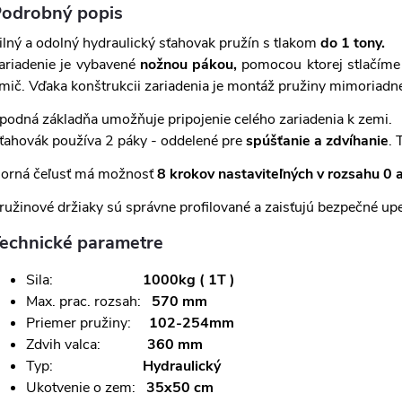
odrobný popis
ilný a odolný hydraulický sťahovak pružín s tlakom
do 1 tony.
ariadenie je vybavené
nožnou pákou,
pomocou ktorej stlačíme 
lmič. Vďaka konštrukcii zariadenia je montáž pružiny mimoriadn
podná základňa umožňuje pripojenie celého zariadenia k zemi.
ťahovák používa 2 páky - oddelené pre
spúšťanie a zdvíhanie
. 
orná čeľusť má možnosť
8 krokov nastaviteľných v rozsahu 0
ružinové držiaky sú správne profilované a zaisťujú bezpečné upe
echnické parametre
Sila:
1000kg ( 1T )
Max.
prac. rozsah:
570 mm
Priemer pružiny:
102-254mm
Zdvih valca:
360 mm
Typ:
Hydraulický
Ukotvenie o zem:
35x50 cm