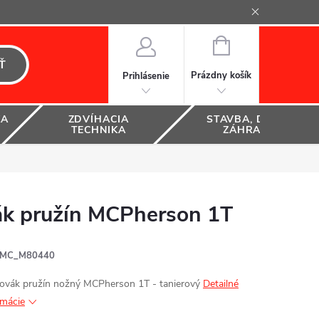
NÁKUPNÝ
KOŠÍK
Ť
Prázdny košík
Prihlásenie
KA
ZDVÍHACIA
STAVBA, DOM A
TECHNIKA
ZÁHRADA
ák pružín MCPherson 1T
MC_M80440
ovák pružín nožný MCPherson 1T - tanierový
Detailné
rmácie