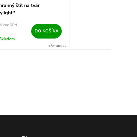
ranný štít na tvár
ylight''
69 bez DPH
7
DO KOŠÍKA
Skladom
Kód:
40522