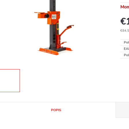
Mom
€
€84,
Jedn
Pol
cena
EA
Pol
POPIS