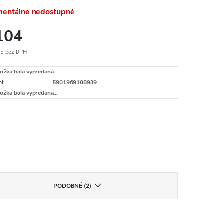
entálne nedostupné
104
55 bez DPH
otková
ožka bola vypredaná…
:
N
:
5901969108989
ožka bola vypredaná…
PODOBNÉ (2)