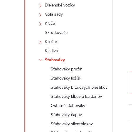
n
Dielenské vozíky
ý
Gola sady
Kľúče
p
Skrutkovače
a
Kliešte
Kladivá
n
Sťahováky
Sťahováky pružín
e
Sťahováky ložísk
l
Sťahováky brzdových piestikov
Sťahováky kĺbov a kardanov
Ostatné sťahováky
Sťahováky čapov
Sťahováky silentblokov