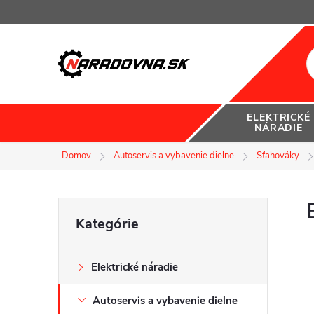
Prejsť
na
obsah
ELEKTRICKÉ
NÁRADIE
Domov
Autoservis a vybavenie dielne
Sťahováky
B
Preskočiť
Kategórie
kategórie
o
Elektrické náradie
č
Autoservis a vybavenie dielne