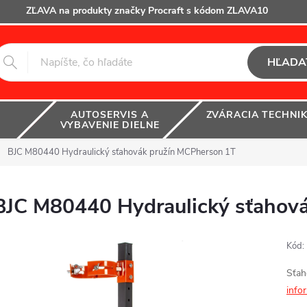
ZĽAVA na produkty značky Procraft s kódom ZLAVA10
HĽADA
AUTOSERVIS A
ZVÁRACIA TECHNI
VYBAVENIE DIELNE
BJC M80440 Hydraulický sťahovák pružín MCPherson 1T
BJC M80440 Hydraulický sťahov
Kód:
Sťah
info