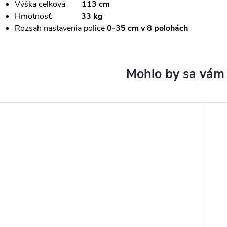
Výška celková
113 cm
Hmotnosť:
3
3 kg
Rozsah nastavenia police
0-35 cm v 8 polohách