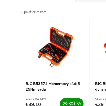
a
62
položiek celkom
d
V
e
ý
n
p
i
i
e
s
p
p
BJC B53574 Momentový kľúč 5-
BJC B
r
25Nm sada
dynam
r
120Nm
o
€31,79 bez DPH
€31,71 
€39,10
DO KOŠÍKA
€39