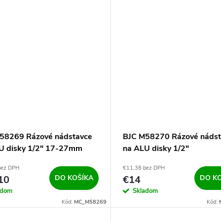
58269 Rázové nádstavce
BJC M58270 Rázové nádst
U disky 1/2" 17-27mm
na ALU disky 1/2"
bez DPH
€11,38 bez DPH
10
DO KOŠÍKA
€14
DO K
adom
Skladom
Kód:
MC_M58269
Kód: