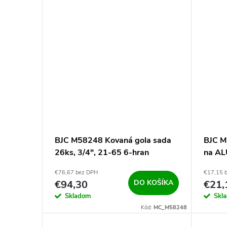
BJC M58248 Kovaná gola sada
BJC M
26ks, 3/4", 21-65 6-hran
na AL
€76,67 bez DPH
€17,15 
€94,30
DO KOŠÍKA
€21,
Skladom
Skl
Kód:
MC_M58248