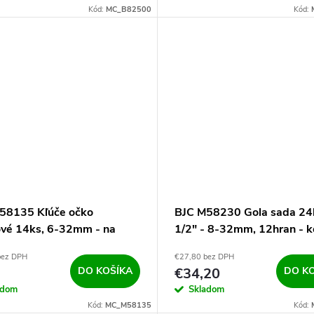
Kód:
MC_B82500
Kód:
58135 Kľúče očko
BJC M58230 Gola sada 24
cové 14ks, 6-32mm - na
1/2" - 8-32mm, 12hran - 
bez DPH
€27,80 bez DPH
DO KOŠÍKA
€34,20
DO K
adom
Skladom
Kód:
MC_M58135
Kód: