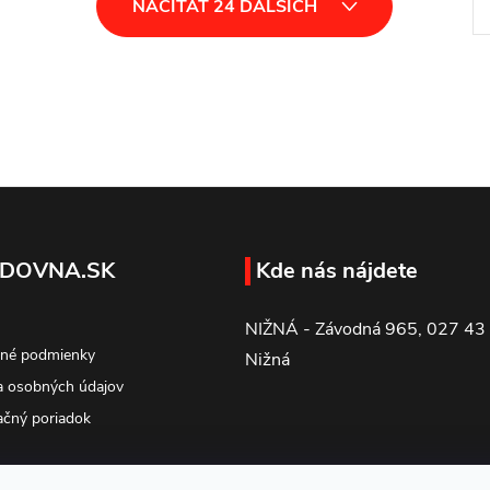
NAČÍTAŤ 24 ĎALŠÍCH
t
r
á
n
k
o
v
a
DOVNA.SK
Kde nás nájdete
n
NIŽNÁ - Závodná 965, 027 43
i
né podmienky
Nižná
e
 osobných údajov
čný poriadok