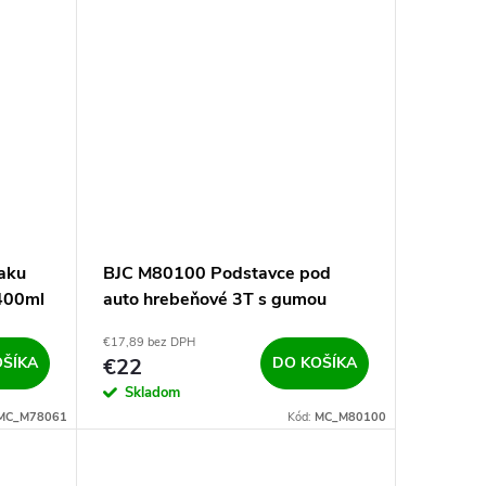
aku
BJC M80100 Podstavce pod
 400ml
auto hrebeňové 3T s gumou
€17,89 bez DPH
OŠÍKA
€22
DO KOŠÍKA
Skladom
MC_M78061
Kód:
MC_M80100