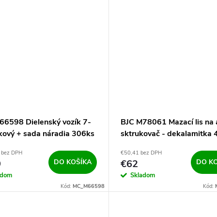
66598 Dielenský vozík 7-
BJC M78061 Mazací lis na 
kový + sada náradia 306ks
sktrukovač - dekalamitka
 bez DPH
€50,41 bez DPH
9
DO KOŠÍKA
€62
DO K
adom
Skladom
Kód:
MC_M66598
Kód: