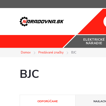
Prejsť
na
obsah
ELEKTRICKÉ
NÁRADIE
Domov
Predávané značky
BJC
BJC
R
ODPORÚČAME
NAJLACN