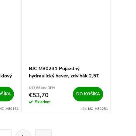
BJC M80231 Pojazdný
klový
hydraulický hever, zdvihák 2,5T
410mm
€43,66 bez DPH
OŠÍKA
€53,70
DO KOŠÍKA
Skladom
MC_M80161
Kód:
MC_M80231