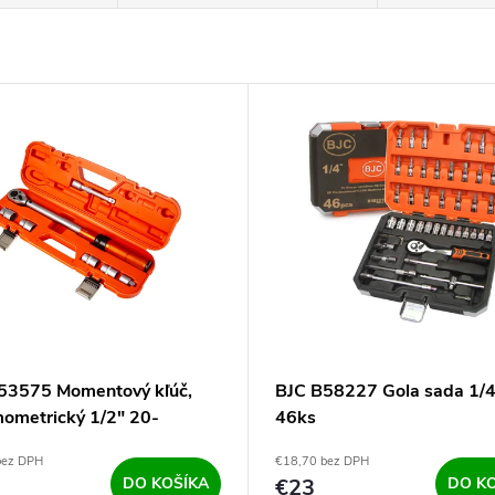
53575 Momentový kľúč,
BJC B58227 Gola sada 1/4
ometrický 1/2" 20-
46ks
 sada - 17,19,21, 24mm
bez DPH
€18,70 bez DPH
DO KOŠÍKA
€23
DO K