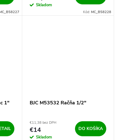
Skladom
MC_B58227
Kód:
MC_B58228
c 1"
BJC M53532 Račňa 1/2"
€11,38 bez DPH
ETAIL
€14
DO KOŠÍKA
Skladom