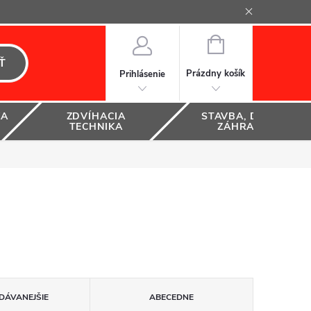
NÁKUPNÝ
KOŠÍK
Ť
Prázdny košík
Prihlásenie
KA
ZDVÍHACIA
STAVBA, DOM A
TECHNIKA
ZÁHRADA
DÁVANEJŠIE
ABECEDNE