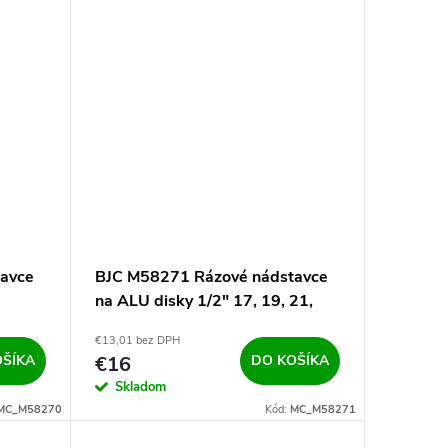
avce
BJC M58271 Rázové nádstavce
na ALU disky 1/2" 17, 19, 21,
22mm
€13,01 bez DPH
OŠÍKA
€16
DO KOŠÍKA
Skladom
MC_M58270
Kód:
MC_M58271