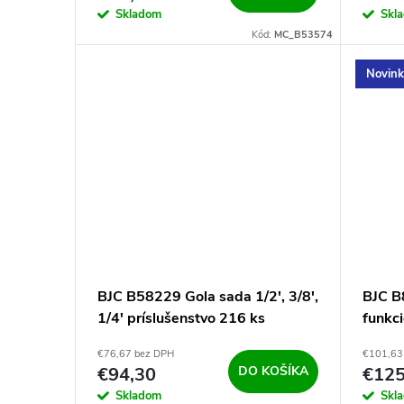
o
d
Skladom
Skl
d
Kód:
MC_B53574
u
Novin
u
k
k
t
t
o
o
v
v
BJC B58229 Gola sada 1/2', 3/8',
BJC B
1/4' príslušenstvo 216 ks
funkc
12/24
€76,67 bez DPH
€101,63
€94,30
DO KOŠÍKA
€12
Skladom
Skl