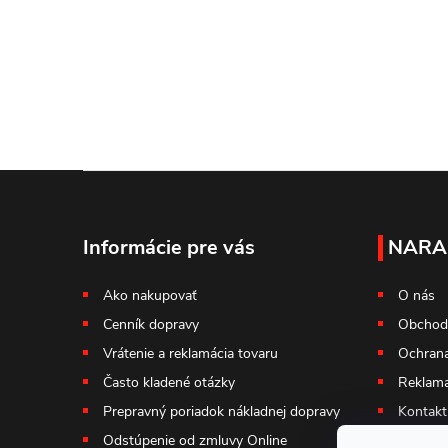
v
l
á
d
Z
a
c
á
Informácie pre vás
NARA
i
p
Ako nakupovať
O nás
e
Cenník dopravy
Obchod
ä
p
Vrátenie a reklamácia tovaru
Ochrana
t
Často kladené otázky
Reklama
r
Prepravný poriadok nákladnej dopravy
Kontakt
v
i
Odstúpenie od zmluvy Online