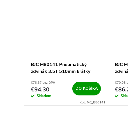
BJC M80141 Pneumatický
BJC M
zdvihák 3.5T 510mm krátky
zdvih
€76,67 bez DPH
€70,08 
€94,30
DO KOŠÍKA
€86,
Skladom
Skl
Kód:
MC_B80141
O