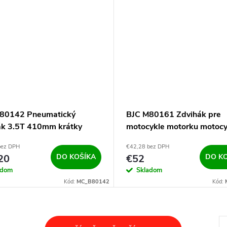
80142 Pneumatický
BJC M80161 Zdvihák pre
ák 3.5T 410mm krátky
motocykle motorku motocy
stojan 130kg
bez DPH
€42,28 bez DPH
20
DO KOŠÍKA
€52
DO K
adom
Skladom
Kód:
MC_B80142
Kód:
S