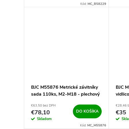
Kód:
MC_B58229
BJC M55876 Metrické závitníky
BJC M
sada 110ks, M2-M18 - plechový
vidli
kufrík
stenu
€63,50 bez DPH
€28,46 
€78,10
DO KOŠÍKA
€35
Skladom
Skl
Kód:
MC_M55876