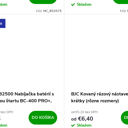
adom
Skladom
Kód:
MC_B53575
Kód:
ka
82500 Nabíjačka batérií s
BJC Kovaný rázový nástave
iou štartu BC-400 PRO+,
krátky (rôzne rozmery)
V, 400A
 bez DPH
od €5,20 bez DPH
5
DO KOŠÍKA
€6,40
D
od
adom
Skladom