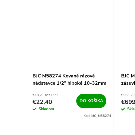
BJC M58274 Kované rázové
BJC M
nádstavce 1/2" hlboké 10-32mm
zásuv
€18,21 bez DPH
€568,29
€22,40
DO KOŠÍKA
€69
Skladom
Skl
Kód:
MC_M58274