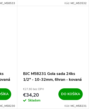
MC_M58533
Kód:
MC_M53532
ks
BJC M58231 Gola sada 24ks
kovaná
1/2" - 10-32mm, 6hran - kovaná
€27,80 bez DPH
OŠÍKA
€34,20
DO KOŠÍKA
Skladom
MC_M58230
Kód:
MC_M58231