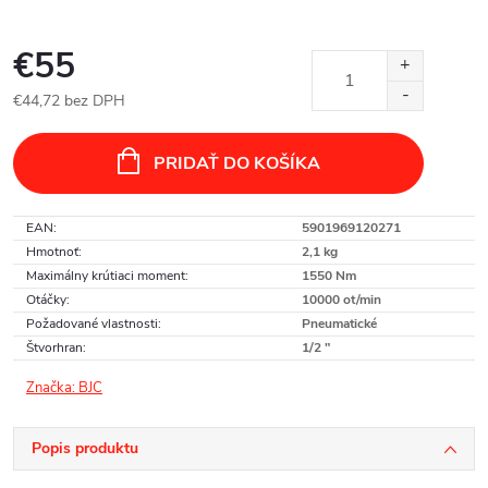
€55
€44,72 bez DPH
Jednotková
cena:
PRIDAŤ DO KOŠÍKA
EAN
:
5901969120271
Hmotnoť
:
2,1 kg
Maximálny krútiaci moment
:
1550 Nm
Otáčky
:
10000 ot/min
Požadované vlastnosti
:
Pneumatické
Štvorhran
:
1/2 "
Značka:
BJC
Popis produktu