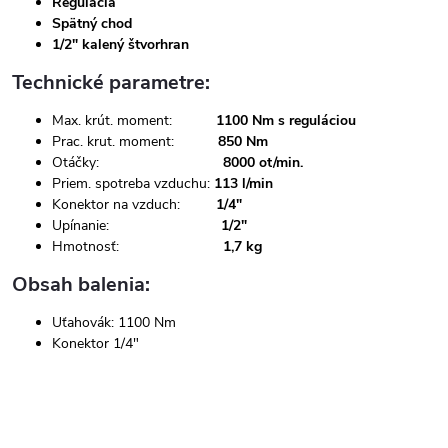
Regulácia
Spätný chod
1/2" kalený štvorhran
Technické parametre:
Max. krút. moment:
1100 Nm s reguláciou
Prac. krut. moment:
850 Nm
Otáčky:
8000 ot/min.
Priem. spotreba vzduchu:
113 l/min
Konektor na vzduch:
1/4"
Upínanie:
1/2"
Hmotnosť:
1,7 kg
Obsah balenia:
Uťahovák: 1100 Nm
Konektor 1/4"