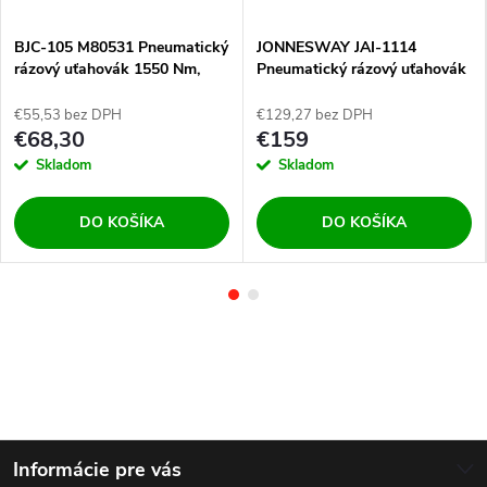
BJC-105 M80531 Pneumatický
JONNESWAY JAI-1114
rázový uťahovák 1550 Nm,
Pneumatický rázový uťahovák
1/2"
1356Nm 1/2"
€55,53 bez DPH
€129,27 bez DPH
€68,30
€159
Skladom
Skladom
DO KOŠÍKA
DO KOŠÍKA
Z
Informácie pre vás