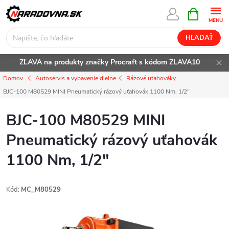
Prejsť
NÁKUPN
KOŠÍK
na
obsah
HĽADAŤ
ZĽAVA na produkty značky Procraft s kódom ZLAVA10
Domov
Autoservis a vybavenie dielne
Rázové uťahováky
BJC-100 M80529 MINI Pneumatický rázový uťahovák 1100 Nm, 1/2"
BJC-100 M80529 MINI
Pneumatický rázový uťahovák
1100 Nm, 1/2"
Kód:
MC_M80529