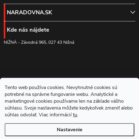
á
NARADOVNA.SK
p
Kde nás nájdete
ä
NIŽNÁ - Závodná 965, 027 43 Nižná
t
i
e
Tento web používa cookies. Nevyhnutné cookies sú
potrebné na správne fungovanie webu. Analytické a
marketingové cookies používame len na základe vášho
súhlasu. Svoje nastavenia môžete kedykoľvek zmeniť alebo
súhlas odvolať. Viac informácií
tu
.
Blog
Nastavenie