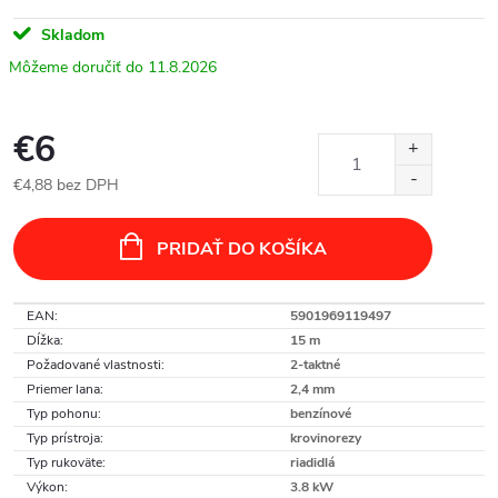
Skladom
11.8.2026
€6
€4,88 bez DPH
Jednotková
cena:
PRIDAŤ DO KOŠÍKA
EAN
:
5901969119497
Dĺžka
:
15 m
Požadované vlastnosti
:
2-taktné
Priemer lana
:
2,4 mm
Typ pohonu
:
benzínové
Typ prístroja
:
krovinorezy
Typ rukoväte
:
riadidlá
Výkon
:
3.8 kW