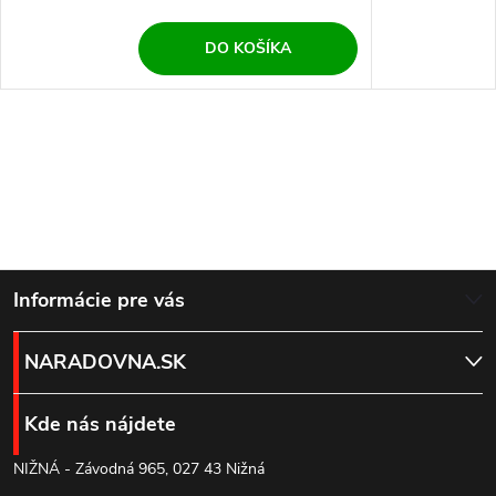
DO KOŠÍKA
Z
Informácie pre vás
á
NARADOVNA.SK
p
Kde nás nájdete
ä
NIŽNÁ - Závodná 965, 027 43 Nižná