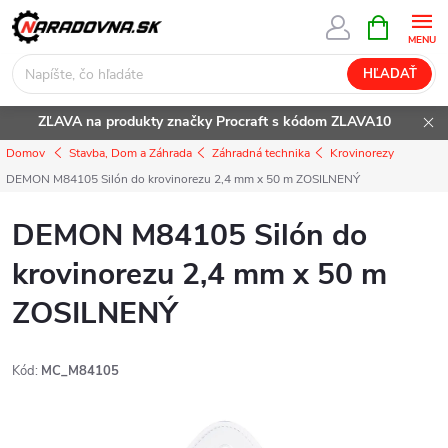
Prejsť
NÁKUPN
KOŠÍK
na
obsah
HĽADAŤ
ZĽAVA na produkty značky Procraft s kódom ZLAVA10
Domov
Stavba, Dom a Záhrada
Záhradná technika
Krovinorezy
DEMON M84105 Silón do krovinorezu 2,4 mm x 50 m ZOSILNENÝ
DEMON M84105 Silón do
krovinorezu 2,4 mm x 50 m
ZOSILNENÝ
Kód:
MC_M84105