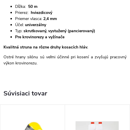
Dĺžka:
50 m
Prierez:
hviezdicový
Priemer vlasca:
2,4 mm
Účel:
univerzálny
Typ:
skrutkovaný, vystužený (pancierovaný)
Pre krovinorezy a vyžínače
Kvalitná struna na rôzne druhy kosacích hláv.
Ostré hrany silónu sú veľmi účinné pri kosení a zvyšujú pracovný
výkon krovinorezu.
Súvisiaci tovar