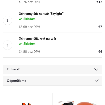
€9,76 bez DPH
€12
Ochranný štít na tvár 'Skylight''
Skladom
€5,69 bez DPH
€7
Ochranný štít, kryt na tvár
Skladom
€4,88 bez DPH
€6
Filtrovať
R
Odporúčame
a
Najlacnejšie
V
Najdrahšie
d