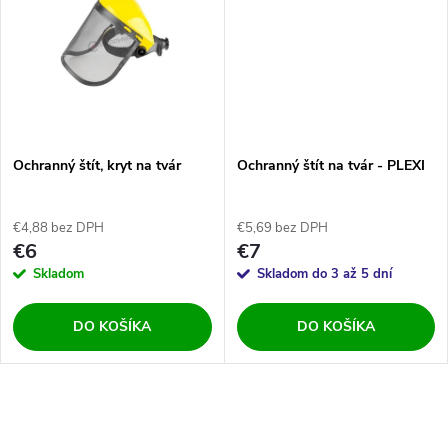
u
k
k
t
t
o
o
v
Ochranný štít, kryt na tvár
Ochranný štít na tvár - PLEXI
v
€4,88 bez DPH
€5,69 bez DPH
€6
€7
Skladom
Skladom do 3 až 5 dní
DO KOŠÍKA
DO KOŠÍKA
O