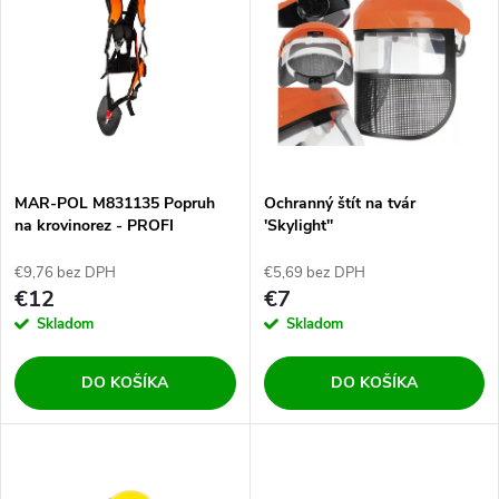
ý
Najpredávanejšie
e
p
Abecedne
n
i
i
s
e
MAR-POL M831135 Popruh
Ochranný štít na tvár
na krovinorez - PROFI
'Skylight''
p
p
€9,76 bez DPH
€5,69 bez DPH
r
€12
€7
r
Skladom
Skladom
o
o
DO KOŠÍKA
DO KOŠÍKA
d
d
u