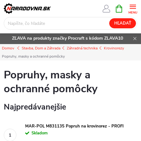
Prejsť
NÁKUPN
KOŠÍK
na
obsah
HĽADAŤ
ZĽAVA na produkty značky Procraft s kódom ZLAVA10
Domov
Stavba, Dom a Záhrada
Záhradná technika
Krovinorezy
Popruhy, masky a ochranné pomôcky
Popruhy, masky a
ochranné pomôcky
Najpredávanejšie
MAR-POL M831135 Popruh na krovinorez - PROFI
Skladom