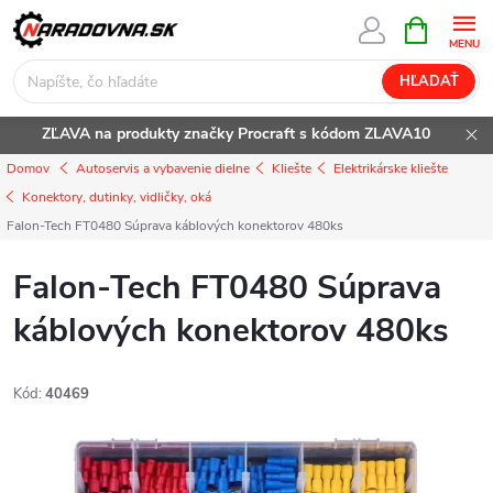
Prejsť
NÁKUPN
KOŠÍK
na
obsah
HĽADAŤ
ZĽAVA na produkty značky Procraft s kódom ZLAVA10
Domov
Autoservis a vybavenie dielne
Kliešte
Elektrikárske kliešte
Konektory, dutinky, vidličky, oká
Falon-Tech FT0480 Súprava káblových konektorov 480ks
Falon-Tech FT0480 Súprava
káblových konektorov 480ks
Kód:
40469