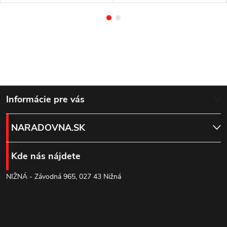
Z
Informácie pre vás
á
NARADOVNA.SK
p
Kde nás nájdete
ä
NIŽNÁ - Závodná 965, 027 43 Nižná
t
i