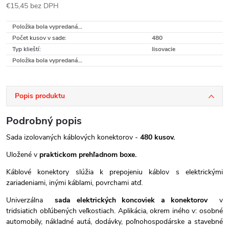
€15,45 bez DPH
Jednotková
Položka bola vypredaná…
cena:
Počet kusov v sade
:
480
Typ klieští
:
lisovacie
Položka bola vypredaná…
Popis produktu
Podrobný popis
Sada izolovaných káblových konektorov -
480 kusov.
Uložené v
praktickom prehľadnom boxe.
Káblové konektory slúžia k prepojeniu káblov s elektrickými
zariadeniami, inými káblami, povrchami atď.
Univerzálna
sada elektrických koncoviek a konektorov
v
tridsiatich obľúbených veľkostiach. Aplikácia, okrem iného v: osobné
automobily, nákladné autá, dodávky, poľnohospodárske a stavebné