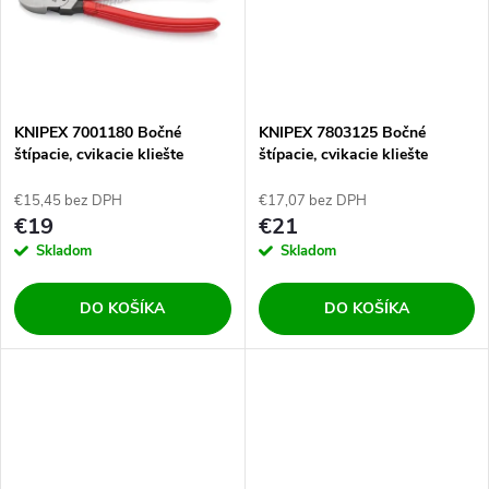
k
t
t
o
o
v
KNIPEX 7001180 Bočné
KNIPEX 7803125 Bočné
v
štípacie, cvikacie kliešte
štípacie, cvikacie kliešte
180mm
125mm
€15,45 bez DPH
€17,07 bez DPH
€19
€21
Skladom
Skladom
DO KOŠÍKA
DO KOŠÍKA