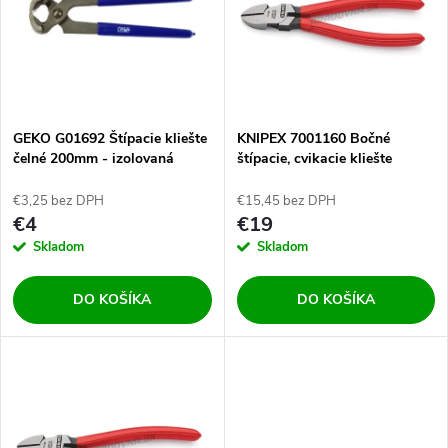
e
p
Abecedne
n
i
i
s
e
GEKO G01692 Štípacie kliešte
KNIPEX 7001160 Bočné
čelné 200mm - izolovaná
štípacie, cvikacie kliešte
p
rúčka
160mm
p
€3,25 bez DPH
€15,45 bez DPH
r
€4
€19
r
Skladom
Skladom
o
o
DO KOŠÍKA
DO KOŠÍKA
d
d
u
u
k