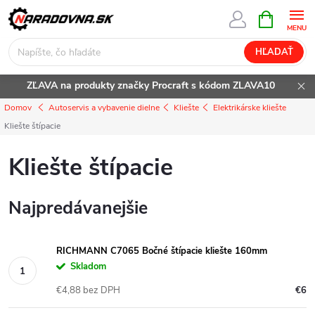
Prejsť
NÁKUPN
KOŠÍK
na
obsah
HĽADAŤ
ZĽAVA na produkty značky Procraft s kódom ZLAVA10
Domov
Autoservis a vybavenie dielne
Kliešte
Elektrikárske kliešte
Kliešte štípacie
Kliešte štípacie
Najpredávanejšie
RICHMANN C7065 Bočné štípacie kliešte 160mm
Skladom
€4,88 bez DPH
€6