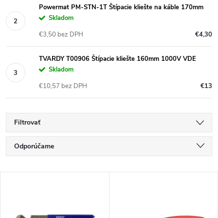
Powermat PM-STN-1T Štípacie kliešte na káble 170mm
Skladom
€3,50 bez DPH
€4,30
TVARDY T00906 Štípacie kliešte 160mm 1000V VDE
Skladom
€10,57 bez DPH
€13
Filtrovať
R
Odporúčame
a
Najlacnejšie
V
Najdrahšie
d
ý
Najpredávanejšie