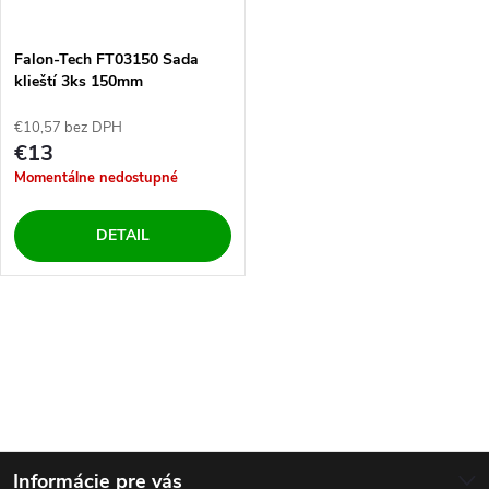
Falon-Tech FT03150 Sada
klieští 3ks 150mm
€10,57 bez DPH
€13
Momentálne nedostupné
DETAIL
O
v
l
Z
á
Informácie pre vás