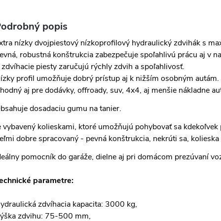
odrobný popis
xtra nízky dvojpiestový nízkoprofilový hydraulický zdvihák s 
evná, robustná konštrukcia zabezpečuje spoľahlivú prácu aj v n
 zdvíhacie piesty zaručujú rýchly zdvih a spoľahlivosť.
ízky profil umožňuje dobrý prístup aj k nižším osobným autám.
hodný aj pre dodávky, offroady, suv, 4x4, aj menšie nákladne au
bsahuje dosadaciu gumu na tanier.
e vybavený kolieskami, ktoré umožňujú pohybovať sa kdekoľvek
eľmi dobre spracovaný - pevná konštrukcia, nekrúti sa, kolieska
deálny pomocník do garáže, dielne aj pri domácom prezúvaní voz
echnické parametre:
ydraulická zdvíhacia kapacita: 3000 kg,
ýška zdvihu: 75-500 mm,