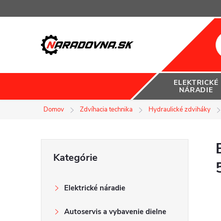
Prejsť
na
obsah
ELEKTRICKÉ
NÁRADIE
Domov
Zdvíhacia technika
Hydraulické zdviháky
B
Preskočiť
Kategórie
kategórie
o
Elektrické náradie
č
Autoservis a vybavenie dielne