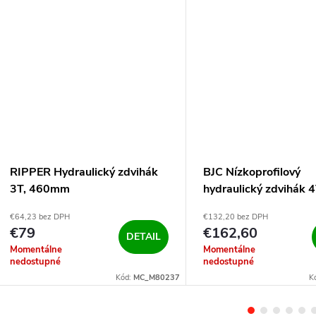
RIPPER Hydraulický zdvihák
BJC Nízkoprofilový
3T, 460mm
hydraulický zdvihák 4
550mm
€64,23 bez DPH
€132,20 bez DPH
€79
€162,60
DETAIL
Momentálne
Momentálne
nedostupné
nedostupné
Kód:
MC_M80237
K