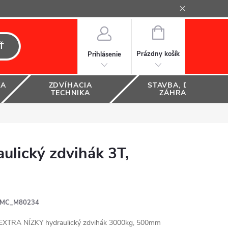
NÁKUPNÝ
KOŠÍK
Ť
Prázdny košík
Prihlásenie
KA
ZDVÍHACIA
STAVBA, DOM A
TECHNIKA
ZÁHRADA
ulický zdvihák 3T,
MC_M80234
EXTRA NÍZKY hydraulický zdvihák 3000kg, 500mm