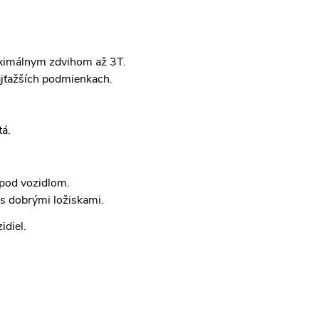
maximálnym zdvihom až 3T.
ajťažších podmienkach.
tá.
 pod vozidlom.
 s dobrými ložiskami.
idiel.