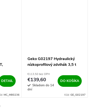
Geko G02197 Hydraulický
Geko G0
T,
nízkoprofilový zdvihák 3,5 t
hydrauli
75-505mm
500mm 
€113,50 bez DPH
€113,01 b
€139,60
€139
DETAIL
DO KOŠÍKA
Skladom do 14
Sklad
dní
dní
ód:
MC_M80236
Kód:
GE_G02197