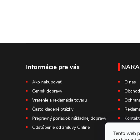
Z
á
Informácie pre vás
NARA
p
Ako nakupovať
O nás
Cenník dopravy
Obchod
ä
Vrátenie a reklamácia tovaru
Ochrana
t
Často kladené otázky
Reklama
Prepravný poriadok nákladnej dopravy
Kontakt
i
Odstúpenie od zmluvy Online
Tento web p