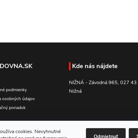
DOVNA.SK
Kde nás nájdete
NIŽNÁ - Závodná 965, 027 43
né podmienky
Nižná
 osobných údajov
čný poriadok
oužíva cookies. Nevyhnutné
Odmietnuť