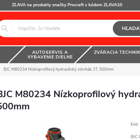
ZĽAVA na produkty značky Procraft s kódom ZLAVA10
HĽADA
AUTOSERVIS A
ZVÁRACIA TECHNI
VYBAVENIE DIELNE
BJC M80234 Nízkoprofilový hydraulický zdvihák 3T, 500mm
BJC M80234 Nízkoprofilový hydra
500mm
Kód:
BJC 