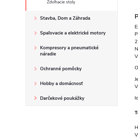
Zdvíhacie stoly
P
Stavba, Dom a Záhrada
E
Spaľovacie a elektrické motory
P
2
Kompresory a pneumatické
N
náradie
V
O
Ochranné pomôcky
J
Hobby a domácnosť
V
I
Darčekové poukážky
T
H
V