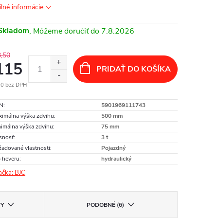
ilné informácie
Skladom
7.8.2026
,50
115
PRIDAŤ DO KOŠÍKA
50 bez DPH
otková
N
:
5901969111743
:
imálna výška zdvihu
:
500 mm
imálna výška zdvihu
:
75 mm
snosť
:
3 t
adované vlastnosti
:
Pojazdný
 heveru
:
hydraulický
ačka:
BJC
TY
PODOBNÉ (6)