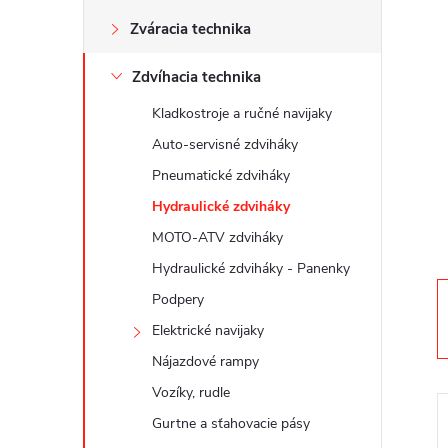
n
Zváracia technika
ý
Zdvíhacia technika
p
Kladkostroje a ručné navijaky
a
Auto-servisné zdviháky
Pneumatické zdviháky
n
Hydraulické zdviháky
MOTO-ATV zdviháky
e
Hydraulické zdviháky - Panenky
l
Podpery
Elektrické navijaky
Nájazdové rampy
Vozíky, rudle
Gurtne a sťahovacie pásy