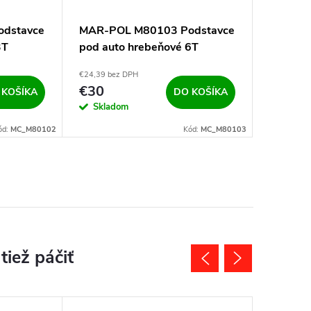
dstavce
MAR-POL M80103 Podstavce
3T
pod auto hrebeňové 6T
€24,39 bez DPH
€30
 KOŠÍKA
DO KOŠÍKA
Skladom
ód:
MC_M80102
Kód:
MC_M80103