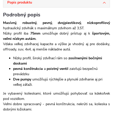
Popis produktu
Podrobný popis
Masívný, robustný, pevný, dvojpiestikový, nízkoprofilový
hydraulický zdvihák s maximálnym zdvihom až 3,5T.
Nízky profil iba
75mm
umožňuje dobrý prístup aj k
športovým,
veľmi nízkym autám.
Vďaka veľkej zdvíhacej kapacite a výške je vhodný aj pre dodávky,
offroady, suv, 4x4, aj menšie nákladne autá.
Nízky profil, široký zdvíhací rám so
zosilnenými bočnými
doskami
pevná konštrukcia
a
poistný ventil
zaisťujú bezpečnú
prevádzku
Dve pumpy
umožňujú rýchlejšie a plynulé zdvíhanie aj pri
veľkej záťaži.
Je vybavený kolieskami, ktoré umožňujú pohybovať sa kdekoľvek
pod vozidlom.
Veľmi dobre spracovaný - pevná konštrukcia, nekrúti sa, kolieska s
dobrými ložiskami.