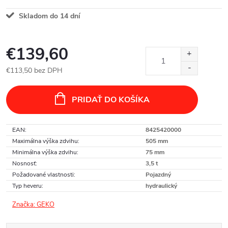
Skladom do 14 dní
€139,60
€113,50 bez DPH
Jednotková
cena:
PRIDAŤ DO KOŠÍKA
EAN
:
8425420000
Maximálna výška zdvihu
:
505 mm
Minimálna výška zdvihu
:
75 mm
Nosnosť
:
3,5 t
Požadované vlastnosti
:
Pojazdný
Typ heveru
:
hydraulický
Značka:
GEKO