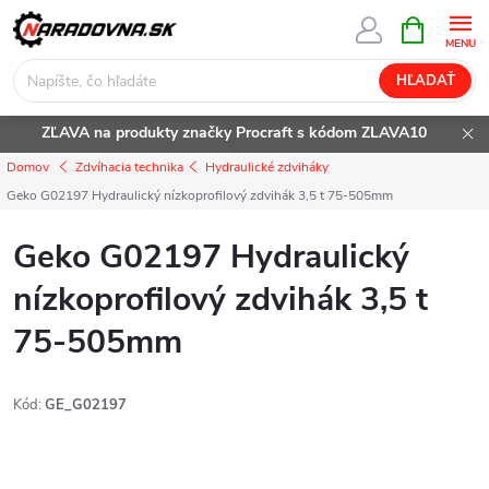
Prejsť
NÁKUPN
KOŠÍK
na
obsah
HĽADAŤ
ZĽAVA na produkty značky Procraft s kódom ZLAVA10
Domov
Zdvíhacia technika
Hydraulické zdviháky
Geko G02197 Hydraulický nízkoprofilový zdvihák 3,5 t 75-505mm
Geko G02197 Hydraulický
nízkoprofilový zdvihák 3,5 t
75-505mm
Kód:
GE_G02197