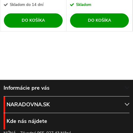
Skladom do 14 dní
Skladom
DO KOŠÍKA
DO KOŠÍKA
Z
Informácie pre vás
á
NARADOVNA.SK
p
Kde nás nájdete
ä