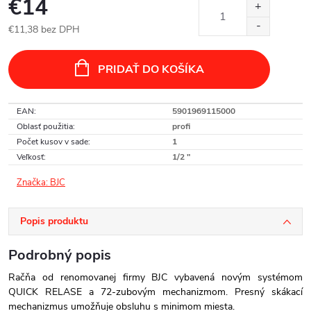
€14
€11,38 bez DPH
Jednotková
cena:
PRIDAŤ DO KOŠÍKA
EAN
:
5901969115000
Oblasť použitia
:
profi
Počet kusov v sade
:
1
Veľkosť
:
1/2 "
Značka:
BJC
Popis produktu
Podrobný popis
Račňa od renomovanej firmy BJC vybavená novým systémom
QUICK RELASE a 72-zubovým mechanizmom. Presný skákací
mechanizmus umožňuje obsluhu s minimom miesta.