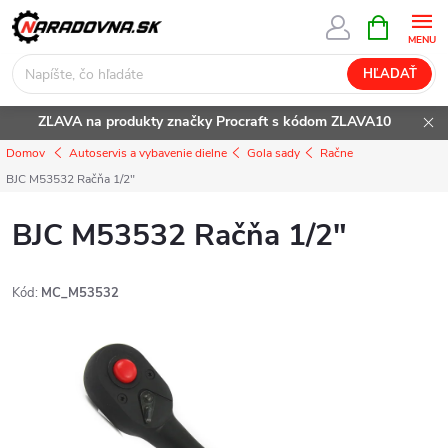
Prejsť
NÁKUPN
KOŠÍK
na
obsah
HĽADAŤ
ZĽAVA na produkty značky Procraft s kódom ZLAVA10
Domov
Autoservis a vybavenie dielne
Gola sady
Račne
BJC M53532 Račňa 1/2"
BJC M53532 Račňa 1/2"
Kód:
MC_M53532