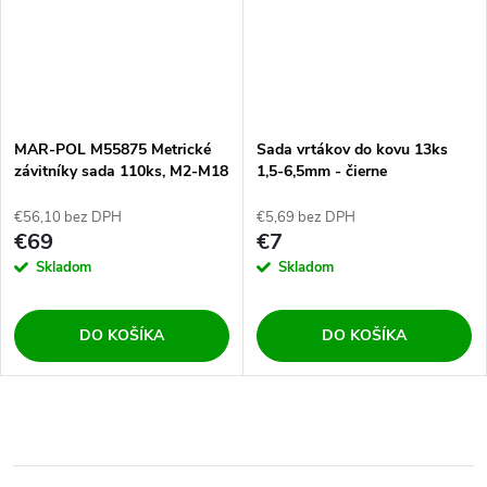
MAR-POL M55875 Metrické
Sada vrtákov do kovu 13ks
závitníky sada 110ks, M2-M18
1,5-6,5mm - čierne
- plechový kufrík
€56,10 bez DPH
€5,69 bez DPH
€69
€7
Skladom
Skladom
DO KOŠÍKA
DO KOŠÍKA