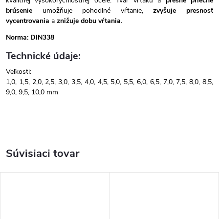
kvalitnej vysokorýchlostnej ocele. Tvar vrtáku a
presné priečne
brúsenie
umožňuje pohodlné vŕtanie,
zvyšuje presnosť
vycentrovania
a
znižuje dobu vŕtania.
Norma: DIN338
Technické údaje:
Veľkosti:
1,0, 1,5, 2,0, 2,5, 3,0, 3,5, 4,0, 4,5, 5,0, 5,5, 6,0, 6,5, 7,0, 7,5, 8,0, 8,5,
9,0, 9,5, 10,0 mm
Súvisiaci tovar