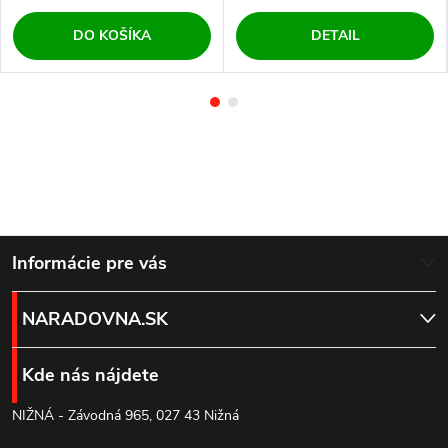
DO KOŠÍKA
DETAIL
Z
Informácie pre vás
á
NARADOVNA.SK
p
Kde nás nájdete
ä
NIŽNÁ - Závodná 965, 027 43 Nižná