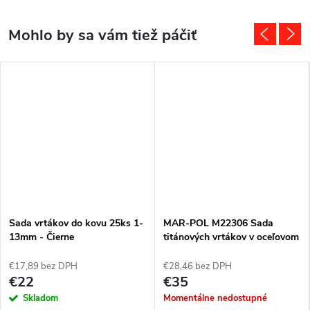
Sada vrtákov do kovu 25ks 1-
MAR-POL M22306 Sada
13mm - Čierne
titánových vrtákov v oceľovom
kufríku 170ks HSS
€17,89 bez DPH
€28,46 bez DPH
€22
€35
Skladom
Momentálne nedostupné