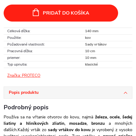
Jednotková
cena:
PRIDAŤ DO KOŠÍKA
Celková dĺžka
:
140 mm
Použitie
:
kov
Požadované vlastnosti
:
Sady vrtákov
Pracovná dĺžka
:
10 cm
priemer
:
10 mm
Typ upnutia
:
klasické
Značka:
PROTECO
Popis produktu
Podrobný popis
Používa sa na vŕtanie otvorov do kovu, najmä
železa, ocele, šedej
liatiny a hliníkových zliatin, mosadze, bronzu
a mnohých
ďalších
.
Každý vrták zo
sady vrtákov do kovu
je vyrobený z vysoko