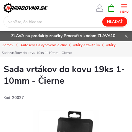
Prejsť
NÁKUPN
KOŠÍK
na
obsah
HĽADAŤ
ZĽAVA na produkty značky Procraft s kódom ZLAVA10
Domov
Autoservis a vybavenie dielne
Vrtáky a závitníky
Vrtáky
Sada vrtákov do kovu 19ks 1-10mm - Čierne
Sada vrtákov do kovu 19ks 1-
10mm - Čierne
Kód:
20027