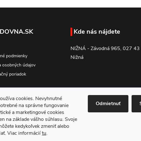
DOVNA.SK
Kde nás nájdete
NIŽNÁ - Závodná 965, 027 43
né podmienky
Nižná
 osobných údajov
čný poriadok
oužíva cookies. Nevyhnutné
Odmietnuť
potrebné na správne fungovanie
tické a marketingové cookies
en na základe vášho súhlasu. Svoje
môžete kedykoľvek zmeniť alebo
ať. Viac informácií
tu
.