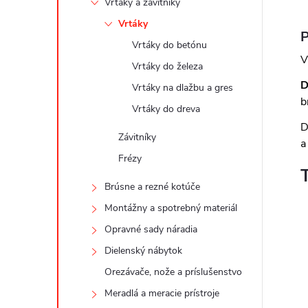
Vrtáky a závitníky
Vrtáky
P
Vrtáky do betónu
V
Vrtáky do železa
D
Vrtáky na dlažbu a gres
b
Vrtáky do dreva
D
Závitníky
a
Frézy
Brúsne a rezné kotúče
Montážny a spotrebný materiál
Opravné sady náradia
Dielenský nábytok
Orezávače, nože a príslušenstvo
Meradlá a meracie prístroje