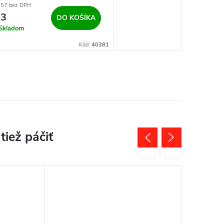
,57 bez DPH
13
DO KOŠÍKA
Skladom
Kód:
40381