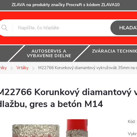
ZĽAVA na produkty značky Procraft s kódom ZLAVA10
HĽADA
AUTOSERVIS A
ZVÁRACIA TECHNI
VYBAVENIE DIELNE
níky
Vrtáky
M22766 Korunkový diamantový vykružovák 35mm na dl
M22766 Korunkový diamantový 
dlažbu, gres a betón M14
Kód:
Vykr