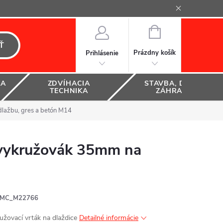
NÁKUPNÝ
KOŠÍK
Ť
Prázdny košík
Prihlásenie
KA
ZDVÍHACIA
STAVBA, DOM A
TECHNIKA
ZÁHRADA
ažbu, gres a betón M14
vykružovák 35mm na
MC_M22766
užovací vrták na dlaždice
Detailné informácie