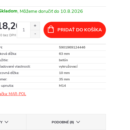
Skladom
10.8.2026
18,20
PRIDAŤ DO KOŠÍKA
80 bez DPH
otková
N
:
5901969124446
:
ková dĺžka
:
63 mm
žitie
:
betón
adované vlastnosti
:
vykružovací
covná dĺžka
:
10 mm
emer
:
35 mm
 upnutia
:
M14
ačka:
MAR-POL
TY
PODOBNÉ (8)