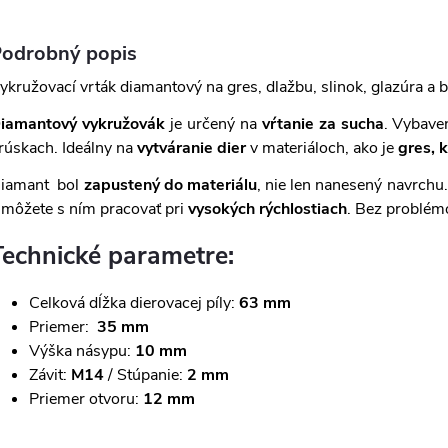
odrobný popis
ykružovací vrták diamantový na gres, dlažbu, slinok, glazúra a b
iamantový vykružovák
je určený na
vŕtanie za sucha
. Vybav
rúskach. Ideálny na
vytváranie dier
v materiáloch, ako je
gres, 
iamant bol
zapustený do materiálu
, nie len nanesený navrchu
 môžete s ním pracovať pri
vysokých rýchlostiach
. Bez problém
Technické parametre:
Celková dĺžka dierovacej píly:
63 mm
Priemer:
35
mm
Výška násypu:
10 mm
Závit:
M14
/ Stúpanie:
2 mm
Priemer otvoru:
12 mm