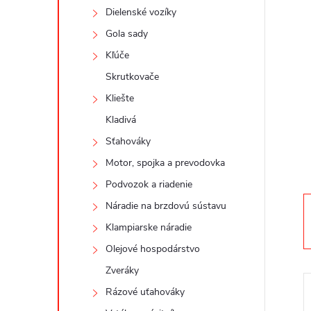
n
Dielenské vozíky
ý
Gola sady
Kľúče
p
Skrutkovače
a
Kliešte
Kladivá
n
Sťahováky
Motor, spojka a prevodovka
e
Podvozok a riadenie
l
Náradie na brzdovú sústavu
Klampiarske náradie
Olejové hospodárstvo
Zveráky
Rázové uťahováky