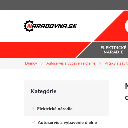
Prejsť
na
obsah
ELEKTRICKÉ
NÁRADIE
Domov
Autoservis a vybavenie dielne
Vrtáky a závit
B
Preskočiť
Kategórie
kategórie
o
Elektrické náradie
č
Autoservis a vybavenie dielne