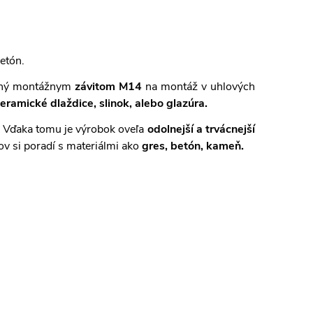
etón.
ený montážnym
závitom M14
na montáž v uhlových
keramické dlaždice, slinok, alebo glazúra.
. Vďaka tomu je výrobok oveľa
odolnejší a trvácnejší
ov si poradí s materiálmi ako
gres, betón, kameň.