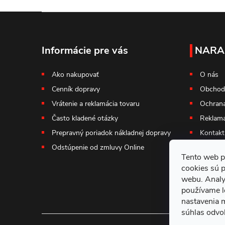
Z
á
Informácie pre vás
NARA
p
Ako nakupovať
O nás
Cenník dopravy
Obchod
ä
Vrátenie a reklamácia tovaru
Ochrana
t
Často kladené otázky
Reklama
Prepravný poriadok nákladnej dopravy
Kontakt
i
Odstúpenie od zmluvy Online
Tento web p
e
cookies sú 
webu. Analy
používame l
nastavenia 
súhlas odvol