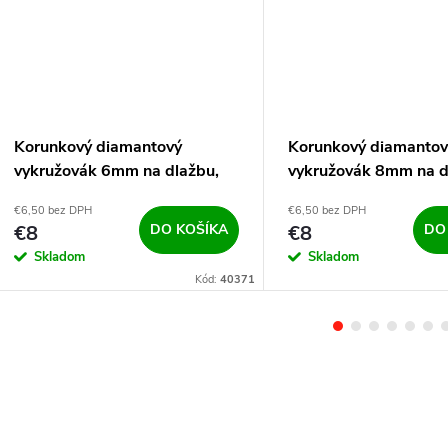
Korunkový diamantový
Korunkový diamantov
vykružovák 6mm na dlažbu,
vykružovák 8mm na d
gres a betón M14
gres a betón M14
€6,50 bez DPH
€6,50 bez DPH
€8
DO KOŠÍKA
€8
DO
Skladom
Skladom
Kód:
40371