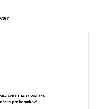
ovar
lon-Tech FT0483 Vodiaca
môcka pre korunkové
áky