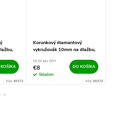
ý
Korunkový diamantový
Korunko
lažbu,
vykružovák 10mm na dlažbu,
vykružo
gres a betón M14
gres a 
€6,50 bez DPH
€8,13 bez 
 KOŠÍKA
€8
DO KOŠÍKA
€10
Skladom
Sklad
Kód:
40372
Kód:
40373