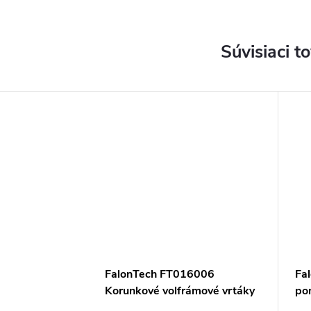
Súvisiaci t
FalonTech FT016006
Fa
Korunkové volfrámové vrtáky
po
do glazúry 4ks 33 - 73 mm
vrt