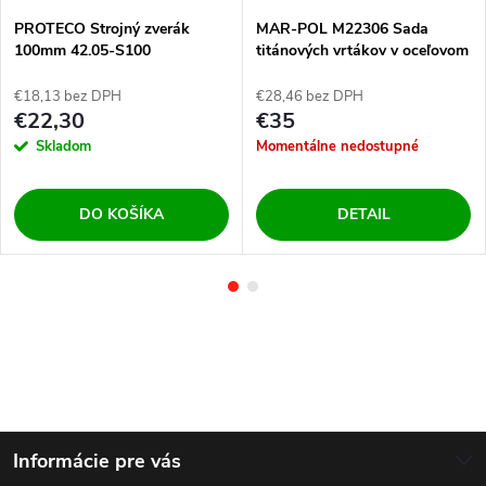
PROTECO Strojný zverák
MAR-POL M22306 Sada
100mm 42.05-S100
titánových vrtákov v oceľovom
kufríku 170ks HSS
€18,13 bez DPH
€28,46 bez DPH
€22,30
€35
Skladom
Momentálne nedostupné
DO KOŠÍKA
DETAIL
Z
Informácie pre vás