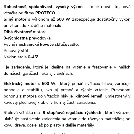
Robustnosť, spoľahlivosť, vysoký výkon
- To je nová stojanová
vŕtačka od firmy
PROTECO
.
Silný motor
s výkonom až
500 W
zabezpečuje dostatočný výkon
pri vŕtani do každého materiálu.
Dlhá životnosť
motora.
9-rýchlostná
prevodovka.
Pevné
mechanické kovové skľučovadlo.
Posuvný stôl.
Náklon stola
0-45°
je zariadenie, ktoré je ideálne na vŕtanie a frézovanie v našich
domácich garážach, ako aj v dielňach.
Elektrický motor s 500 W,
ktorý poháňa vŕtaciu hlavu, zaručuje
pohodlie a stabilitu, ako aj presné a rýchle vŕtanie. Prevodom
pohonu z motora do vŕtacích hláv je
klinový remeň
umiestnený v
kovovej plechovej krabici v hornej časti zariadenia.
Stolová vŕtačka má
9-stupňovú reguláciu rýchlosti
, ktorá výrazne
uľahčuje nastavenie zariadenia na vŕtanie do rôznych materiálov, od
kovu, dreva, ocele, až po plasty a ďalšie materiály.