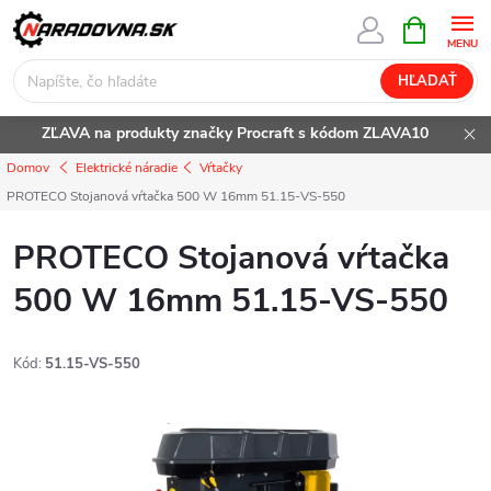
Prejsť
NÁKUPN
KOŠÍK
na
obsah
HĽADAŤ
ZĽAVA na produkty značky Procraft s kódom ZLAVA10
Domov
Elektrické náradie
Vŕtačky
PROTECO Stojanová vŕtačka 500 W 16mm 51.15-VS-550
PROTECO Stojanová vŕtačka
500 W 16mm 51.15-VS-550
Kód:
51.15-VS-550