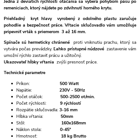
Jedna z deviatich rýchlostí otáčania sa vyberá pohybom pásu po
remeniciach, ktorý nájdete po zdvihnutí horného krytu.
Priehľadný kryt hlavy vyrobený z odolného plastu zaručuje
pohodlie a bezpečnosť práce. Vŕtacie skľučovadlo vám umožňuje
pripevniť vrták s priemerom 3 až 16 mm.
Spínače sú hermeticky chránené
proti vniknutiu prachu, ktorý sa
vytvára počas prevádzky.
Ľahko prístupné núdzové
zastavenie vám
umožní rýchlo zastaviť prácu a užitočný.
Ukazovateľ hĺbky vŕtania
zvýši presnosť práce.
Technické parametre
Príkon:
500 Watt
Napätie:
230V - 50Hz
Počet otáčok:
500-2500 ot/min.
Počet rýchlosti:
9 rýchlostí
Rozpätie skľučovadla:
3-16 mm
Hĺbka vŕtania:
50mm
Stôl:
160x168mm
Náklon stola
: 0-45°
Hmotnosť:
18 kg Brutto