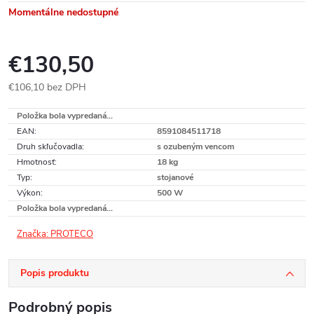
Momentálne nedostupné
€130,50
€106,10 bez DPH
Jednotková
Položka bola vypredaná…
cena:
EAN
:
8591084511718
Druh skľučovadla
:
s ozubeným vencom
Hmotnosť
:
18 kg
Typ
:
stojanové
Výkon
:
500 W
Položka bola vypredaná…
Značka:
PROTECO
Popis produktu
Podrobný popis