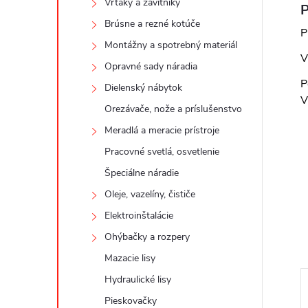
Vrtáky a závitníky
P
Brúsne a rezné kotúče
P
Montážny a spotrebný materiál
V
Opravné sady náradia
P
Dielenský nábytok
V
Orezávače, nože a príslušenstvo
Meradlá a meracie prístroje
Pracovné svetlá, osvetlenie
Špeciálne náradie
Oleje, vazelíny, čističe
Elektroinštalácie
Ohýbačky a rozpery
Mazacie lisy
Hydraulické lisy
Pieskovačky