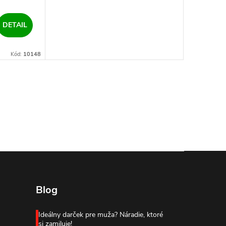
DETAIL
Kód:
10148
Blog
Ideálny darček pre muža? Náradie, ktoré
si zamiluje!