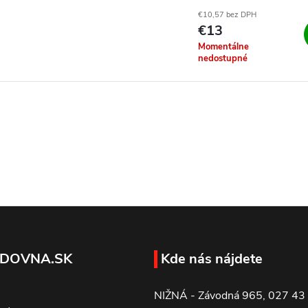
€10,57 bez DPH
€13
Momentálne
nedostupné
DOVNA.SK
Kde nás nájdete
NIŽNÁ - Závodná 965, 027 43