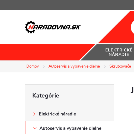
Prejsť
na
obsah
ELEKTRICKÉ
NÁRADIE
Domov
Autoservis a vybavenie dielne
Skrutkovače
B
Preskočiť
Kategórie
kategórie
o
Elektrické náradie
č
Autoservis a vybavenie dielne