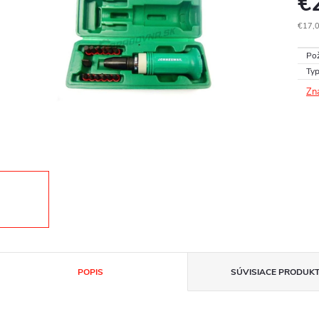
€
€17,
Jedn
Pož
cena
Typ
Zn
POPIS
SÚVISIACE PRODUK