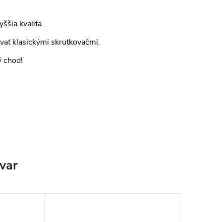
ššia kvalita.
ovať klasickými skrutkovačmi.
ý chod!
ovar