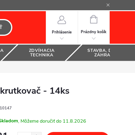
NÁKUPNÝ
KOŠÍK
Ť
Prázdny košík
Prihlásenie
KA
ZDVÍHACIA
STAVBA, DOM A
TECHNIKA
ZÁHRADA
rutkovač - 14ks
10147
Skladom
11.8.2026