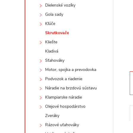
n
Dielenské vozíky
ý
Gola sady
Kľúče
p
Skrutkovače
a
Kliešte
Kladivá
n
Sťahováky
Motor, spojka a prevodovka
e
Podvozok a riadenie
l
Náradie na brzdovú sústavu
Klampiarske náradie
Olejové hospodárstvo
Zveráky
Rázové uťahováky