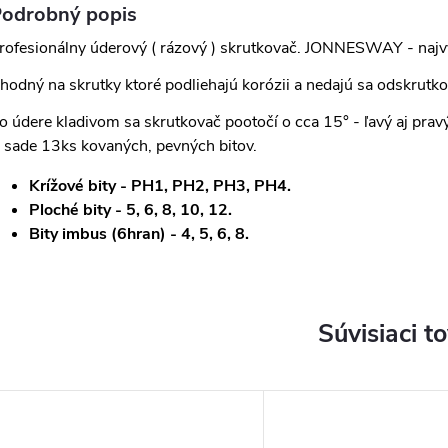
odrobný popis
rofesionálny úderový ( rázový ) skrutkovač. JONNESWAY - najvy
hodný na skrutky ktoré podliehajú korózii a nedajú sa odskrutk
o údere kladivom sa skrutkovač pootočí o cca 15° - ľavý aj prav
 sade 13ks kovaných, pevných bitov.
Krížové bity - PH1, PH2, PH3, PH4.
Ploché bity - 5, 6, 8, 10, 12.
Bity imbus (6hran) - 4, 5, 6, 8.
Súvisiaci t