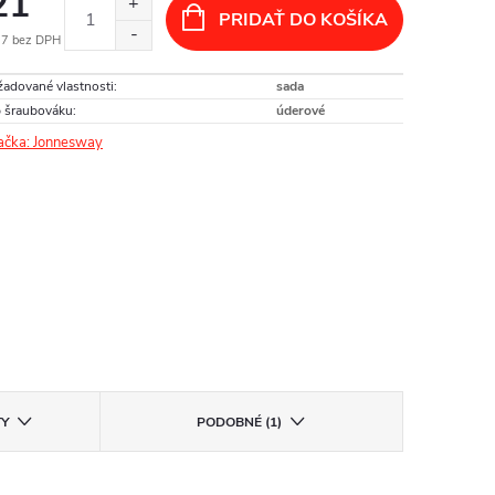
21
PRIDAŤ DO KOŠÍKA
07 bez DPH
otková
adované vlastnosti
:
sada
:
 šraubováku
:
úderové
ačka:
Jonnesway
TY
PODOBNÉ (1)