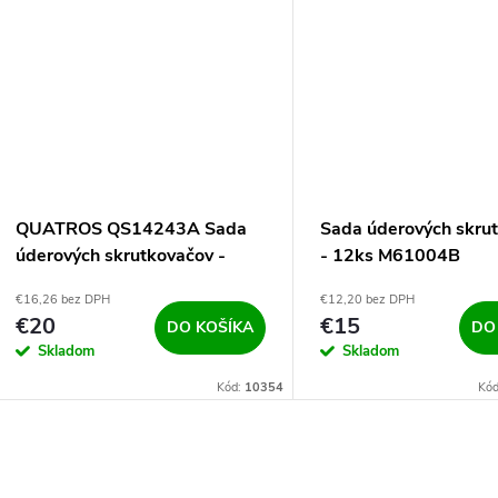
QUATROS QS14243A Sada
Sada úderových skru
úderových skrutkovačov -
- 12ks M61004B
12ks
€16,26 bez DPH
€12,20 bez DPH
€20
€15
DO KOŠÍKA
DO
Skladom
Skladom
Kód:
10354
Kó