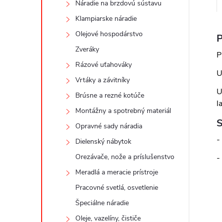
Náradie na brzdovú sústavu
Klampiarske náradie
Olejové hospodárstvo
P
Zveráky
P
Rázové uťahováky
U
Vrtáky a závitníky
U
Brúsne a rezné kotúče
l
Montážny a spotrebný materiál
S
Opravné sady náradia
-
Dielenský nábytok
Orezávače, nože a príslušenstvo
-
Meradlá a meracie prístroje
Pracovné svetlá, osvetlenie
Špeciálne náradie
Oleje, vazelíny, čističe