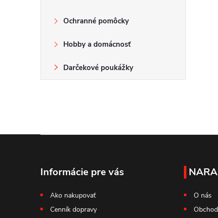
Ochranné pomôcky
Hobby a domácnosť
Darčekové poukážky
Z
á
Informácie pre vás
NARA
p
Ako nakupovať
O nás
Cenník dopravy
Obchod