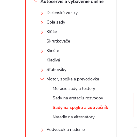
Autoservis a vybavenie dielne
n
Dielenské vozíky
ý
Gola sady
Kľúče
p
Skrutkovače
a
Kliešte
Kladivá
n
Sťahováky
Motor, spojka a prevodovka
e
Meracie sady a testery
l
Sady na aretáciu rozvodov
Sady na spojku a zotrvačník
Náradie na alternátory
Podvozok a riadenie