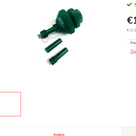
€
€12,
Jedn
Pou
cena
Zn
POPIS