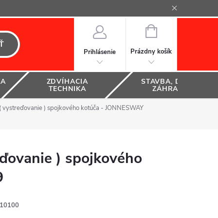
NÁKUPNÝ
KOŠÍK
Ť
Prázdny košík
Prihlásenie
KA
ZDVÍHACIA
STAVBA, DOM A
TECHNIKA
ZÁHRADA
 ( vystreďovanie ) spojkového kotúča - JONNESWAY
eďovanie ) spojkového
9
10100