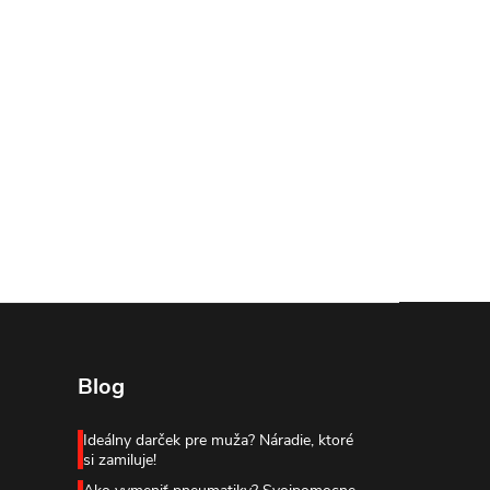
Blog
Ideálny darček pre muža? Náradie, ktoré
si zamiluje!