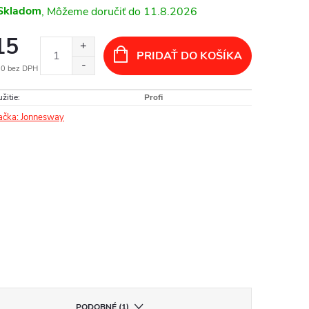
Skladom
11.8.2026
15
PRIDAŤ DO KOŠÍKA
20 bez DPH
otková
žitie
:
Profi
:
ačka:
Jonnesway
PODOBNÉ (1)