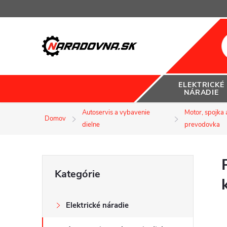
Prejsť
na
obsah
ELEKTRICKÉ
NÁRADIE
Autoservis a vybavenie
Motor, spojka 
Domov
dielne
prevodovka
B
Preskočiť
Kategórie
kategórie
o
Elektrické náradie
č