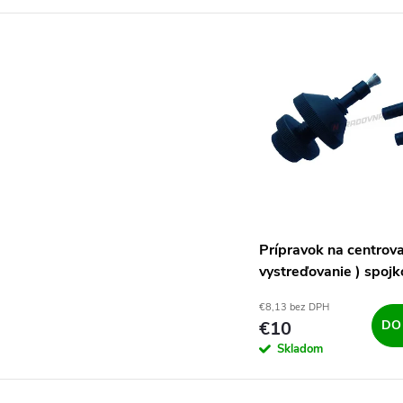
Prípravok na centrova
vystreďovanie ) spoj
kotúča
€8,13 bez DPH
€10
DO
Skladom