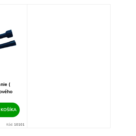
nie (
kového
 KOŠÍKA
Kód:
10101