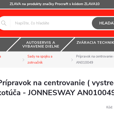
ZĽAVA na produkty značky Procraft s kódom ZLAVA10
HĽADA
AUTOSERVIS A
ZVÁRACIA TECHNI
VYBAVENIE DIELNE
a
Sady na spojku a
Prípravok na centrovanie
zotrvačník
AN010049
Prípravok na centrovanie ( vystr
kotúča - JONNESWAY AN01004
Kód: