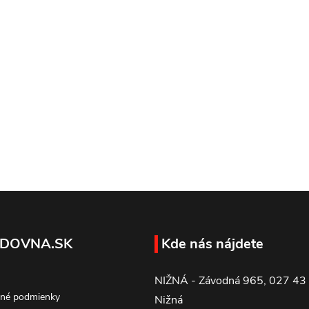
DOVNA.SK
Kde nás nájdete
NIŽNÁ - Závodná 965, 027 43
né podmienky
Nižná