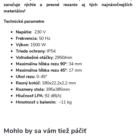
zaručuje rýchle a presné rezanie aj tých najnáročnejších
materiálov!
Technické parametre
Napätie:
230 V
Frekvencia:
50 Hz
Výkon:
1500 W
Trieda ochrany:
IP54
Voľnobežné otáčky:
2950/min
Maximálna hĺbka rezu 90°:
34 mm
Maximálna hĺbka rezu 45°:
17 mm
Uhol rezu:
0-45°
Rezný kotúč:
180x22,2x2,2 mm
Rozmery stola:
395x385mm
Hlučnosť LPA:
92 dB(A)
Hmotnosť s balením:
~11 kg