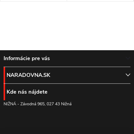
Z
Informácie pre vás
á
NARADOVNA.SK
p
Kde nás nájdete
ä
NIŽNÁ - Závodná 965, 027 43 Nižná
t
i