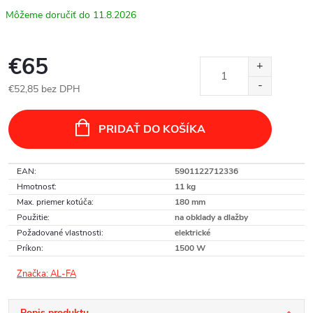
11.8.2026
€65
€52,85 bez DPH
Jednotková
cena:
PRIDAŤ DO KOŠÍKA
EAN
:
5901122712336
Hmotnosť
:
11 kg
Max. priemer kotúča
:
180 mm
Použitie
:
na obklady a dlažby
Požadované vlastnosti
:
elektrické
Príkon
:
1500 W
Značka:
AL-FA
Popis produktu