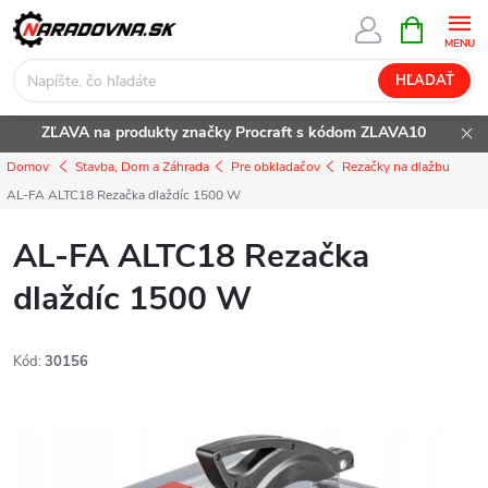
Prejsť
NÁKUPN
KOŠÍK
na
obsah
HĽADAŤ
ZĽAVA na produkty značky Procraft s kódom ZLAVA10
Domov
Stavba, Dom a Záhrada
Pre obkladačov
Rezačky na dlažbu
AL-FA ALTC18 Rezačka dlaždíc 1500 W
AL-FA ALTC18 Rezačka
dlaždíc 1500 W
Kód:
30156