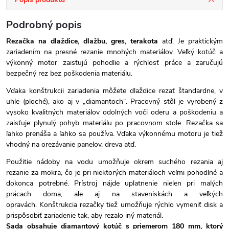
Podrobný popis
Rezačka na dlaždice, dlažbu, gres, terakota
atď. Je praktickým
zariadením na presné rezanie mnohých materiálov. Veľký kotúč a
výkonný motor zaisťujú pohodlie a rýchlosť práce a zaručujú
bezpečný rez bez poškodenia materiálu.
Vďaka konštrukcii zariadenia môžete dlaždice rezať štandardne, v
uhle (ploché), ako aj v „diamantoch“. Pracovný stôl je vyrobený z
vysoko kvalitných materiálov odolných voči oderu a poškodeniu a
zaisťuje plynulý pohyb materiálu po pracovnom stole. Rezačka sa
ľahko prenáša a ľahko sa používa. Vďaka výkonnému motoru je tiež
vhodný na orezávanie panelov, dreva atď.
Použitie nádoby na vodu umožňuje okrem suchého rezania aj
rezanie za mokra, čo je pri niektorých materiáloch veľmi pohodlné a
dokonca potrebné. Prístroj nájde uplatnenie nielen pri malých
prácach doma, ale aj na staveniskách a veľkých
opravách. Konštrukcia rezačky tiež umožňuje rýchlo vymeniť disk a
prispôsobiť zariadenie tak, aby rezalo iný materiál.
Sada obsahuje diamantový kotúč s priemerom 180 mm, ktorý