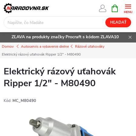
Prejsť
NÁKUPN
KOŠÍK
na
obsah
HĽADAŤ
ZĽAVA na produkty značky Procraft s kódom ZLAVA10
Domov
Autoservis a vybavenie dielne
Rázové uťahováky
Elektrický rázový uťahovák Ripper 1/2" - M80490
Elektrický rázový uťahovák
Ripper 1/2" - M80490
Kód:
MC_M80490