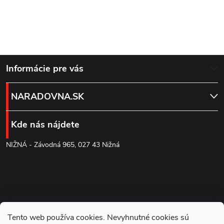
Z
Informácie pre vás
á
NARADOVNA.SK
p
Kde nás nájdete
ä
NIŽNÁ - Závodná 965, 027 43 Nižná
t
i
e
Tento web používa cookies. Nevyhnutné cookies sú