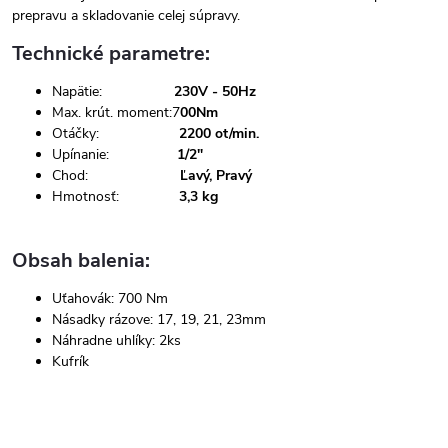
prepravu a skladovanie celej súpravy.
Technické parametre:
Napätie:
230V - 50Hz
Max. krút. moment:7
00Nm
Otáčky:
2200 ot/min.
Upínanie:
1/2"
Chod:
Ľavý, Pravý
Hmotnosť:
3,3 kg
Obsah balenia:
Uťahovák: 700 Nm
Násadky rázove: 17, 19, 21, 23mm
Náhradne uhlíky: 2ks
Kufrík