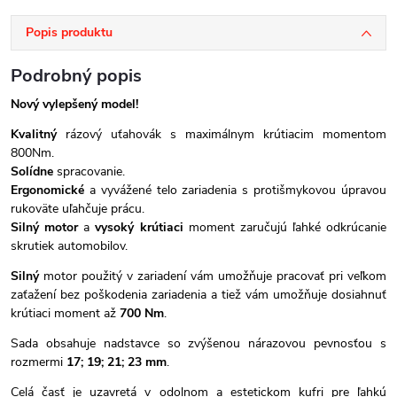
Popis produktu
Podrobný popis
Nový vylepšený model!
Kvalitný
rázový uťahovák s maximálnym krútiacim momentom
800Nm.
Solídne
spracovanie.
Ergonomické
a vyvážené telo zariadenia s protišmykovou úpravou
rukoväte uľahčuje prácu.
Silný motor
a
vysoký krútiaci
moment zaručujú ľahké odkrúcanie
skrutiek automobilov.
Silný
motor použitý v zariadení vám umožňuje pracovať pri veľkom
zaťažení bez poškodenia zariadenia a tiež vám umožňuje dosiahnuť
krútiaci moment až
700 Nm
.
Sada obsahuje nadstavce so zvýšenou nárazovou pevnosťou s
rozmermi
17; 19; 21; 23 mm
.
Celá časť je uzavretá v odolnom a estetickom kufri pre ľahkú