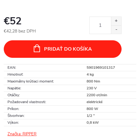
€52
€42,28 bez DPH
Jednotková
cena:
PRIDAŤ DO KOŠÍKA
EAN
:
5901969101317
Hmotnoť
:
4 kg
Maximálny krútiaci moment
:
800 Nm
Napätie
:
230 V
Otáčky
:
2200 ot/min
Požadované vlastnosti
:
elektrické
Príkon
:
800 W
Štvorhran
:
1/2 "
Výkon
:
0,8 kW
Značka:
RIPPER