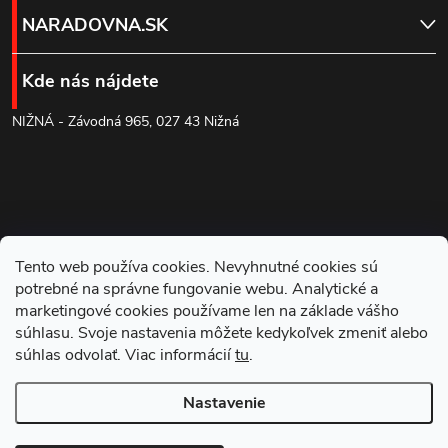
á
NARADOVNA.SK
p
Kde nás nájdete
ä
NIŽNÁ - Závodná 965, 027 43 Nižná
t
i
e
Tento web používa cookies. Nevyhnutné cookies sú
potrebné na správne fungovanie webu. Analytické a
marketingové cookies používame len na základe vášho
súhlasu. Svoje nastavenia môžete kedykoľvek zmeniť alebo
súhlas odvolať. Viac informácií
tu
.
Blog
Nastavenie