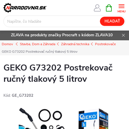
Prejsť
NÁKUPN
KOŠÍK
na
obsah
HĽADAŤ
ZĽAVA na produkty značky Procraft s kódom ZLAVA10
Domov
Stavba, Dom a Záhrada
Záhradná technika
Postrekovače
GEKO G73202 Postrekovač ručný tlakový 5 litrov
GEKO G73202 Postrekovač
ručný tlakový 5 litrov
Kód:
GE_G73202