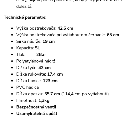
dôležitá.
Technické parametre:
Výška postrekovača:
42,5 cm
Výška postrekovača pri vytiahnutom čerpadle:
65 cm
Šírka nádrže:
19 cm
Kapacita:
5L
Tlak:
2Bar
Polyetylénová nádrž
Dĺžka tyče:
42 cm
Dĺžka rukoväte:
17,4 cm
Dĺžka hadice:
123 cm
PVC hadica
Dĺžka opasku:
55,7 cm
(114,4 cm po vytiahnutí)
Hmotnosť:
1,3kg
Bezpečnostný ventil
Uzamykateľná spúšť