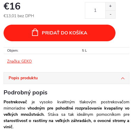
€16
€13,01 bez DPH
Jednotková
cena:
PRIDAŤ DO KOŠÍKA
Objem
:
5 L
Značka:
GEKO
Popis produktu
Podrobný popis
Postrekovač
je vysoko kvalitným tlakovým postrekovačom
mimoriadne
vhodným pre pohodlné rozprašovanie kvapaliny vo
veľkých množstvách.
Stáva sa tak ideálnym pomocníkom pre
starostlivosť o rastliny na veľkých záhradách, o ovocné stromy a
vinič.