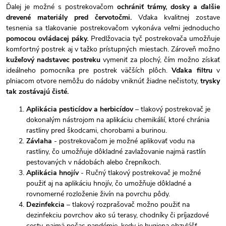
Ďalej je možné s postrekovačom
ochrániť trámy, dosky a ďalšie
drevené materiály pred červotočmi.
Vďaka kvalitnej zostave
tesnenia sa tlakovanie postrekovačom vykonáva veľmi jednoducho
pomocou ovládacej páky.
Predlžovacia tyč postrekovača umožňuje
komfortný postrek aj v tažko prístupných miestach. Zároveň možno
kužeľový nadstavec postreku
vymeniť za plochý, čím možno získať
ideálneho pomocníka pre postrek väčších plôch.
Vďaka filtru
v
plniacom otvore nemôžu do nádoby vniknúť žiadne nečistoty,
trysky
tak zostávajú čisté.
Aplikácia pesticídov a herbicídov
– tlakový postrekovač je
dokonalým nástrojom na aplikáciu chemikálií, ktoré chránia
rastliny pred škodcami, chorobami a burinou.
Závlaha
- postrekovačom je možné aplikovať vodu na
rastliny, čo umožňuje dôkladné zavlažovanie najmä rastlín
pestovaných v nádobách alebo črepníkoch.
Aplikácia hnojív
- Ručný tlakový postrekovač je možné
použiť aj na aplikáciu hnojív, čo umožňuje dôkladné a
rovnomerné rozloženie živín na povrchu pôdy.
Dezinfekcia
– tlakový rozprašovač možno použiť na
dezinfekciu povrchov ako sú terasy, chodníky či príjazdové
cesty, najmä počas pandémie, kedy je hygiena obzvlášť