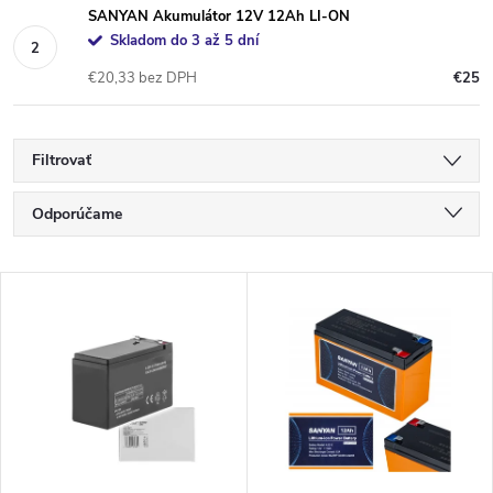
SANYAN Akumulátor 12V 12Ah LI-ON
Skladom do 3 až 5 dní
€20,33 bez DPH
€25
Filtrovať
R
Odporúčame
a
Najlacnejšie
V
Najdrahšie
d
ý
Najpredávanejšie
e
p
Abecedne
n
i
i