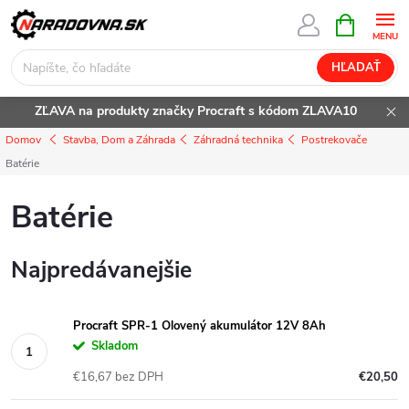
Prejsť
NÁKUPN
KOŠÍK
na
obsah
HĽADAŤ
ZĽAVA na produkty značky Procraft s kódom ZLAVA10
Domov
Stavba, Dom a Záhrada
Záhradná technika
Postrekovače
Batérie
Batérie
Najpredávanejšie
Procraft SPR-1 Olovený akumulátor 12V 8Ah
Skladom
€16,67 bez DPH
€20,50