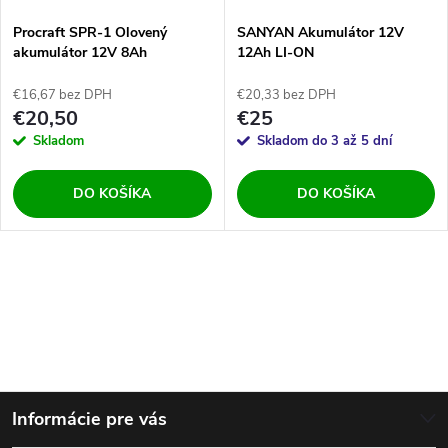
s
e
Procraft SPR-1 Olovený
SANYAN Akumulátor 12V
akumulátor 12V 8Ah
12Ah LI-ON
p
p
€16,67 bez DPH
€20,33 bez DPH
r
€20,50
€25
r
Skladom
Skladom do 3 až 5 dní
o
o
DO KOŠÍKA
DO KOŠÍKA
d
d
u
O
u
k
v
k
t
l
t
Z
á
o
Informácie pre vás