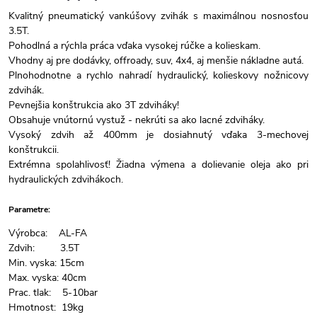
Kvalitný pneumatický vankúšovy zvihák s maximálnou nosnosťou
3.5T.
Pohodlná a rýchla práca vďaka vysokej rúčke a kolieskam.
Vhodny aj pre dodávky, offroady, suv, 4x4, aj menšie nákladne autá.
Plnohodnotne a rychlo nahradí hydraulický, kolieskovy nožnicovy
zdvihák.
Pevnejšia konštrukcia ako 3T zdviháky!
Obsahuje vnútornú vystuž - nekrúti sa ako lacné zdviháky.
Vysoký zdvih až 400mm je dosiahnutý vďaka 3-mechovej
konštrukcii.
Extrémna spolahlivosť! Žiadna výmena a dolievanie oleja ako pri
hydraulických zdvihákoch.
Parametre:
Výrobca: AL-FA
Zdvih: 3.5T
Min. vyska: 15cm
Max. vyska: 40cm
Prac. tlak: 5-10bar
Hmotnost: 19kg