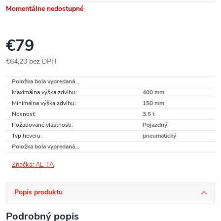
Momentálne nedostupné
€79
€64,23 bez DPH
Jednotková
Položka bola vypredaná…
cena:
Maximálna výška zdvihu
:
400 mm
Minimálna výška zdvihu
:
150 mm
Nosnosť
:
3.5 t
Požadované vlastnosti
:
Pojazdný
Typ heveru
:
pneumatický
Položka bola vypredaná…
Značka:
AL-FA
Popis produktu
Podrobný popis