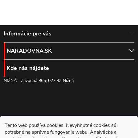
Z
Informácie pre vás
á
NARADOVNA.SK
p
Kde nás nájdete
ä
NIŽNÁ - Závodná 965, 027 43 Nižná
t
i
e
Tento web používa cookies. Nevyhnutné cookies sú
potrebné na správne fungovanie webu. Analytické a