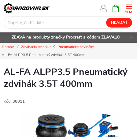
Prejsť
NÁKUPN
KOŠÍK
na
obsah
HĽADAŤ
ZĽAVA na produkty značky Procraft s kódom ZLAVA10
Domov
Zdvíhacia technika
Pneumatické zdviháky
AL-FA ALPP3.5 Pneumatický zdvihák 3.5T 400mm
AL-FA ALPP3.5 Pneumatický
zdvihák 3.5T 400mm
Kód:
30011