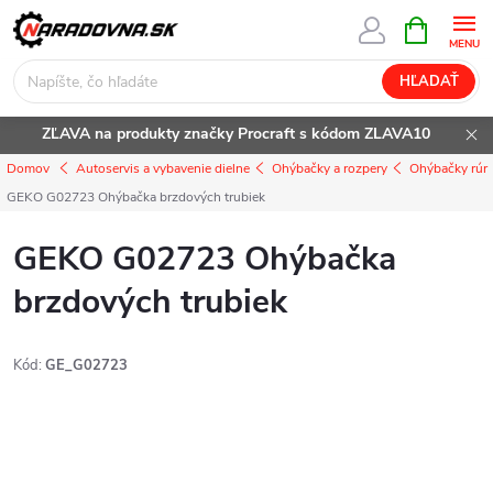
Prejsť
NÁKUPN
KOŠÍK
na
obsah
HĽADAŤ
ZĽAVA na produkty značky Procraft s kódom ZLAVA10
Domov
Autoservis a vybavenie dielne
Ohýbačky a rozpery
Ohýbačky rúr
GEKO G02723 Ohýbačka brzdových trubiek
GEKO G02723 Ohýbačka
brzdových trubiek
Kód:
GE_G02723