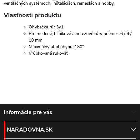
ventilačných systémoch, inštaláciách, remeslách a hobby.
Vlastnosti produktu
Ohýbačka rúr 3v1
Pre medené, hliníkové a nerezové rúry priemer: 6 / 8 /
10 mm
Maximálny uhol ohybu: 180°
Vrúbkovaná rukoväť
Z
Informácie pre vás
á
NARADOVNA.SK