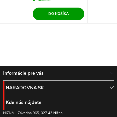
DO KOŠÍKA
Z
Informácie pre vás
á
NARADOVNA.SK
p
Kde nás nájdete
ä
NIŽNÁ - Závodná 965, 027 43 Nižná