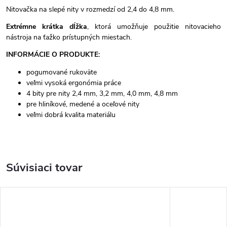
Nitovačka na slepé nity v rozmedzí od 2,4 do 4,8 mm.
Extrémne krátka dĺžka
, ktorá umožňuje použitie nitovacieho
nástroja na ťažko prístupných miestach.
INFORMÁCIE O PRODUKTE:
pogumované rukoväte
veľmi vysoká ergonómia práce
4 bity pre nity 2,4 mm, 3,2 mm, 4,0 mm, 4,8 mm
pre hliníkové, medené a oceľové nity
veľmi dobrá kvalita materiálu
Súvisiaci tovar