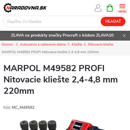
Prejsť
NÁKUPN
KOŠÍK
na
obsah
HĽADAŤ
ZĽAVA na produkty značky Procraft s kódom ZLAVA10
Domov
Autoservis a vybavenie dielne
Kliešte
Nitovacie kliešte
MARPOL M49582 PROFI Nitovacie kliešte 2,4-4,8 mm 220mm
MARPOL M49582 PROFI
Nitovacie kliešte 2,4-4,8 mm
220mm
Kód:
MC_M49582