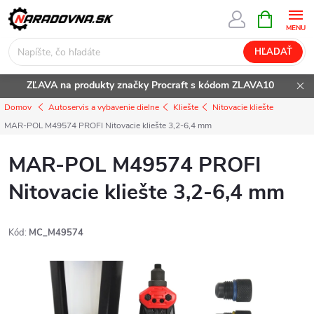
Prejsť
NÁKUPN
KOŠÍK
na
obsah
HĽADAŤ
ZĽAVA na produkty značky Procraft s kódom ZLAVA10
Domov
Autoservis a vybavenie dielne
Kliešte
Nitovacie kliešte
MAR-POL M49574 PROFI Nitovacie kliešte 3,2-6,4 mm
MAR-POL M49574 PROFI
Nitovacie kliešte 3,2-6,4 mm
Kód:
MC_M49574