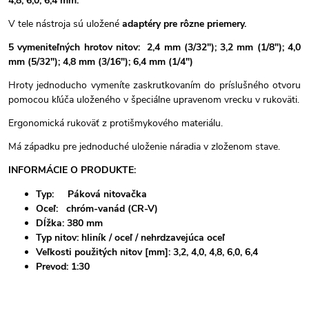
4,8, 6,0, 6,4 mm.
V tele nástroja sú uložené
adaptéry pre rôzne priemery.
5 vymeniteľných hrotov nitov:
2,4 mm (3/32"); 3,2 mm (1/8"); 4,0
mm (5/32"); 4,8 mm (3/16"); 6,4 mm (1/4")
Hroty jednoducho vymeníte zaskrutkovaním do príslušného otvoru
pomocou kľúča uloženého v špeciálne upravenom vrecku v rukoväti.
Ergonomická rukoväť z protišmykového materiálu.
Má západku pre jednoduché uloženie náradia v zloženom stave.
INFORMÁCIE O PRODUKTE:
Typ: Páková nitovačka
Oceľ: chróm-vanád (CR-V)
Dĺžka: 380 mm
Typ nitov: hliník / oceľ / nehrdzavejúca oceľ
Veľkosti použitých nitov [mm]: 3,2, 4,0, 4,8, 6,0, 6,4
Prevod: 1:30