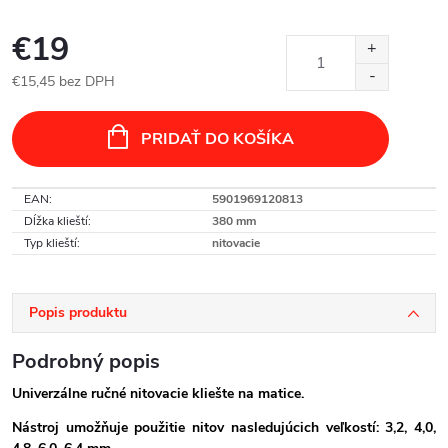
€19
€15,45 bez DPH
Jednotková
cena:
PRIDAŤ DO KOŠÍKA
EAN
:
5901969120813
Dĺžka klieští
:
380 mm
Typ klieští
:
nitovacie
Popis produktu
Podrobný popis
Univerzálne ručné nitovacie kliešte na matice.
Nástroj umožňuje použitie nitov nasledujúcich veľkostí: 3,2, 4,0,