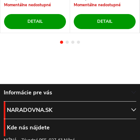
Momentálne nedostupné
Momentálne nedostupné
DETAIL
DETAIL
Z
Informácie pre vás
á
NARADOVNA.SK
p
Kde nás nájdete
ä