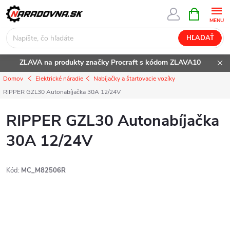
Prejsť
NÁKUPN
KOŠÍK
na
obsah
HĽADAŤ
ZĽAVA na produkty značky Procraft s kódom ZLAVA10
Domov
Elektrické náradie
Nabíjačky a štartovacie vozíky
RIPPER GZL30 Autonabíjačka 30A 12/24V
RIPPER GZL30 Autonabíjačka
30A 12/24V
Kód:
MC_M82506R