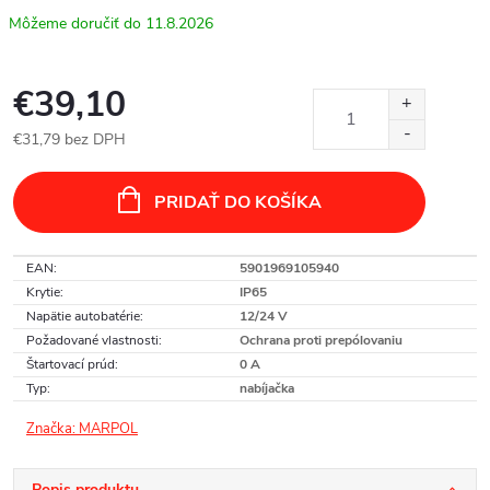
11.8.2026
€39,10
€31,79 bez DPH
Jednotková
cena:
PRIDAŤ DO KOŠÍKA
EAN
:
5901969105940
Krytie
:
IP65
Napätie autobatérie
:
12/24 V
Požadované vlastnosti
:
Ochrana proti prepólovaniu
Štartovací prúd
:
0 A
Typ
:
nabíjačka
Značka:
MARPOL
Popis produktu