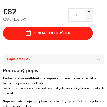
€82
€66,67 bez DPH
Jednotková
cena:
PRIDAŤ DO KOŠÍKA
Popis produktu
Podrobný popis
Profesionálna multifunkčná
súprava
určená na meranie tlaku
benzínu v palivovom okruhu.
Sada funguje s väčšinou áut japonských, amerických a európskych
značiek.
Súprava obsahuje
adaptéry a armatúry pre
väčšinu systémov
vstrekovania paliva.