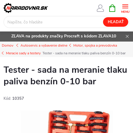
Prejsť
NÁKUPN
KOŠÍK
na
obsah
HĽADAŤ
ZĽAVA na produkty značky Procraft s kódom ZLAVA10
Domov
Autoservis a vybavenie dielne
Motor, spojka a prevodovka
Meracie sady a testery
Tester - sada na meranie tlaku paliva benzín 0-10 bar
Tester - sada na meranie tlaku
paliva benzín 0-10 bar
Kód:
10357