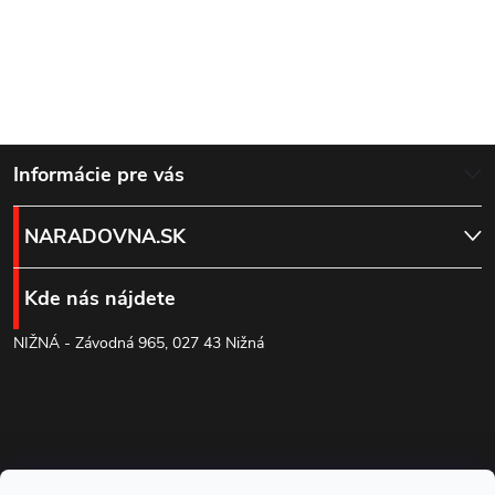
Z
Informácie pre vás
á
NARADOVNA.SK
p
Kde nás nájdete
ä
NIŽNÁ - Závodná 965, 027 43 Nižná
t
i