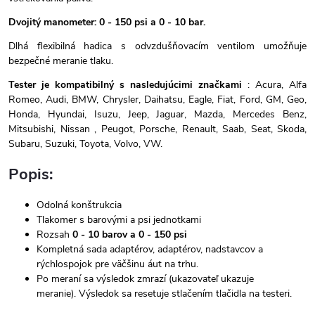
Dvojitý manometer: 0 - 150 psi a 0 - 10 bar.
Dlhá flexibilná hadica s odvzdušňovacím ventilom umožňuje
bezpečné meranie tlaku.
Tester je kompatibilný s nasledujúcimi značkami
: Acura, Alfa
Romeo, Audi, BMW, Chrysler, Daihatsu, Eagle, Fiat, Ford, GM, Geo,
Honda, Hyundai, Isuzu, Jeep, Jaguar, Mazda, Mercedes Benz,
Mitsubishi, Nissan , Peugot, Porsche, Renault, Saab, Seat, Skoda,
Subaru, Suzuki, Toyota, Volvo, VW.
Popis:
Odolná konštrukcia
Tlakomer s barovými a psi jednotkami
Rozsah
0 - 10 barov a 0 - 150 psi
Kompletná sada adaptérov, adaptérov, nadstavcov a
rýchlospojok pre väčšinu áut na trhu.
Po meraní sa výsledok zmrazí (ukazovateľ ukazuje
meranie). Výsledok sa resetuje stlačením tlačidla na testeri.