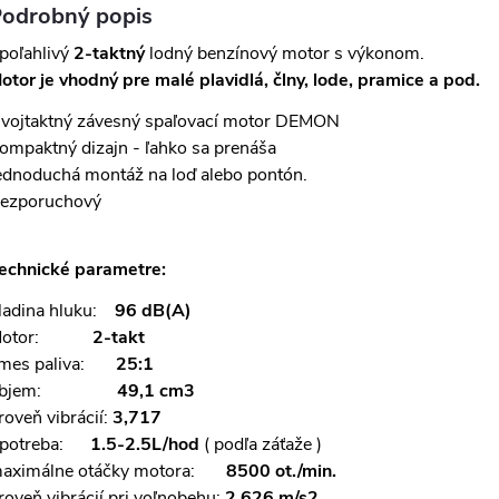
odrobný popis
poľahlivý
2-taktný
lodný benzínový motor s výkonom.
otor je vhodný pre malé plavidlá, člny, lode, pramice a pod.
vojtaktný závesný spaľovací motor DEMON
ompaktný dizajn - ľahko sa prenáša
ednoduchá montáž na loď alebo pontón.
ezporuchový
echnické parametre:
ladina hluku:
96 dB(A)
otor:
2-takt
mes paliva:
25:1
objem:
49,1 cm3
roveň vibrácií:
3,717
potreba:
1.5-2.5L/hod
( podľa záťaže )
aximálne otáčky motora:
8500 ot./min.
roveň vibrácií pri voľnobehu:
2 626 m/s2