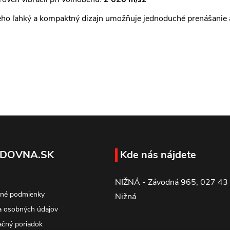
eho ľahký a kompaktný dizajn umožňuje jednoduché prenášanie 
DOVNA.SK
Kde nás nájdete
NIŽNÁ - Závodná 965, 027 43
né podmienky
Nižná
 osobných údajov
čný poriadok