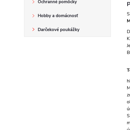
Ochranné pomôcky
P
S
Hobby a domácnosť
M
Darčekové poukážky
D
K
J
B
T
h
M
z
ú
S
m
ú