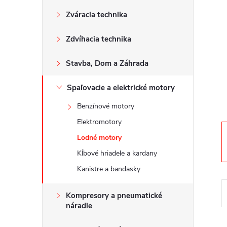
n
Zváracia technika
ý
Zdvíhacia technika
p
Stavba, Dom a Záhrada
a
Spaľovacie a elektrické motory
n
Benzínové motory
e
Elektromotory
Lodné motory
l
Kĺbové hriadele a kardany
Kanistre a bandasky
Kompresory a pneumatické
náradie