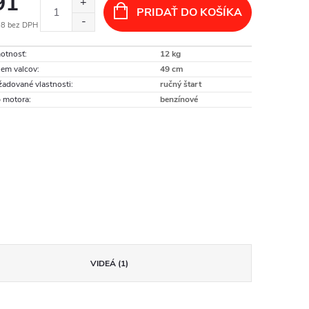
91
PRIDAŤ DO KOŠÍKA
98 bez DPH
otková
otnosť
:
12 kg
:
em valcov
:
49 cm
adované vlastnosti
:
ručný štart
 motora
:
benzínové
VIDEÁ (1)