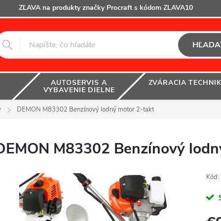
ZĽAVA na produkty značky Procraft s kódom ZLAVA10
HĽADA
AUTOSERVIS A
ZVÁRACIA TECHNI
VYBAVENIE DIELNE
y
DEMON M83302 Benzínový lodný motor 2-takt
DEMON M83302 Benzínový lodný
Kód: