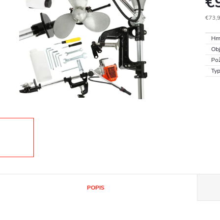
€
€73,
Jedn
Hm
cena
Obj
Pož
Typ
POPIS