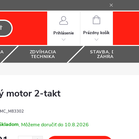
NÁKUPNÝ
KOŠÍK
Ť
Prázdny košík
Prihlásenie
KA
ZDVÍHACIA
STAVBA, DOM A
TECHNIKA
ZÁHRADA
 motor 2-takt
MC_M83302
Skladom
10.8.2026