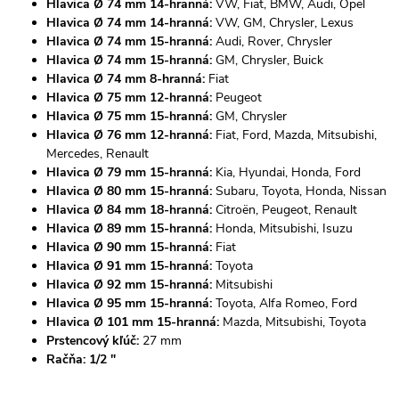
Hlavica Ø 74 mm 14-hranná:
VW, Fiat, BMW, Audi, Opel
Hlavica Ø 74 mm 14-hranná:
VW, GM, Chrysler, Lexus
Hlavica Ø 74 mm 15-hranná:
Audi, Rover, Chrysler
Hlavica Ø 74 mm 15-hranná:
GM, Chrysler, Buick
Hlavica Ø 74 mm 8-hranná:
Fiat
Hlavica Ø 75 mm 12-hranná:
Peugeot
Hlavica Ø 75 mm 15-hranná:
GM, Chrysler
Hlavica Ø 76 mm 12-hranná:
Fiat, Ford, Mazda, Mitsubishi,
Mercedes, Renault
Hlavica Ø 79 mm 15-hranná:
Kia, Hyundai, Honda, Ford
Hlavica Ø 80 mm 15-hranná:
Subaru, Toyota, Honda, Nissan
Hlavica Ø 84 mm 18-hranná:
Citroën, Peugeot, Renault
Hlavica Ø 89 mm 15-hranná:
Honda, Mitsubishi, Isuzu
Hlavica Ø 90 mm 15-hranná:
Fiat
Hlavica Ø 91 mm 15-hranná:
Toyota
Hlavica Ø 92 mm 15-hranná:
Mitsubishi
Hlavica Ø 95 mm 15-hranná:
Toyota, Alfa Romeo, Ford
Hlavica Ø 101 mm 15-hranná:
Mazda, Mitsubishi, Toyota
Prstencový kľúč:
27 mm
Račňa: 1/2 "