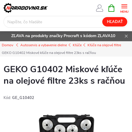
Prejsť
NÁKUPN
KOŠÍK
na
obsah
HĽADAŤ
ZĽAVA na produkty značky Procraft s kódom ZLAVA10
Domov
Autoservis a vybavenie dielne
Kľúče
Kľúče na olejové filtre
GEKO G10402 Miskové kľúče na olejové filtre 23ks s račňou
GEKO G10402 Miskové kľúče
na olejové filtre 23ks s račňou
Kód:
GE_G10402