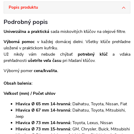
Popis produktu
Podrobný popis
Univerzálna a praktická
sada miskovitých kľúčov na olejové filtre.
Výborná pomoc
v každej domácej dielni. Všetky kľúče prehľadne
uložené v praktickom kufríku.
Už nikdy vám nebude chýbať
potrebný kľúč
a vďaka
prehľadnosti
ušetríte veľa času
pri hľadaní kľúčov.
Výborný pomer
cena/kvalita.
Obsah balenia:
Veľkosť (mm) / Počet uhlov
Hlavica Ø 65 mm 14-hranná:
Daihatsu, Toyota, Nissan, Fiat
Hlavica Ø 67 mm 14-hranná:
Daihatsu, Toyota, Mitsubishi,
Jeep
Hlavica Ø 73 mm 14-hranná:
Toyota, Lexus, Nissan
Hlavica Ø 73 mm 15-hranná:
GM, Chrysler, Buick, Mitsubishi