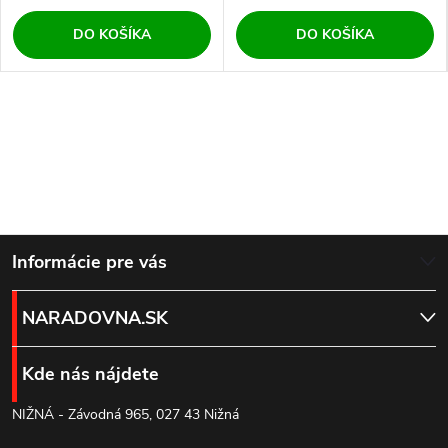
DO KOŠÍKA
DO KOŠÍKA
Z
Informácie pre vás
á
NARADOVNA.SK
p
Kde nás nájdete
ä
NIŽNÁ - Závodná 965, 027 43 Nižná