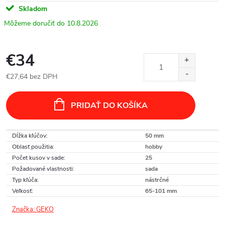
Skladom
10.8.2026
€34
€27,64 bez DPH
Jednotková
cena:
PRIDAŤ DO KOŠÍKA
Dĺžka kľúčov
:
50 mm
Oblasť použitia
:
hobby
Počet kusov v sade
:
25
Požadované vlastnosti
:
sada
Typ kľúča
:
nástrčné
Veľkosť
:
65-101 mm
Značka:
GEKO