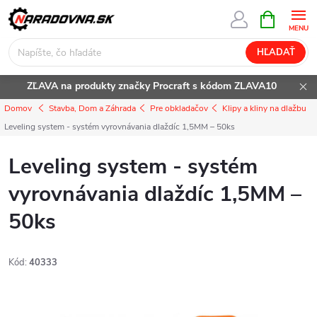
Prejsť
NÁKUPN
KOŠÍK
na
obsah
HĽADAŤ
ZĽAVA na produkty značky Procraft s kódom ZLAVA10
Domov
Stavba, Dom a Záhrada
Pre obkladačov
Klipy a kliny na dlažbu
Leveling system - systém vyrovnávania dlaždíc 1,5MM – 50ks
Leveling system - systém
vyrovnávania dlaždíc 1,5MM –
50ks
Kód:
40333