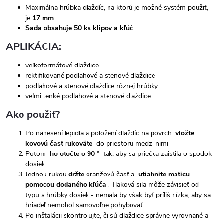
Maximálna hrúbka dlaždíc, na ktorú je možné systém použiť,
je
17 mm
Sada obsahuje 50 ks klipov a kľúč
APLIKÁCIA:
veľkoformátové dlaždice
rektifikované podlahové a stenové dlaždice
podlahové a stenové dlaždice rôznej hrúbky
veľmi tenké podlahové a stenové dlaždice
Ako použiť?
Po nanesení lepidla a položení dlaždíc na povrch
vložte
kovovú časť rukoväte
do priestoru medzi nimi
Potom
ho otočte o 90 °
tak, aby sa priečka zaistila o spodok
dosiek.
Jednou rukou
držte
oranžovú časť a
utiahnite maticu
pomocou dodaného kľúča
. Tlaková sila môže závisieť od
typu a hrúbky dosiek - nemala by však byť príliš nízka, aby sa
hriadeľ nemohol samovoľne pohybovať.
Po inštalácii skontrolujte, či sú dlaždice správne vyrovnané a