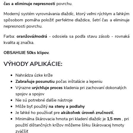
čas a eliminuje nepresnosti
povrchu.
Moderný systém vyrovnávania dlaždíc, ktorý veľmi rýchlym a ľahkým
spôsobom pomáha položiť perfektne dlaždice, šetrí čas a eliminuje
nepresnosti povrchu.
Farba:
oranžová/modrá
- odosiela sa podľa stavu zásob - rovnaká
kvalita aj značka.
OBSAHUJE 50ks klipov.
VÝHODY APLIKÁCIE:
Nahrádza úzke kríže
Zabraňuje posunutiu
počas inštalácie a lepeniu
Výrazne
urýchľuje proces
kladenia pri zachovaní dokonalých
spojov a spojov
Nie sú potrebné ďalšie nástroje
Môže byť použitý
na steny a podlahy
Je ľahké ho používať pre
akúkoľvek úroveň zručností.
Minimálna škárovacia hmota pri kladení dlaždíc je
1,5 mm
, pri
použití dištančných krížov môžeme šírku škárovacej hmoty
zväčšiť