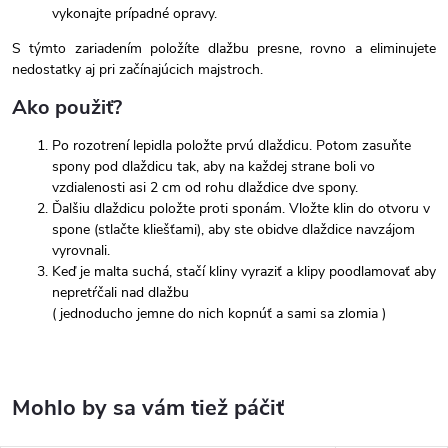
vykonajte prípadné opravy.
S týmto zariadením položíte dlažbu presne, rovno a eliminujete
nedostatky aj pri začínajúcich majstroch.
Ako použiť?
Po rozotrení lepidla položte prvú dlaždicu. Potom zasuňte
spony pod dlaždicu tak, aby na každej strane boli vo
vzdialenosti asi 2 cm od rohu dlaždice dve spony.
Ďalšiu dlaždicu položte proti sponám. Vložte klin do otvoru v
spone (stlačte kliešťami), aby ste obidve dlaždice navzájom
vyrovnali.
Keď je malta suchá, stačí kliny vyraziť a klipy poodlamovať aby
nepretŕčali nad dlažbu
( jednoducho jemne do nich kopnúť a sami sa zlomia )