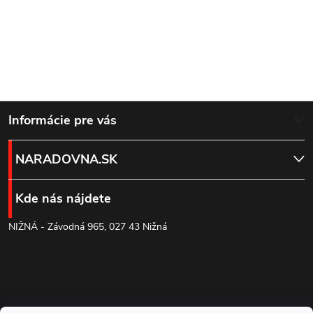
Z
Informácie pre vás
á
NARADOVNA.SK
p
Kde nás nájdete
ä
NIŽNÁ - Závodná 965, 027 43 Nižná
t
i