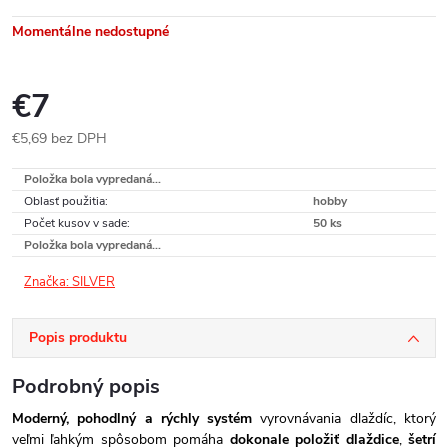
Momentálne nedostupné
€7
€5,69 bez DPH
Jednotková
Položka bola vypredaná…
cena:
Oblasť použitia
:
hobby
Počet kusov v sade
:
50 ks
Položka bola vypredaná…
Značka:
SILVER
Popis produktu
Podrobný popis
Moderný, pohodlný a rýchly systém
vyrovnávania dlaždíc, ktorý
veľmi ľahkým spôsobom pomáha
dokonale položiť dlaždice
,
šetrí