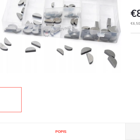
€
€6,50
Jedn
cena
POPIS