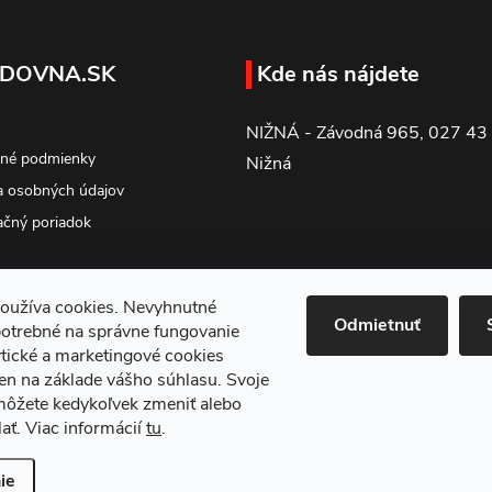
DOVNA.SK
Kde nás nájdete
NIŽNÁ - Závodná 965, 027 43
né podmienky
Nižná
 osobných údajov
čný poriadok
oužíva cookies. Nevyhnutné
Odmietnuť
potrebné na správne fungovanie
tické a marketingové cookies
en na základe vášho súhlasu. Svoje
môžete kedykoľvek zmeniť alebo
ať. Viac informácií
tu
.
ie