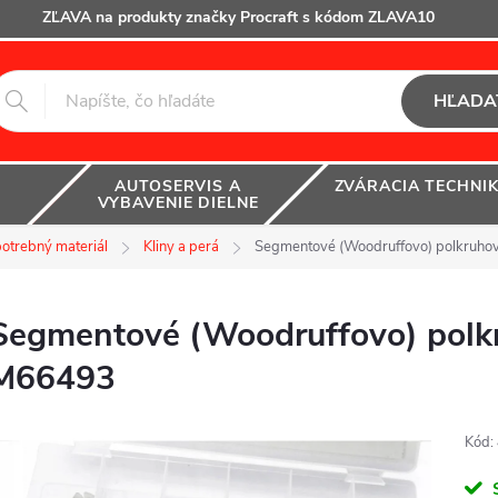
ZĽAVA na produkty značky Procraft s kódom ZLAVA10
HĽADA
AUTOSERVIS A
ZVÁRACIA TECHNI
VYBAVENIE DIELNE
otrebný materiál
Kliny a perá
Segmentové (Woodruffovo) polkruho
Segmentové (Woodruffovo) polkr
M66493
Kód: