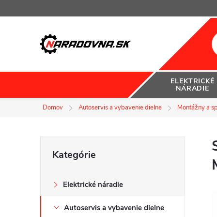
Prejsť
na
obsah
ELEKTRICKÉ
NÁRADIE
Domov
Autoservis a vybavenie dielne
Montážny a sp
B
Preskočiť
Kategórie
kategórie
o
Elektrické náradie
č
Autoservis a vybavenie dielne