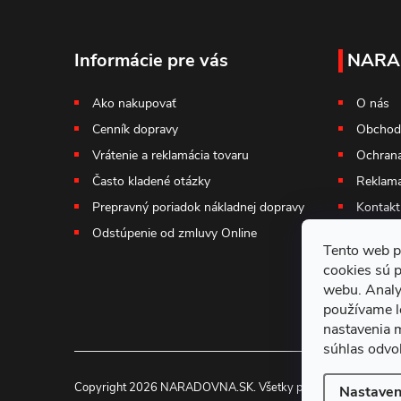
Z
á
Informácie pre vás
NARA
p
Ako nakupovať
O nás
Cenník dopravy
Obchod
ä
Vrátenie a reklamácia tovaru
Ochrana
t
Často kladené otázky
Reklama
Prepravný poriadok nákladnej dopravy
Kontakt
i
Odstúpenie od zmluvy Online
Tento web p
e
cookies sú 
webu. Analy
používame l
nastavenia 
súhlas odvol
Copyright 2026
NARADOVNA.SK
. Všetky práva vyhradené.
Nastaven