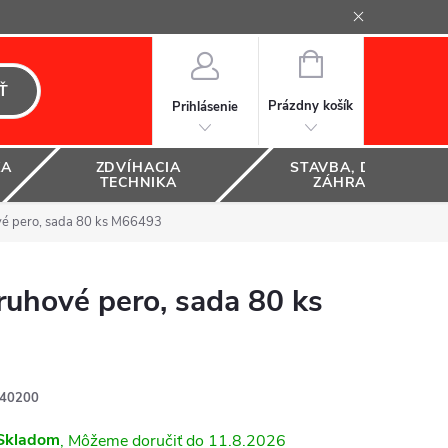
NÁKUPNÝ
KOŠÍK
Ť
Prázdny košík
Prihlásenie
KA
ZDVÍHACIA
STAVBA, DOM A
TECHNIKA
ZÁHRADA
vé pero, sada 80 ks M66493
uhové pero, sada 80 ks
40200
Skladom
11.8.2026