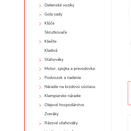
n
Dielenské vozíky
ý
Gola sady
Kľúče
p
Skrutkovače
a
Kliešte
Kladivá
n
Sťahováky
Motor, spojka a prevodovka
e
Podvozok a riadenie
l
Náradie na brzdovú sústavu
Klampiarske náradie
Olejové hospodárstvo
Zveráky
Rázové uťahováky