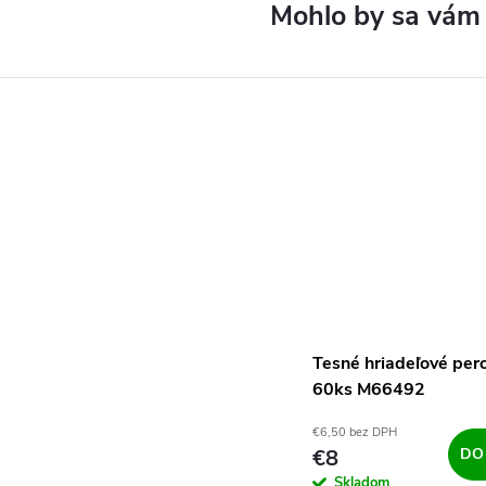
Tesné hriadeľové per
60ks M66492
€6,50 bez DPH
€8
DO
Skladom