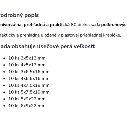
odrobný popis
niverzálna, prehľadná a praktická
80 dielna sada
polkruhovýc
rakticky a prehľadne uložené v plastovej priehľadnej krabičke.
ada obsahuje úsečové perá veľkostí:
10 ks 3x5x13 mm
10 ks 4x5x13 mm
10 ks 3x6,5x16 mm
10 ks 4x6,6x16 mm
10 ks 4x7,5x19 mm
10 ks 5x7,5x19 mm
10 ks 5x9x22 mm
10 ks 6x9x22 mm