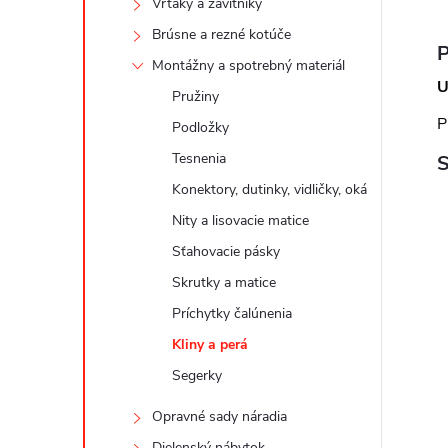
Vrtáky a závitníky
Brúsne a rezné kotúče
P
Montážny a spotrebný materiál
U
Pružiny
P
Podložky
Tesnenia
S
Konektory, dutinky, vidličky, oká
Nity a lisovacie matice
Sťahovacie pásky
Skrutky a matice
Príchytky čalúnenia
Kliny a perá
Segerky
Opravné sady náradia
Dielenský nábytok