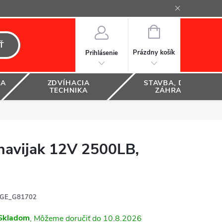
NÁKUPNÝ
KOŠÍK
Ť
Prázdny košík
Prihlásenie
KA
ZDVÍHACIA
STAVBA, DOM A
TECHNIKA
ZÁHRADA
navijak 12V 2500LB,
GE_G81702
Skladom
10.8.2026