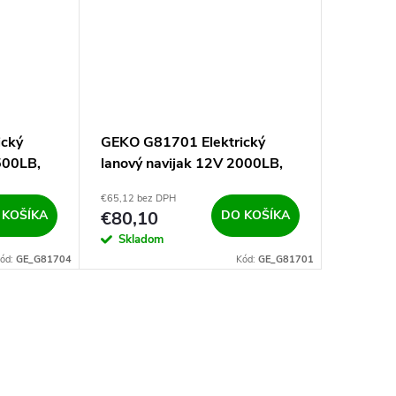
ický
GEKO G81701 Elektrický
GEKO G8
500LB,
lanový navijak 12V 2000LB,
lanový 
907kg
2041kg
€65,12 bez DPH
€137,89 b
 KOŠÍKA
€80,10
DO KOŠÍKA
€169,
Skladom
Sklad
ód:
GE_G81704
Kód:
GE_G81701