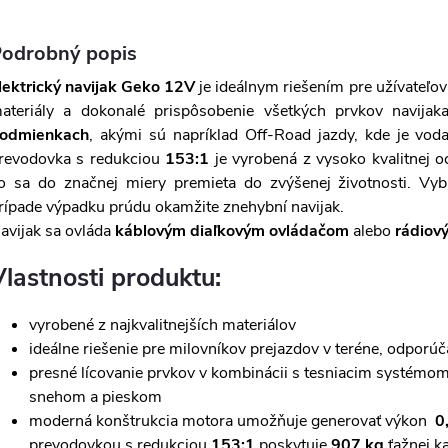
odrobný popis
lektrický navijak Geko 12V
je ideálnym riešením pre užívateľov
ateriály a dokonalé prispôsobenie všetkých prvkov navij
odmienkach
, akými sú napríklad Off-Road jazdy, kde je vod
revodovka s redukciou
153:1
je vyrobená z vysoko kvalitnej 
o sa do značnej miery premieta do zvýšenej životnosti. V
rípade výpadku prúdu okamžite znehybní navijak.
avijak sa ovláda
káblovým diaľkovým ovládačom
alebo
rádiov
Vlastnosti produktu:
vyrobené z najkvalitnejších materiálov
ideálne riešenie pre milovníkov prejazdov v teréne, odporúč
presné lícovanie prvkov v kombinácii s tesniacim systémo
snehom a pieskom
moderná konštrukcia motora umožňuje generovať výkon
0
prevodovkou s redukciou
153:1
poskytuje
907 kg
ťažnej k