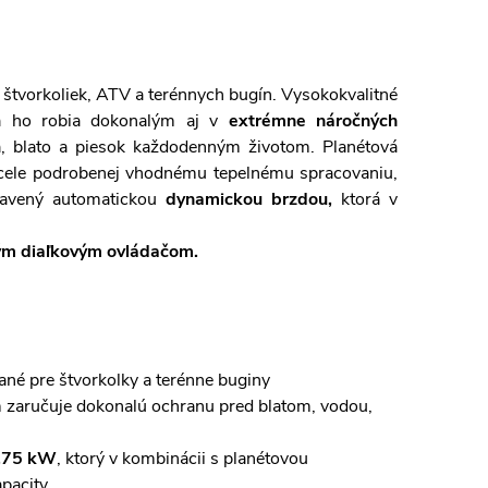
 štvorkoliek, ATV a terénnych bugín. Vysokokvalitné
aka ho robia dokonalým aj v
extrémne náročných
a, blato a piesok každodenným životom. Planétová
ocele podrobenej vhodnému tepelnému spracovaniu,
ybavený automatickou
dynamickou
brzdou
,
ktorá v
ým diaľkovým ovládačom.
ané pre štvorkolky a terénne buginy
m zaručuje dokonalú ochranu pred blatom, vodou,
,75 kW
, ktorý v kombinácii s planétovou
apacity