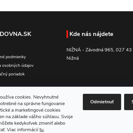
DOVNA.SK
Kde nás nájdete
NIŽNÁ - Závodná 965, 027 43
né podmienky
Nižná
 osobných údajov
čný poriadok
oužíva cookies. Nevyhnutné
Odmietnuť
potrebné na správne fungovanie
tické a marketingové cookies
en na základe vášho súhlasu. Svoje
môžete kedykoľvek zmeniť alebo
ať. Viac informácií
tu
.