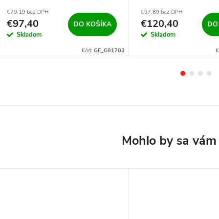
1361kg
1588kg
€79,19 bez DPH
€97,89 bez DPH
€97,40
€120,40
DO KOŠÍKA
DO
Skladom
Skladom
Kód:
GE_G81703
K