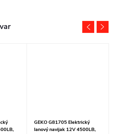
ovar
ický
GEKO G81705 Elektrický
GEKO G8
500LB,
lanový navijak 12V 4500LB,
lanový 