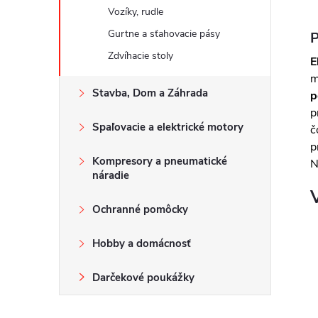
Vozíky, rudle
Gurtne a sťahovacie pásy
P
Zdvíhacie stoly
E
m
Stavba, Dom a Záhrada
p
p
Spaľovacie a elektrické motory
č
p
Kompresory a pneumatické
N
náradie
Ochranné pomôcky
Hobby a domácnosť
Darčekové poukážky