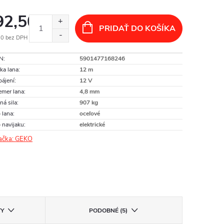
92,50
PRIDAŤ DO KOŠÍKA
20 bez DPH
otková
N
:
5901477168246
:
ka lana
:
12 m
ájení
:
12 V
emer lana
:
4,8 mm
ná sila
:
907 kg
 lana
:
oceľové
 navijaku
:
elektrické
ačka:
GEKO
TY
PODOBNÉ (5)