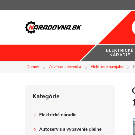
Prejsť
na
obsah
ELEKTRICKÉ
NÁRADIE
Domov
Zdvíhacia technika
Elektrické navijaky
G
B
Preskočiť
Kategórie
kategórie
o
Elektrické náradie
č
Autoservis a vybavenie dielne