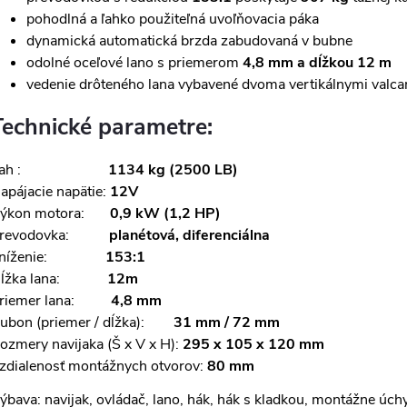
pohodlná a ľahko použiteľná uvoľňovacia páka
dynamická automatická brzda zabudovaná v bubne
odolné oceľové lano s priemerom
4,8 mm a dĺžkou 12 m
vedenie drôteného lana vybavené dvoma vertikálnymi valc
Technické parametre:
Ťah :
1134 kg (2500 LB)
apájacie napätie:
12V
ýkon motora:
0,9 kW (1,2 HP)
Prevodovka:
planétová, diferenciálna
Zníženie:
153:1
Dĺžka lana:
12m
riemer lana:
4,8 mm
ubon (priemer / dĺžka):
31 mm / 72 mm
ozmery navijaka (Š x V x H):
295 x 105 x 120 mm
zdialenosť montážnych otvorov:
80 mm
ýbava: navijak, ovládač, lano, hák, hák s kladkou, montážne úchy