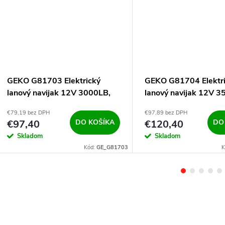
GEKO G81703 Elektrický
GEKO G81704 Elektr
lanový navijak 12V 3000LB,
lanový navijak 12V 3
1361kg
1588kg
€79,19 bez DPH
€97,89 bez DPH
€97,40
DO KOŠÍKA
€120,40
DO
Skladom
Skladom
Kód:
GE_G81703
K