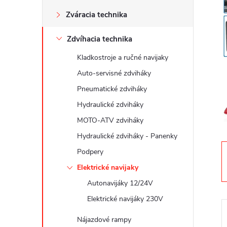
n
Zváracia technika
ý
Zdvíhacia technika
p
Kladkostroje a ručné navijaky
a
Auto-servisné zdviháky
Pneumatické zdviháky
n
Hydraulické zdviháky
MOTO-ATV zdviháky
e
Hydraulické zdviháky - Panenky
l
Podpery
Elektrické navijaky
Autonavijáky 12/24V
Elektrické navijáky 230V
Nájazdové rampy