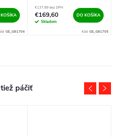
2041kg
907kg
€137,89 bez DPH
€76,42 be
€169,60
€94
 KOŠÍKA
DO KOŠÍKA
Skladom
Sklad
ód:
GE_G81704
Kód:
GE_G81705