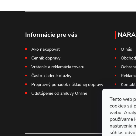
Z
á
Informácie pre vás
NARA
p
Ako nakupovať
O nás
Cenník dopravy
Obchod
ä
Vrátenie a reklamácia tovaru
Ochrana
t
Často kladené otázky
Reklama
Prepravný poriadok nákladnej dopravy
Kontakt
i
Odstúpenie od zmluvy Online
Tento web p
e
cookies sú 
webu. Analy
používame l
nastavenia 
súhlas odvol