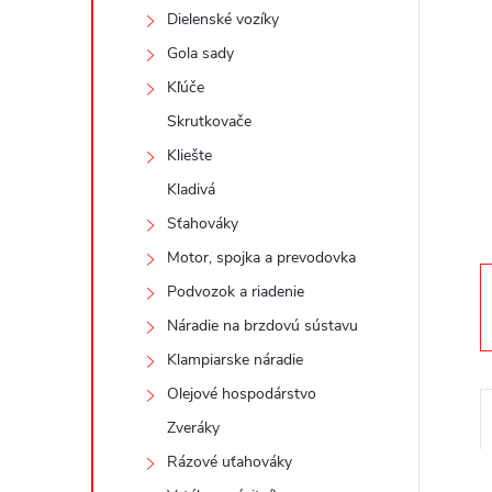
n
Dielenské vozíky
ý
Gola sady
Kľúče
p
Skrutkovače
a
Kliešte
Kladivá
n
Sťahováky
Motor, spojka a prevodovka
e
Podvozok a riadenie
l
Náradie na brzdovú sústavu
Klampiarske náradie
Olejové hospodárstvo
Zveráky
Rázové uťahováky