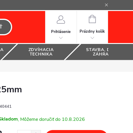
NÁKUPNÝ
KOŠÍK
Ť
Prázdny košík
Prihlásenie
KA
ZDVÍHACIA
STAVBA, DOM A
TECHNIKA
ZÁHRADA
 125mm
40441
Skladom
10.8.2026