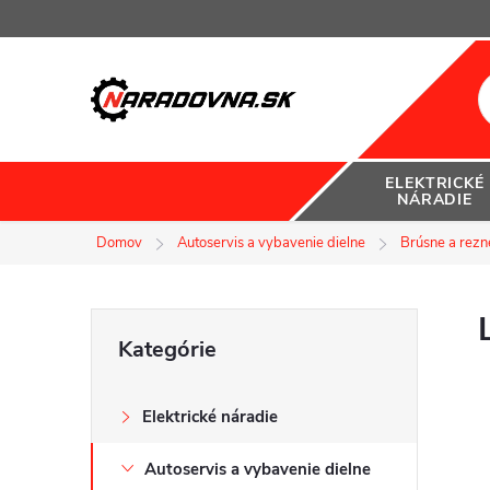
Prejsť
na
obsah
ELEKTRICKÉ
NÁRADIE
Domov
Autoservis a vybavenie dielne
Brúsne a rezn
B
Preskočiť
Kategórie
kategórie
o
Elektrické náradie
č
Autoservis a vybavenie dielne