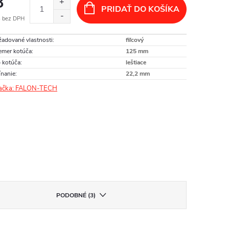
3
PRIDAŤ DO KOŠÍKA
 bez DPH
otková
adované vlastnosti
:
fiľcový
:
emer kotúča
:
125 mm
 kotúča
:
leštiace
nanie
:
22,2 mm
ačka:
FALON-TECH
PODOBNÉ (3)