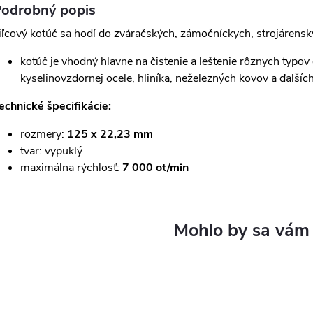
odrobný popis
iľcový kotúč sa hodí do zváračských, zámočníckych, strojárensk
kotúč je vhodný hlavne na čistenie a leštenie rôznych typov
kyselinovzdornej ocele, hliníka, neželezných kovov a ďalšíc
echnické špecifikácie:
rozmery:
125 x 22,23 mm
tvar: vypuklý
maximálna rýchlosť:
7 000 ot/min