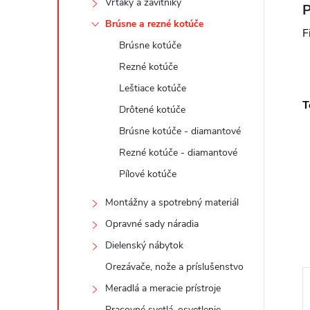
Vrtáky a závitníky
P
Brúsne a rezné kotúče
F
Brúsne kotúče
Rezné kotúče
Leštiace kotúče
T
Drôtené kotúče
Brúsne kotúče - diamantové
Rezné kotúče - diamantové
Pílové kotúče
Montážny a spotrebný materiál
Opravné sady náradia
Dielenský nábytok
Orezávače, nože a príslušenstvo
Meradlá a meracie prístroje
Pracovné svetlá, osvetlenie