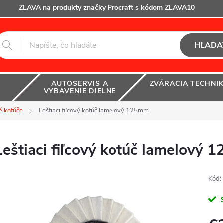
ZĽAVA na produkty značky Procraft s kódom ZLAVA10
HĽADA
AUTOSERVIS A
ZVÁRACIA TECHNI
VYBAVENIE DIELNE
é kotúče
Leštiaci fiľcový kotúč lamelový 125mm
Leštiaci fiľcový kotúč lamelový
Kód: