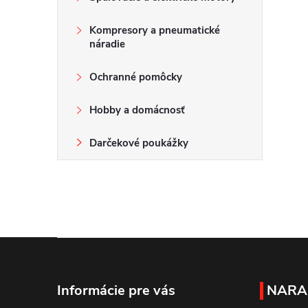
Kompresory a pneumatické
náradie
Ochranné pomôcky
Hobby a domácnosť
Darčekové poukážky
Z
á
Informácie pre vás
NARA