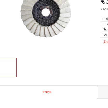
€
€2,44
Jedn
Pož
cena
Pri
Typ
Upí
Zn
POPIS