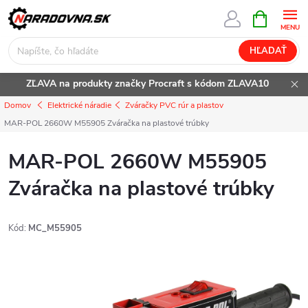
Prejsť
NÁKUPN
KOŠÍK
na
obsah
HĽADAŤ
ZĽAVA na produkty značky Procraft s kódom ZLAVA10
Domov
Elektrické náradie
Zváračky PVC rúr a plastov
MAR-POL 2660W M55905 Zváračka na plastové trúbky
MAR-POL 2660W M55905
Zváračka na plastové trúbky
Kód:
MC_M55905