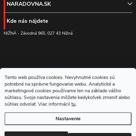
á
NARADOVNA.SK
p
Kde nás nájdete
ä
NIŽNÁ - Závodná 965, 027 43 Nižná
t
i
e
Tento web používa cookies. Nevyhnutné cookies sú
potrebné na správne fungovanie webu. Analytické a
marketingové cookies používame len na základe vášho
súhlasu. Svoje nastavenia môžete kedykoľvek zmeniť alebo
súhlas odvolať. Viac informácií
tu
.
Blog
Nastavenie
Copyright 2026
NARADOVNA.SK
. Všetky práva vyhradené.