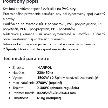
Podrobný popis
Kvalitná polyfúzna tepelná zváračka na
PVC rúry.
Profesionálne prevedenie zaručuje, aby bol vyhotovený spoj kvalitný
a pevný.
Používa sa na zváranie rúr z polymérov (
PVC
-polyvinylclorid,
PE
-
polyetylén,
PPR
- polypropylén,
PB
- polybutén).
Nádstavce ( kamene ) sú ľahko vymeniteľné, a umožňuju súčasný
ohrev vnútorných aj vonkajších priemerov.
Vďaka veľkému výkonu je čas na zohriatie zváračky minimálny.
2 Špirály
, ktoré si môžte zapnúť nezávisle na sebe.
Technické parametre:
Značka:
MARPOL
Napätie:
230v 50hz
Výkon:
1500W
( 2 Špirály nezávislé zapínanie )ň
Max. zaťaženie:
2700W (tepelné)
Teplota:
0-300°C (plynulá regulácia)
Priemer matríc:
16/20/25/32/40/50/63 mm.
Hmotnosť
4.5kg (komplet)